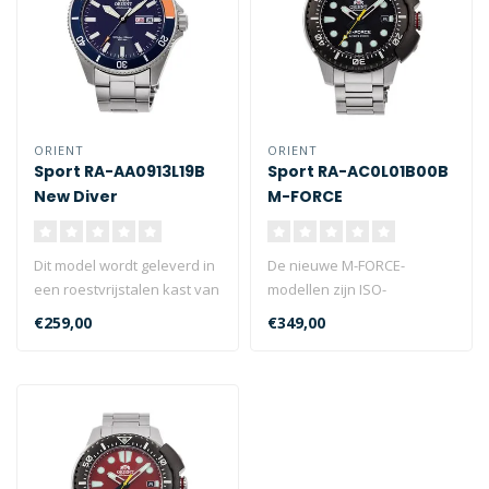
ORIENT
ORIENT
Sport RA-AA0913L19B
Sport RA-AC0L01B00B
New Diver
M-FORCE
Dit model wordt geleverd in
De nieuwe M-FORCE-
een roestvrijstalen kast van
modellen zijn ISO-
44 mm, is waterbestendi..
standaard
€259,00
€349,00
luchtduikershorloges van
200 m die..