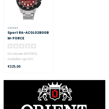
ORIENT
Sport RA-AC0L02B00B
M-FORCE
De nieuwe M-FORCE-
modellen zijn ISO-
standaard
€325,00
luchtduikershorloges van
200 m die..