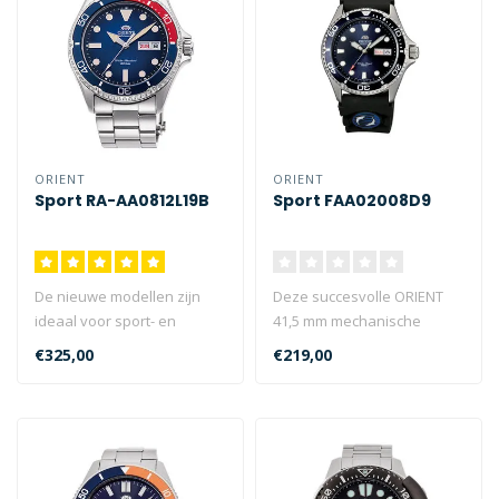
ORIENT
ORIENT
Sport RA-AA0812L19B
Sport FAA02008D9
De nieuwe modellen zijn
Deze succesvolle ORIENT
ideaal voor sport- en
41,5 mm mechanische
buitenactiviteiten en hun
sporthorloge toont een
€325,00
€219,00
frisse k..
slank case-on..