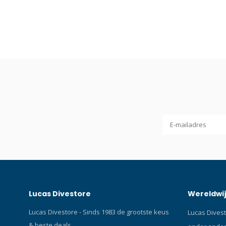
Lucas Divestore
Wereldwij
Lucas Divestore - Sinds 1983 de grootste keus
Lucas Divest
& beste deals