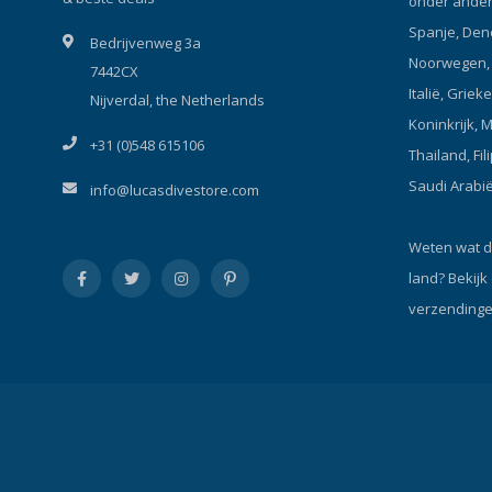
onder andere
Spanje, Den
Bedrijvenweg 3a
Noorwegen, P
7442CX
Italië, Griek
Nijverdal, the Netherlands
Koninkrijk, 
+31 (0)548 615106
Thailand, Fil
Saudi Arabi
info@lucasdivestore.com
Weten wat d
land?
Bekijk
verzendinge