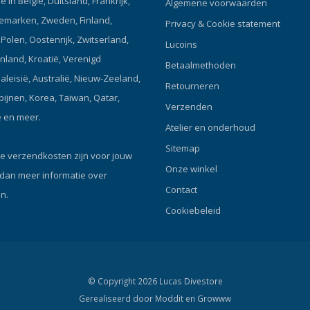
 in België, Duitsland, Frankrijk,
Algemene voorwaarden
emarken, Zweden, Finland,
Privacy & Cookie statement
olen, Oostenrijk, Zwitserland,
Lucoins
enland, Kroatië, Verenigd
Betaalmethoden
Maleisië, Australië, Nieuw-Zeeland,
Retourneren
ipijnen, Korea, Taiwan, Qatar,
Verzenden
ë en meer.
Atelier en onderhoud
Sitemap
e verzendkosten zijn voor jouw
Onze winkel
 dan meer informatie over
Contact
n.
Cookiebeleid
© Copyright 2026 Lucas Divestore
Gerealiseerd door
Moddit en
Growww