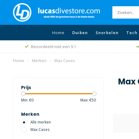
Home
Duiken
Snorkelen
Tech 
Beoordeeld met een 9.1
Home
/
Merken
/
Max Cases
Max 
Prijs
Min: €
0
Max: €
50
Merken
Alle merken
Max Cases