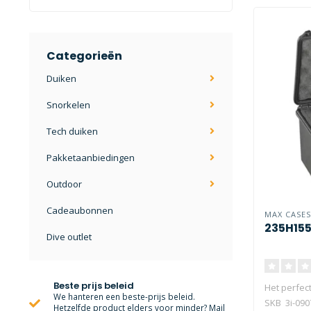
Categorieën
Duiken
Snorkelen
Tech duiken
Pakketaanbiedingen
Outdoor
Cadeaubonnen
MAX CASES
235H15
Dive outlet
Beste prijs beleid
Het perfect
We hanteren een beste-prijs beleid.
SKB 3i-0907
Hetzelfde product elders voor minder? Mail