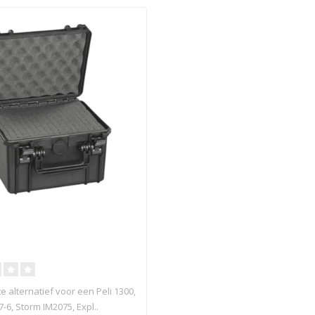
5
e alternatief voor een Peli 1300,
-6, Storm IM2075, Expl..