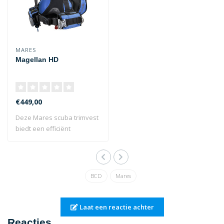
MARES
Magellan HD
€449,00
Deze Mares scuba trimvest
biedt een efficiënt
drijfvermogen ..
BCD
Mares
Laat een reactie achter
Reacties