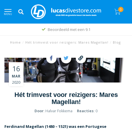
0
MENU
Beste prijs beleid
Home
/
Hét trimvest voor reizigers: Mares Magellan!
/
Blog
16
MAR
2020
Hét trimvest voor reizigers: Mares
Magellan!
Door
: Halvar Fokkema
Reacties
: 0
Ferdinand Magellan (1480 – 1521) was een Portugese