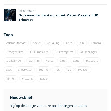
15-03-2024
Duik naar de diepte met het Mares Magellan HD
trimvest
Tags
Ademautomaat
Apeks
Aqualung
Bare
BCD
Camera
Droogpakken
Duik maskers
Duikcomputer
Duikhorloges
Duiklampen
Garmin
Mares
Otter
Santi
Scubapro
Seac
Shearwater
Suunto
Tips
Top
Typhoon
Vinnen
Wetsuits
Zeagle
Nieuwsbrief
Blijf op de hoogte van onze aanbiedingen en acties