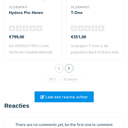
SCUBAPRO
SCUBAPRO
Hydros Pro Heren
T-One
€799,00
€351,00
De HYDROS PRO is met
Scubapro T-One is de
recht een baanbrekende
populaire Back to Basic met
ontwikkeling op ..
comfort en ..
BCD
Scubapro
Laat een reactie achter
Reacties
There are no comments yet, be the first one to comment