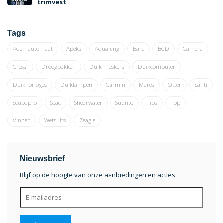
trimvest
Tags
Ademautomaat
Apeks
Aqualung
Bare
BCD
Camera
Cressi
Droogpakken
Duik maskers
Duikcomputer
Duikhorloges
Duiklampen
Garmin
Mares
Otter
Santi
Scubapro
Seac
Shearwater
Suunto
Tips
Top
Vinnen
Wetsuits
Zeagle
Nieuwsbrief
Blijf op de hoogte van onze aanbiedingen en acties