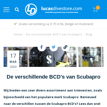
0
MENU
Gratis verzending va. € 75 in NL, België en Duitsland
Home
/
De verschillende BCD’s van Scubapro
/
Blog
17
MAR
2020
De verschillende BCD’s van Scubapro
Wij bieden een zeer divers assortiment aan trimvesten, zoals
bijvoorbeeld van het populaire merk Scubapro. Benieuwd
naar de verschillen tussen de Scubapro BCD’s? Lees dan snel