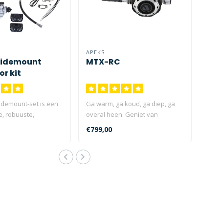
APEKS
Sidemount
MTX-RC
r kit
idemount-set is een
Ga warm, ga koud, ga diep, ga
, robuuste,
overal heen. Geniet van
ge, overal mee na..
extreme controle met de Ap..
€799,00