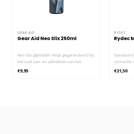
GEAR AID
RYDEC
Gear Aid Neo Slix 250ml
Rydec M
Neo Slix glijmiddel: Helpt gegarandeerd bij
Standaard 
het snel aan- en uittrekken van het
connectie.
neopreen nat- of droogpak. Voorkomt
verkrijgba
€9,95
€21,50
tevens ongemakken zoals het schuren
lengtes.St
van de huid, veroorzaakt door
3/8 connec
wrijvingspunten van het pak. Regelmatig
verkrijgba
gebruik verlengt de levensduur van het
pak omdat het de wrijfpunten wegneemt
bij plekken als afdichtingen, ritsen en
trekkoorden ect. Geschikt voor gebruik op
latex afdichtingen, neopreen, silicone en
rubber. Hypoallergeen en geurvrij.NeoSlix