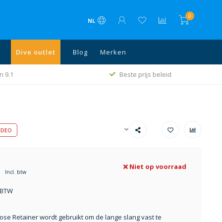
0
NL
Dive outlet
Blog
Merken
n 9.1
Beste prijs beleid
IDEO
Niet op voorraad
Incl. btw
. BTW
se Retainer wordt gebruikt om de lange slang vast te