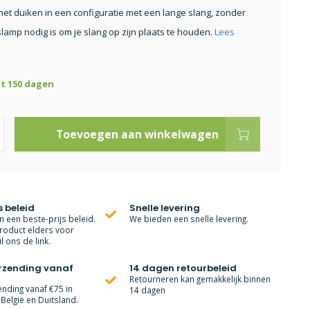
het duiken in een configuratie met een lange slang, zonder
lamp nodig is om je slang op zijn plaats te houden.
Lees
ot 150 dagen
Toevoegen aan winkelwagen
s beleid
Snelle levering
 een beste-prijs beleid.
We bieden een snelle levering.
roduct elders voor
l ons de link.
erzending vanaf
14 dagen retourbeleid
Retourneren kan gemakkelijk binnen
ending vanaf €75 in
14 dagen
België en Duitsland.