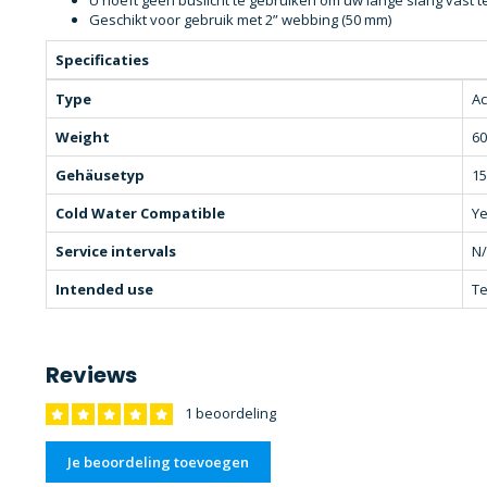
U hoeft geen buslicht te gebruiken om uw lange slang vast 
Geschikt voor gebruik met 2” webbing (50 mm)
Specificaties
Type
Ac
Weight
60
Gehäusetyp
15
Cold Water Compatible
Y
Service intervals
N
Intended use
Te
Reviews
1 beoordeling
Je beoordeling toevoegen