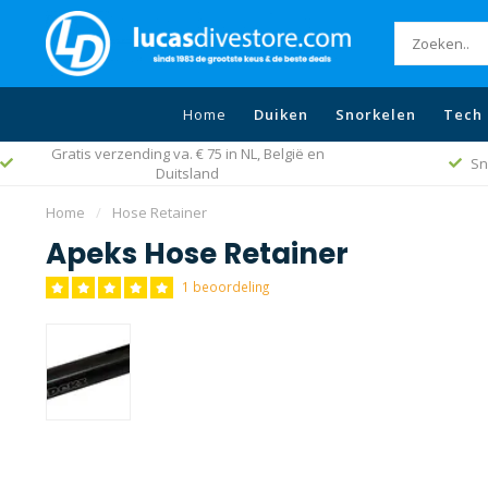
Home
Duiken
Snorkelen
Tech 
Gratis verzending va. € 75 in NL, België en
Sn
Duitsland
Home
/
Hose Retainer
Apeks Hose Retainer
1 beoordeling