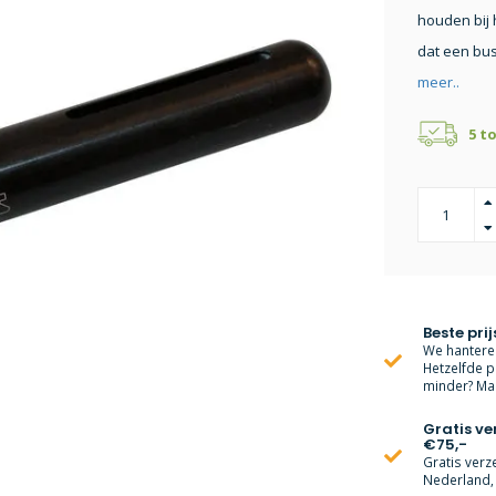
houden bij 
dat een bus
meer..
5 t
Beste prij
We hanteren
Hetzelfde p
minder? Mai
Gratis v
€75,-
Gratis verz
Nederland, 