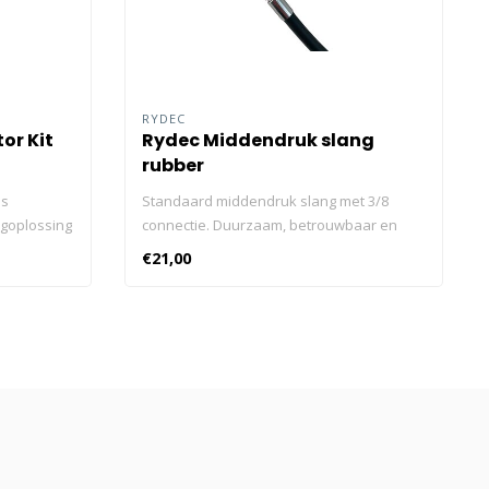
RYDEC
or Kit
Rydec Middendruk slang
rubber
is
Standaard middendruk slang met 3/8
goplossing
connectie. Duurzaam, betrouwbaar en
an worden
verkrijgbaar in verschillende
€21,00
oonlijke
lengtes.Standaard middendruk slang met
systeem
3/8 connectie. Duurzaam, betrouwbaar en
unctie om
verkrijgbaar in verschillende lengtes.
 van een
tijdens een
 uit:
or
nmerken
ack-up