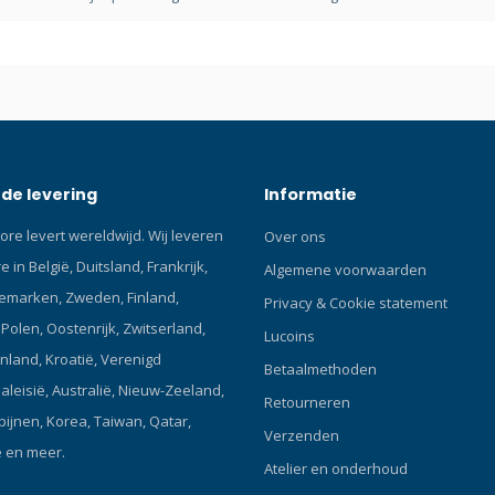
regulator in de juiste positie te
Kan worden gebruikt om een
ademautomaat in de mond van
bewusteloze duiker te houden 
reddingssituatie. Het systeem k
decompressie op trapregelaar
gebruikt. Goedkope oplossing d
eenvoudig en gemakkelijk door
de levering
Informatie
gebruiker te monteren is. De b
connectorkit wordt standaard ge
ore levert wereldwijd. Wij leveren
Over ons
alle XTX100 TEK-sets, zijmontag
 in België, Duitsland, Frankrijk,
TEK3-sets, maar is apart verkrij
Algemene voorwaarden
Accessory Weight 21g Kaltwas
emarken, Zweden, Finland,
Privacy & Cookie statement
Ja Wartungs Intervall Ja Intende
olen, Oostenrijk, Zwitserland,
Lucoins
Technical, exploration & recreat
enland, Kroatië, Verenigd
divers. Het bungee-connectors
Betaalmethoden
ontworpen als een mooie opsla
Maleisië, Australië, Nieuw-Zeeland,
Retourneren
voor uw back-upautomaat en k
ipijnen, Korea, Taiwan, Qatar,
Verzenden
geconfigureerd volgens de pers
ë en meer.
voorkeur van een duiker.
Atelier en onderhoud