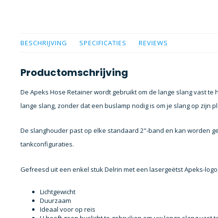
BESCHRIJVING
SPECIFICATIES
REVIEWS
Productomschrijving
De Apeks Hose Retainer wordt gebruikt om de lange slang vast te h
lange slang, zonder dat een buslamp nodig is om je slang op zijn p
De slanghouder past op elke standaard 2"-band en kan worden ge
tankconfiguraties.
Gefreesd uit een enkel stuk Delrin met een lasergeëtst Apeks-logo
Lichtgewicht
Duurzaam
Ideaal voor op reis