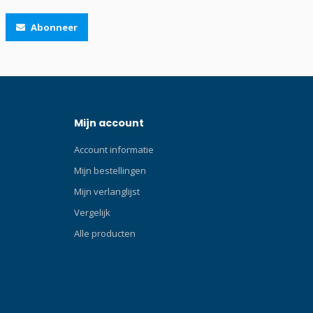
 houden.
Abonneer
 een
tijdens een
an tijdens
s worden
ie
 de
Mijn account
ungee-
leverd bij
Account informatie
esets en
gbaar. Type
Mijn bestellingen
sergebrauch
Mijn verlanglijst
d use
Vergelijk
ional
ysteem is
Alle producten
goplossing
an worden
oonlijke