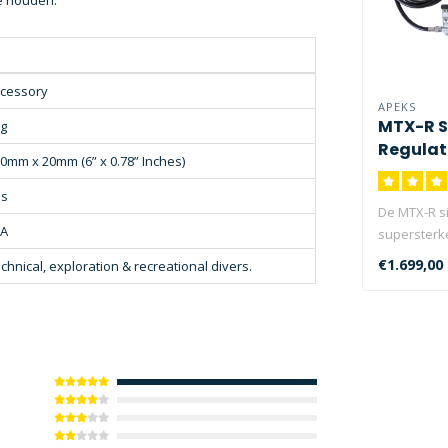
te houden.
cessory
APEKS
MTX-R 
g
Regulato
0mm x 20mm (6” x 0.78” Inches)
es
De MTX-R s
/A
supersterke
hoogwaardi
€1.699,00
chnical, exploration & recreational divers.