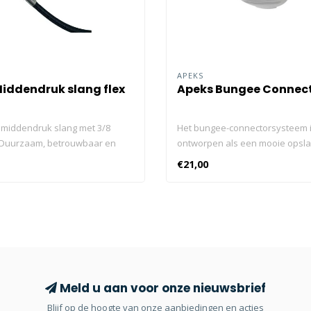
APEKS
iddendruk slang flex
Apeks Bungee Connect
middendruk slang met 3/8
Het bungee-connectorsysteem 
 Duurzaam, betrouwbaar en
ontworpen als een mooie opsla
ar in meerdere
voor uw back-upautomaat en k
€21,00
andaard middendruk slang met
geconfigureerd volgens de pers
tie. Duurzaam, betrouwbaar en
voorkeur van een duiker. Het 
ar in meerdere lengtes.
heeft ook een vergrendelingsf
een ademautomaat in de mond
bewusteloze duiker te houden 
reddingssituatie. The kit bestaat
Bungee Koord Bungee Connect
Handleiding Mondstuk Clip Ke
Meld u aan voor onze nieuwsbrief
Innovatieve oplossing om uw b
Blijf op de hoogte van onze aanbiedingen en acties