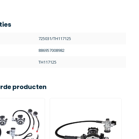
ties
725031/TH117125
886957008982
TH117125
erde producten