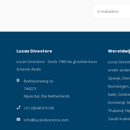
glijmiddel: Helpt gegarandeerd bij het snel
aan- en uittrekken van het neopreen nat-
of droogpak.
Lucas Divestore
Wereldwij
Lucas Divestore - Sinds 1983 de grootste keus
Lucas Divest
& beste deals
onder andere
Spanje, Den
Bedrijvenweg 3a
Noorwegen, P
7442CX
Italië, Griek
Nijverdal, the Netherlands
Koninkrijk, 
+31 (0)548 615106
Thailand, Fil
Saudi Arabi
info@lucasdivestore.com