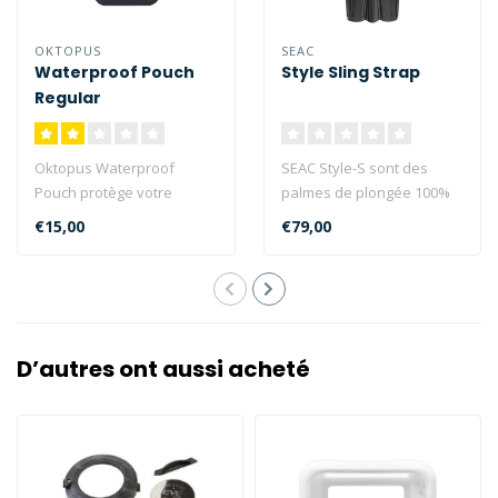
OKTOPUS
SEAC
Waterproof Pouch
Style Sling Strap
Regular
Oktopus Waterproof
SEAC Style-S sont des
Pouch protège votre
palmes de plongée 100%
téléphone contre l'eau, la
Made in Italy avec Sling
€15,00
€79,00
poussière,..
Strap qui..
D’autres ont aussi acheté