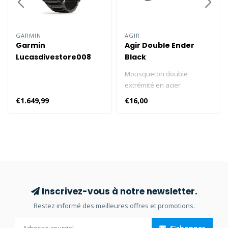
GARMIN
AGIR
Garmin
Agir Double Ender
Lucasdivestore008
Black
Mousqueton double
extrémité en acier
inoxydable. Idéal pour
€1.649,99
€16,00
attacher des accessoires
que vous souhaitez
détacher sous l'eau. Il peut
également servir de
mousqueton de rechange.
Inscrivez-vous à notre newsletter.
Restez informé des meilleures offres et promotions.