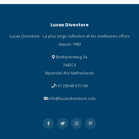
pression de bouteille sans
pour les plongeurs et les
fil qui vous permet de voir la
plongeurs en apnée qui
pression actuelle de la
profitent de chaque instant
Lucas Divestore
bouteille d'un seul coup
sous l’eau. Compact mais
d'œil sur votre poignet. La
puissant, il combine
Lucas Divestore - La plus large collection et les meilleures offres
technologie de
performance, style et
depuis 1983
communication numérique
fiabilité dans une
robuste offre non
conception qui s’adapte
Bedrijvenweg 3a
seulement une meilleure
parfaitement au poignet :
7442CX
stabilité, mais aussi de
des premières plongées
nouvelles fonctions telles
aux aventures plus
Nijverdal, the Netherlands
que la lecture de la
poussées. Avec un écran
+31 (0)548 615106
pression de plusieurs
AMOLED lumineux, des
bouteilles.
commandes intuitives et le
info@lucasdivestore.com
savoir-faire reconnu de
Suunto, le Nautic S réunit le
meilleur de la technologie
de plongée et de l’usage
quotidien. Conçu et
fabriqué en Finlande, il a