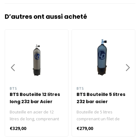
D’autres ont aussi acheté
BTS
BTS
BTS Bouteille 12 litres
BTS Bouteille 5 litres
long 232 bar Acier
232 bar acier
Bouteille en acier de 12
Bouteille de 5 litres
litres de long, comprenant
comprenant un filet de
un filet de bouteille, un
bouteille, un robinet et un
€329,00
€279,00
robinet et un pied (232
pied (232 bars). Sans insert.
bars). Sans insert. Cliquez ici
Cliquez ici et consultez nos