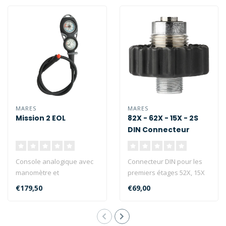
MARES
MARES
Mission 2 EOL
82X - 62X - 15X - 2S
DIN Connecteur
Console analogique avec
Connecteur DIN pour les
manomètre et
premiers étages 52X, 15X
profondimètre, ainsi
et 2S avec filtre conique...
€179,50
€69,00
qu'une boussole comp..