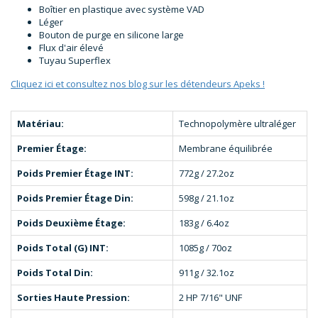
Boîtier en plastique avec système VAD
Léger
Bouton de purge en silicone large
Flux d'air élevé
Tuyau Superflex
Cliquez ici et consultez nos blog sur les détendeurs Apeks !
Matériau:
Technopolymère ultraléger
Premier Étage
:
Membrane équilibrée
Poids Premier Étage INT
:
772g / 27.2oz
Poids Premier Étage Din
:
598g / 21.1oz
Poids Deuxième Étage
:
183g / 6.4oz
Poids Total (G) INT:
1085g / 70oz
Poids Total Din:
911g / 32.1oz
Sorties Haute Pression:
2 HP 7/16" UNF