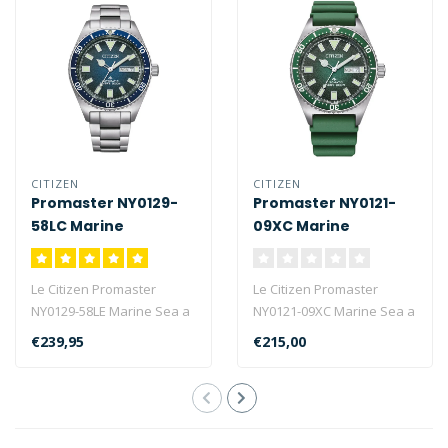
CITIZEN
CITIZEN
Promaster NY0129-
Promaster NY0121-
58LC Marine
09XC Marine
Le Citizen Promaster
Le Citizen Promaster
NY0129-58LE Marine Sea a
NY0121-09XC Marine Sea a
un mouvement
un mouvement
€239,95
€215,00
automatique, un boît..
automatique, un boît..