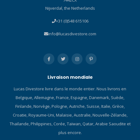
Caractéristiques du bracelet
Caractéristiques du bracelet
Fermoir à boucle
Boucle déployante Couleur
Nijverdal, the Netherlands
déployante Couleur du
du cadran Noir Verre Verre
+31 (0)548 615106
cadran Bleu Couleur des
saphir Genre Homme
index Marqueurs Verre
Étanchéité Étanche à 20
info@lucasdivestore.com
Verre saphir Étanchéité
bars Remarque : cette
Étanche à 20 bars Veuillez
montre est livrée dans un
noter : cette montre est
emballage en forme de
livrée dans un emballage
bouteille de plongée.
en forme de bouteille de
plongée.
Livraison mondiale
Lucas Divestore livre dans le monde entier. Nous livrons en
Belgique, Allemagne, France, Espagne, Danemark, Suède,
Finlande, Norvège, Pologne, Autriche, Suisse, Italie, Grèce,
Croatie, Royaume-Uni, Malaisie, Australie, Nouvelle-Zélande,
Thaïlande, Philippines, Corée, Taïwan, Qatar, Arabie Saoudite et
plus encore.