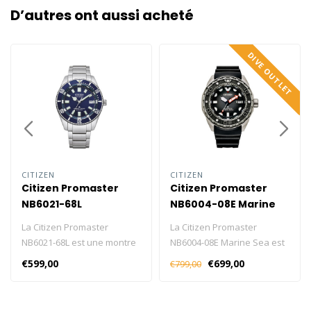
D’autres ont aussi acheté
DIVE OUTLET
CITIZEN
CITIZEN
Citizen Promaster
Citizen Promaster
NB6021-68L
NB6004-08E Marine
Sea
La Citizen Promaster
La Citizen Promaster
NB6021-68L est une montre
NB6004-08E Marine Sea est
de calibre 9051 avec un
une montre de calibre 9051
€599,00
€699,00
€799,00
couvercle sous pression,
en Super Titanium et verre
une réserve de marche de
saphir. Cliquez ici et
42 heures, un affichage de
consultez nos blog sur les