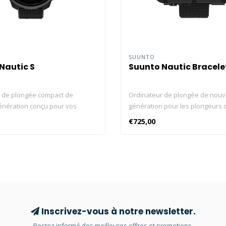
SUUNTO
Nautic S
Suunto Nautic Bracelet
 de plongée compact de
Ordinateur de plongée de nouv
énération conçu pour vos
génération pour les plongeurs 
de plongée. Écran AMOLED
apprécient chaque instant sous
€725,00
usqu’à 60 heures sur une seule
Affichage lumineux AMOLED, l
sion de la bouteille sans fil
poche LED intégrée Jusqu’à 120
gaz et multi-gaz, prise en
une seule charge Pression de la
montage latéral GPS, cartes
sans fil Prise en charge des con
et outils météo Connectivité
multi-gaz et de montage latéral
li Suunto Compatible avec
suivi d’itinéraire sous l’eau Con
nk Pod Conçu pour chaque
avec l’appli Suunto Compatibel
 Suunto Nautic S est conçu pour
Suunto Tank Pod Conçu pour le
Inscrivez-vous à notre newsletter.
urs et les plongeurs en apnée
profondeurs Pour les plongeurs
Restez informé des meilleures offres et promotions.