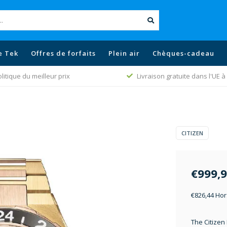
e Tek
Offres de forfaits
Plein air
Chèques-cadeau
litique du meilleur prix
Livraison gratuite dans l'UE à 
CITIZEN
€999,
€826,44 Hor
The Citizen