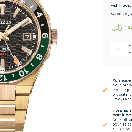
with mechan
sapphire gl
1 à
Politique
Nous propo
meilleur pr
produit moi
Envoyez-nou
Livraison
partir de
Nous offrons
pour les c
€ aux Pays-