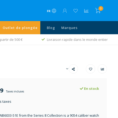
0
FR
Outlet de plongée
Blog
Marques
partir de 500 €
Livraison rapide dans le monde entier
99
En stock
Taxes incluses
s taxes
 NB6033-51E from the Series 8 Collection is a 9054 caliber watch