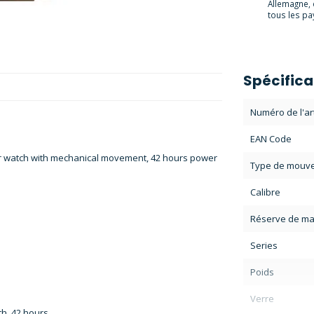
Allemagne, 
tous les pay
Spécifica
Numéro de l'art
EAN Code
iber watch with mechanical movement, 42 hours power
Type de mouv
Calibre
Réserve de ma
Series
Poids
Verre
th, 42 hours