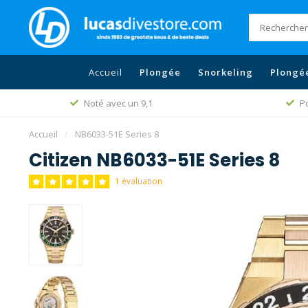
Accueil
Plongée
Snorkeling
Plongé
Noté avec un 9,1
Po
Accueil
/
NB6033-51E Series 8
Citizen NB6033-51E Series 8
1 évaluation