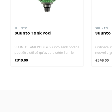
SUUNTO
SUUNTO
Suunto Tank Pod
Suunto 
SUUNTO TANK POD Le Suunto Tank pod ne
Ordinateur
peut être utilisé qu'avec la série Eon, le
nouvelle g
Suunto D5, le Suunto Ocean, le Suunto
aventures 
€319,00
€549,00
Nautic et Suunto Nautic S. Transmetteur de
lumineux J
pression de bouteille sans fil pour Suunto
charge Pres
Eon, le Suunto D5, le Suunto Ocean, le
Modes mono
Suunto Nautic et Suunto Nautic S.
charge du 
Appairage facile Lecture de la pression de
hors ligne 
plusieurs bouteilles Technologie de
avec l’app
communication numérique robuste Le
Suunto Ta
Suunto Tank Pod est un transmetteur de
plongée Le
pression de bouteille sans fil qui vous
les plonge