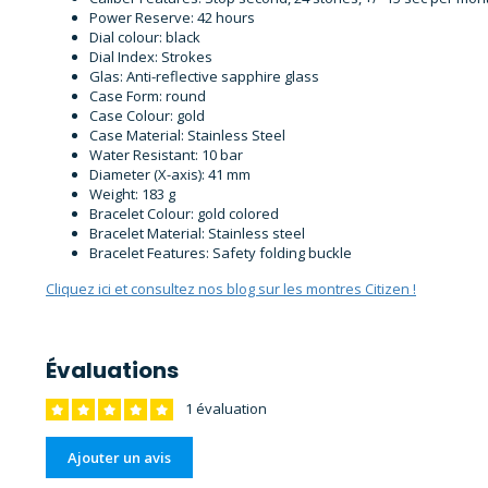
Power Reserve: 42 hours
Dial colour: black
Dial Index: Strokes
Glas: Anti-reflective sapphire glass
Case Form: round
Case Colour: gold
Case Material: Stainless Steel
Water Resistant: 10 bar
Diameter (X-axis): 41 mm
Weight: 183 g
Bracelet Colour: gold colored
Bracelet Material: Stainless steel
Bracelet Features: Safety folding buckle
Cliquez ici et consultez nos blog sur les montres Citizen !
Évaluations
1 évaluation
Ajouter un avis