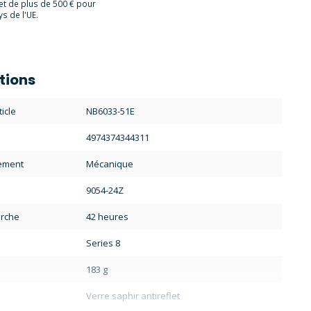
et de plus de 500 € pour
s de l'UE.
tions
icle
NB6033-51E
4974374344311
ement
Mécanique
9054-24Z
rche
42 heures
Series 8
183 g
Verre saphir antireflet