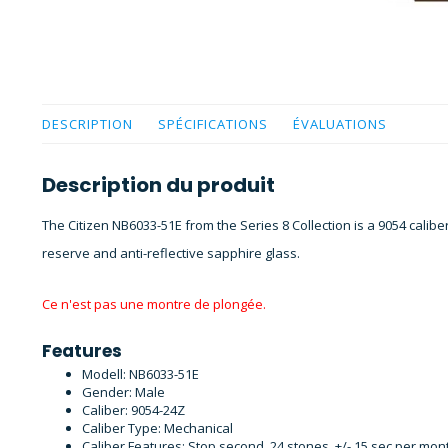
DESCRIPTION
SPÉCIFICATIONS
ÉVALUATIONS
Description du produit
The Citizen NB6033-51E from the Series 8 Collection is a 9054 cal
reserve and anti-reflective sapphire glass.
Ce n'est pas une montre de plongée.
Features
Modell: NB6033-51E
Gender: Male
Caliber: 9054-24Z
Caliber Type: Mechanical
Caliber Features: Stop second, 24 stones, +/- 15 sec per mon