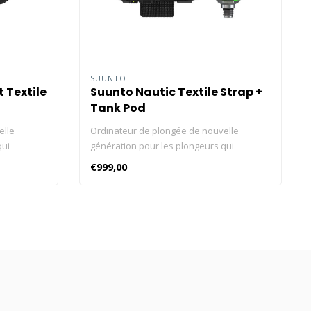
SUUNTO
 Textile
Suunto Nautic Textile Strap +
Tank Pod
elle
Ordinateur de plongée de nouvelle
qui
génération pour les plongeurs qui
 l’eau
apprécient chaque instant sous l’eau
€999,00
ampe de
Affichage lumineux AMOLED, lampe de
 heures sur
poche LED intégrée Jusqu’à 120 heures sur
 bouteille
une seule charge Pression de la bouteille
figurations
sans fil Prise en charge des configurations
 GPS et
multi-gaz et de montage latéral GPS et
nectivité
suivi d’itinéraire sous l’eau Connectivité
 avec
avec l’appli Suunto Compatibel avec
s
Suunto Tank Pod Conçu pour les
 qui
profondeurs Pour les plongeurs qui