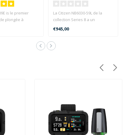
9E is le premier
La Citizen NB6030-59L de la
 de plongée à
collection Series 8 a un
lumineuse au mond..
mouvement
€945,00
mécanique/automa..