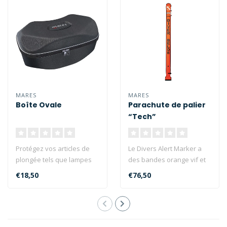
MARES
MARES
Boîte Ovale
Parachute de palier
“Tech”
Protégez vos articles de
Le Divers Alert Marker a
plongée tels que lampes
des bandes orange vif et
et masques avec cette
réfléchissantes bien
€18,50
€76,50
housse ..
visible..