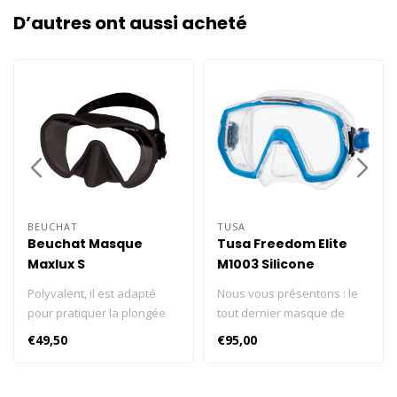
D’autres ont aussi acheté
BEUCHAT
TUSA
Beuchat Masque
Tusa Freedom Elite
Maxlux S
M1003 Silicone
transparent
Polyvalent, il est adapté
Nous vous présentons : le
pour pratiquer la plongée
tout dernier masque de
sous-marine, l'apnée, la
TUSA avec la technologie
€49,50
€95,00
chasse sous-marine et le
Freedom : Freedom Elite, M-
snorkeling. Explorez les
1003. Le Freedom Elite est
profondeurs avec Beuchat :
doté d'un seul verre offrant