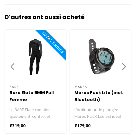
D’autres ont aussi acheté
LUCAS CHOICE
BARE
MARES
Bare Elate 5MM Full
Mares Puck Lite (incl.
Femme
Bluetooth)
Le BARE Elate combine
L’ordinateur de plongée
ajustement, confort et
Mares PUCK Lite est idéal
flexibilité pour d'excellentes
pour les plongeurs loisirs
€319,00
€179,00
performances multisports.
débutants, avec des