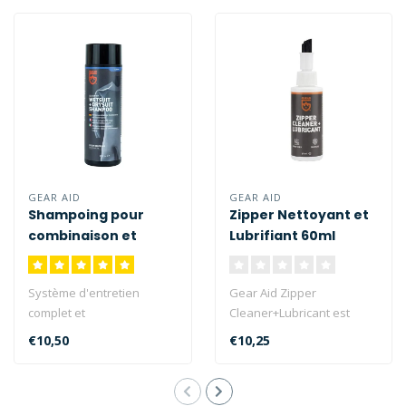
GEAR AID
GEAR AID
Shampoing pour
Zipper Nettoyant et
combinaison et
Lubrifiant 60ml
vêtements secs
250ml
Système d'entretien
Gear Aid Zipper
complet et
Cleaner+Lubricant est
scientifiquement équilibré
l'ultime entretien des
€10,50
€10,25
pour tous les équi..
fermetures éclair ..