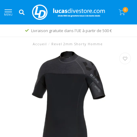
0
MENU
Livraison gratuite dans l'UE à partir de 500 €
Accueil
/
Revel 2mm Shorty Homme