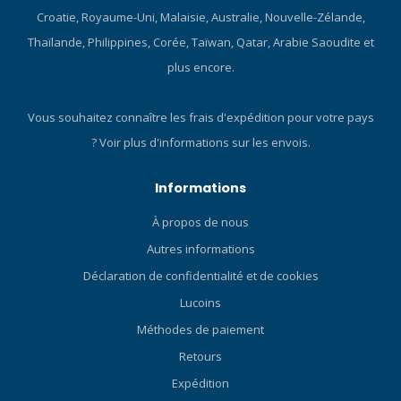
compact, conçu pour durer
Croatie, Royaume-Uni, Malaisie, Australie, Nouvelle-Zélande,
Sous l’eau, la fiabilité est
Thaïlande, Philippines, Corée, Taïwan, Qatar, Arabie Saoudite et
primordiale. Le Suunto
Nautic S est conçu pour
plus encore.
fonctionner dans des
conditions exigeantes,
Vous souhaitez connaître les frais d'expédition pour votre pays
plongée après plongée. Sa
?
Voir plus d'informations sur les envois.
conception durable et
résistante à la pression et
son écran AMOLED
Informations
lumineux garantissent une
À propos de nous
visibilité claire et une
plongée en toute confiance.
Autres informations
Le nouveau bracelet textile
Déclaration de confidentialité et de cookies
élastique offre un confort et
une flexibilité supérieurs,
Lucoins
s’adaptant à toutes les
Méthodes de paiement
combinaisons de plongée et
Retours
à toutes les conditions. Que
vous exploriez des récifs,
Expédition
pratiquiez la plongée en