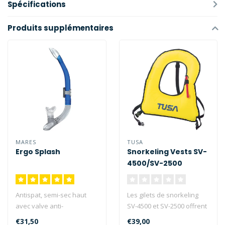
Spécifications
Produits supplémentaires
MARES
TUSA
Ergo Splash
Snorkeling Vests SV-
4500/SV-2500
Antispat, semi-sec haut
Les gilets de snorkeling
avec valve anti-
SV-4500 et SV-2500 offrent
éclaboussures. Tubas
juste assez de flottabilité..
€31,50
€39,00