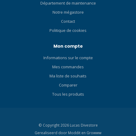
Département de maintenance
apnée ou que vous
Notre mégastore
prépariez votre prochaine
aventure, le Nautic S est
Contact
conçu pour vous
Politique de cookies
accompagner partout où
vos plongées vous
Mon compte
emmènent. Conception
durable testée en Finlande
Informations sur le compte
Affichage AMOLED lumineux
pour une meilleure lisibilité
Mes commandes
Bracelet textile élastique
Ma liste de souhaits
pour plus de confort et de
Comparer
polyvalence Une
performance qui dure au-
Tous les produits
delà de la surface Lorsque
votre aventure s’étend sur
plusieurs plongées,
l’endurance compte. Le
© Copyright 2026 Lucas Divestore
Suunto Nautic S offre
Gerealiseerd door
Moddit en
jusqu’à 60 heures de temps
Growww