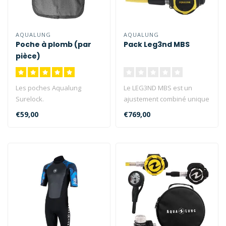
AQUALUNG
AQUALUNG
Poche à plomb (par
Pack Leg3nd MBS
pièce)
Les poches Aqualung
Le LEG3ND MBS est un
Surelock.
ajustement combiné unique
Poche de plomb universelle
qui régule
€59,00
€769,00
pour gilets de stabili..
automatiquement l'ef..