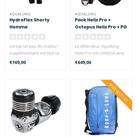
AQUALUNG
AQUALUNG
HydroFlex Shorty
Pack Helix Pro +
Homme
Octopus Helix Pro + PG
+ Sac
Lorsqu'un peu de chaleur
Le détendeur Aqualung
supplémentaire est tout ce
Helix Pro est combiné avec
dont vous avez besoin,
un manomètre 300 bars et
€169,00
€649,00
rest..
un ..
DIVE OUTLET