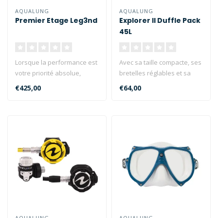
AQUALUNG
AQUALUNG
Premier Etage Leg3nd
Explorer II Duffle Pack
45L
Lorsque la performance est
Avec sa taille compacte, ses
votre priorité absolue,
bretelles réglables et sa
LEG3ND est la réponse...
poche filet de séchage,..
€425,00
€64,00
AQUALUNG
AQUALUNG