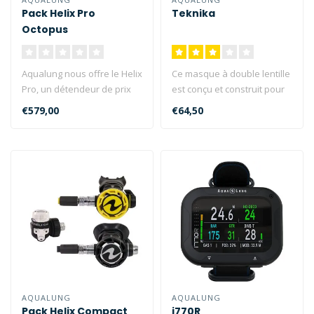
Pack Helix Pro
Teknika
Octopus
Aqualung nous offre le Helix
Ce masque à double lentille
Pro, un détendeur de prix
est conçu et construit pour
moyen, qui, grâce à l'..
résister aux rigueurs..
€579,00
€64,50
AQUALUNG
AQUALUNG
Pack Helix Compact
i770R