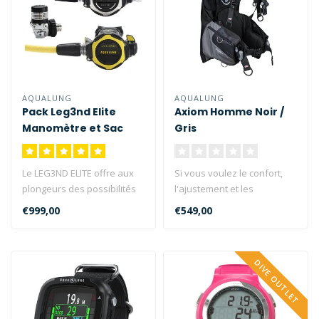
AQUALUNG
AQUALUNG
Pack Leg3nd Elite
Axiom Homme Noir /
Manomètre et Sac
Gris
Pack
Le LEG3ND ELITE offre aux
Si vous voulez le confort,
plongeurs des possibilités
l'ajustement et les
inégalées en offrant une..
performances parfaits pour
€999,00
€549,00
votre ..
DIVE OUTLET