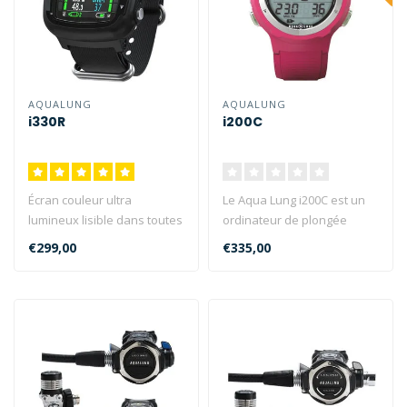
AQUALUNG
AQUALUNG
i330R
i200C
Écran couleur ultra
Le Aqua Lung i200C est un
lumineux lisible dans toutes
ordinateur de plongée
les conditions, même en
intuitif et sportif avec des
€299,00
€335,00
plein..
fo..