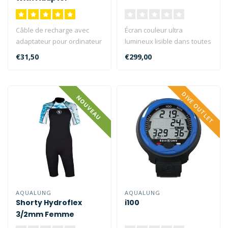
Câble de recharge avec
Écran couleur ultra
adaptateur pour ordinateur
lumineux lisible dans toutes
de plongée Aqualung
les conditions, même en
€31,50
€299,00
i330R...
plein..
DIVE OUTLET
NOUVEAU
AQUALUNG
AQUALUNG
Shorty Hydroflex
i100
3/2mm Femme