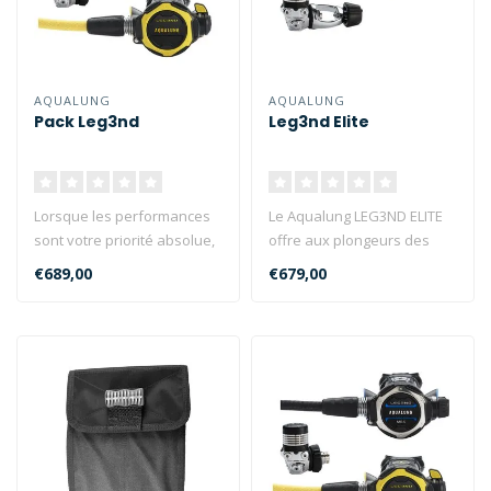
AQUALUNG
AQUALUNG
Pack Leg3nd
Leg3nd Elite
Lorsque les performances
Le Aqualung LEG3ND ELITE
sont votre priorité absolue,
offre aux plongeurs des
LEG3ND est la réponse...
possibilités inégalées en
€689,00
€679,00
of..