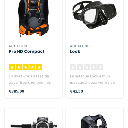
AQUALUNG
AQUALUNG
Pro HD Compact
Look
En avez-vous assez de
Le masque Look est un
payer trop cher pour les
masque à deux verres de
bagages ? Ce gilet
style classique et robuste,
€389,00
€42,50
stabilisateur ..
tandi..