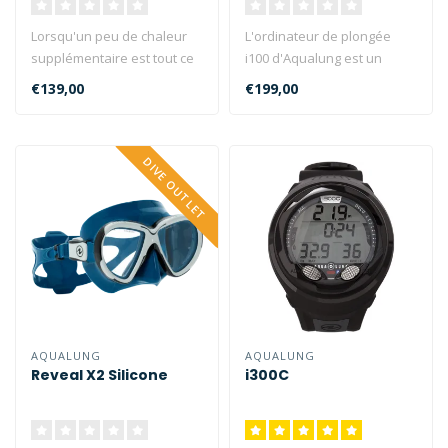
Lorsqu'un peu de chaleur
L'ordinateur de plongée
supplémentaire est tout ce
i100 d'Aqualung est un
dont vous avez besoin,
parfait ordinateur de
€139,00
€199,00
rest..
plongée p..
DIVE OUTLET
AQUALUNG
AQUALUNG
Reveal X2 Silicone
i300C