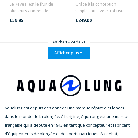
Le Reveal est le fruit de
Grâce à la conception
plusieurs années de
simple, intuitive et robuste
recherche et de tests. Il est
de l'Aqua Lung i300C, vous ..
€59,95
€249,00
dot..
Affiche
1
-
24
de 71
Afficher plus
Aqualung est depuis des années une marque réputée et leader
dans le monde de la plongée. À l'origine, Aqualung est une marque
française qui a débuté en 1943 en tant que concepteur et fabricant
d'équipements de plongée et de sports nautiques. Au début,