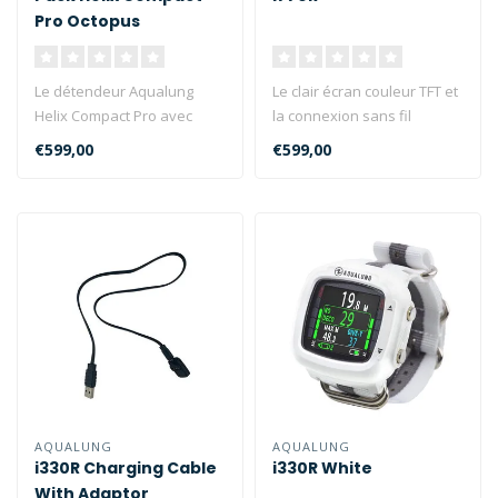
Pro Octopus
Le détendeur Aqualung
Le clair écran couleur TFT et
Helix Compact Pro avec
la connexion sans fil
l'octopus Helix Compact
Bluetooth de l'Aqualung i77..
€599,00
€599,00
Pro...
AQUALUNG
AQUALUNG
i330R Charging Cable
i330R White
With Adaptor