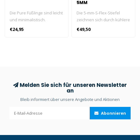
5MM
Die Pure Füßlinge sind leicht
Die 5-mm-S-Flex-Stiefel
und minimalistisch.
zeichnen sich durch kühlere
Hergestellt aus 2mm
Wassertemperaturen aus
€24,95
€49,50
Neopren. Die Höhe der
und sind so konstruiert,
Socke liegt unterhalb des
dass sie an felsigen
Knöchels. Dünne,
Küstenlinien, Sandstränden
komfortable Füßlinge. Ideal
oder rutschigen Bootsdecks
zur Verwendung mit den
zu Hause sind.
Avanti Pure Flosse.
Melden Sie sich für unseren Newsletter
an
Bleib informiert über unsere Angebote und Aktionen
Abonnieren