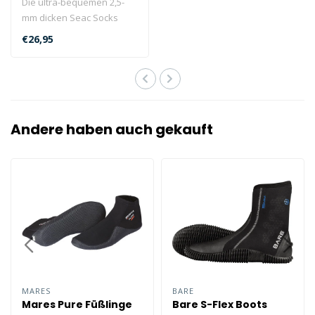
Die ultra-bequemen 2,5-
mm dicken Seac Socks
Neoprensocken sind der
€26,95
perfekte Begl..
Andere haben auch gekauft
MARES
BARE
Mares Pure Füßlinge
Bare S-Flex Boots