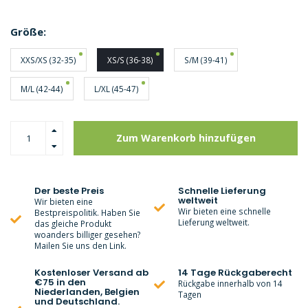
Größe:
XXS/XS (32-35)
XS/S (36-38)
S/M (39-41)
M/L (42-44)
L/XL (45-47)
Zum Warenkorb hinzufügen
Der beste Preis
Schnelle Lieferung
weltweit
Wir bieten eine
Wir bieten eine schnelle
Bestpreispolitik. Haben Sie
Lieferung weltweit.
das gleiche Produkt
woanders billiger gesehen?
Mailen Sie uns den Link.
Kostenloser Versand ab
14 Tage Rückgaberecht
€75 in den
Rückgabe innerhalb von 14
Niederlanden, Belgien
Tagen
und Deutschland.