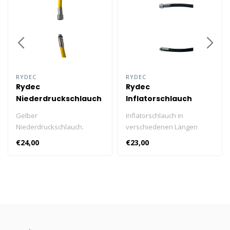
RYDEC
RYDEC
Rydec
Rydec
Niederdruckschlauch
Inflatorschlauch
3/8 Gelb
Schwarz
Gelber
Inflatorschlauch in
Niederdruckschlauch.
verschiedenen Längen
Erhältlich in verschiedenen
erhältlich. Erhältlich in 60, 65,
€24,00
€23,00
Längen. Erhältlich in 100cm
74, 90 und 100 cm.
und 210 cm.