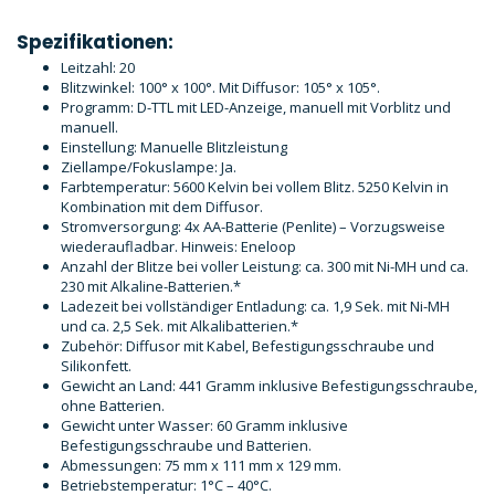
Spezifikationen:
Leitzahl: 20
Blitzwinkel: 100° x 100°. Mit Diffusor: 105° x 105°.
Programm: D-TTL mit LED-Anzeige, manuell mit Vorblitz und
manuell.
Einstellung: Manuelle Blitzleistung
Ziellampe/Fokuslampe: Ja.
Farbtemperatur: 5600 Kelvin bei vollem Blitz. 5250 Kelvin in
Kombination mit dem Diffusor.
Stromversorgung: 4x AA-Batterie (Penlite) – Vorzugsweise
wiederaufladbar. Hinweis: Eneloop
Anzahl der Blitze bei voller Leistung: ca. 300 mit Ni-MH und ca.
230 mit Alkaline-Batterien.*
Ladezeit bei vollständiger Entladung: ca. 1,9 Sek. mit Ni-MH
und ca. 2,5 Sek. mit Alkalibatterien.*
Zubehör: Diffusor mit Kabel, Befestigungsschraube und
Silikonfett.
Gewicht an Land: 441 Gramm inklusive Befestigungsschraube,
ohne Batterien.
Gewicht unter Wasser: 60 Gramm inklusive
Befestigungsschraube und Batterien.
Abmessungen: 75 mm x 111 mm x 129 mm.
Betriebstemperatur: 1°C – 40°C.