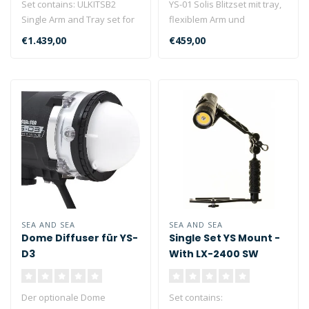
Set contains: ULKITSB2
YS-01 Solis Blitzset mit tray,
Single Arm and Tray set for
flexiblem Arm und
BALL mounting, 03133 YS-
Glasfaserkabel. Sea & Sea
€1.439,00
€459,00
D130R..
hat d..
SEA AND SEA
SEA AND SEA
Dome Diffuser für YS-
Single Set YS Mount -
D3
With LX-2400 SW
PHOTO VIDEO LIGHT
Black
Der optionale Dome
Set contains: