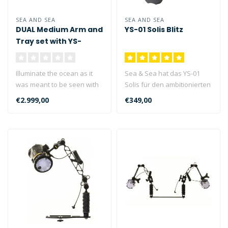
SEA AND SEA
SEA AND SEA
DUAL Medium Arm and
YS-01 Solis Blitz
Tray set with YS-
D130R PRO Set with
Strobe
Illuminate the ocean as it
Sea & Sea hat das YS-01
was meant to be seen with
Solis für den ambitionierten
the Sea&Sea YS-D130R
Unterwasserfotografen
€2.999,00
€349,00
Strobe..
entw..