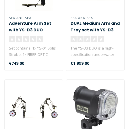
SEA AND SEA
SEA AND SEA
Adventure Arm Set
DUAL Medium Arm and
with YS-D3 DUO
Tray set with YS-D3
Strobe
DUO Strobe
Set contains: 1x YS-01 Solis
The YS-D3 DUO is a high-
Strobe, 1x FIBER OPTIC
specification underwater
CABLE II M/2 (lenght
strobe with three shooting
€749,00
€1.999,00
453mm),..
mode..