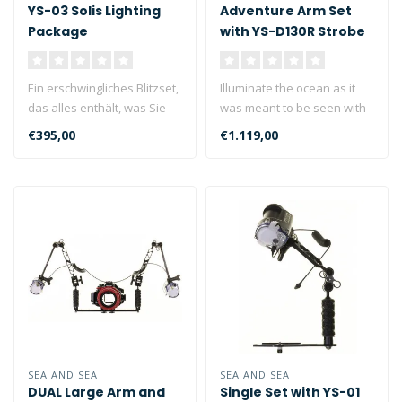
YS-03 Solis Lighting
Adventure Arm Set
Package
with YS-D130R Strobe
Ein erschwingliches Blitzset,
Illuminate the ocean as it
das alles enthält, was Sie
was meant to be seen with
brauchen, um den YS-03..
the Sea&Sea YS-D130R
€395,00
€1.119,00
Strobe..
SEA AND SEA
SEA AND SEA
DUAL Large Arm and
Single Set with YS-01