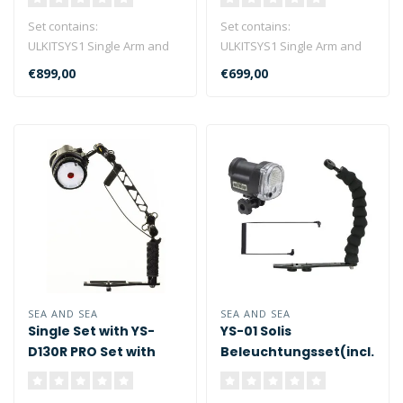
Black
Black
Set contains:
Set contains:
ULKITSYS1 Single Arm and
ULKITSYS1 Single Arm and
Tray set for YS-Mounting
Tray set for YS-Mounting
€899,00
€699,00
09130 PHOTO VI..
09134 PHOTO VI..
SEA AND SEA
SEA AND SEA
Single Set with YS-
YS-01 Solis
D130R PRO Set with
Beleuchtungsset(incl.:
Strobe - Arm & Tray
#22140A + #50128)