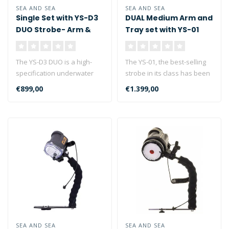
SEA AND SEA
SEA AND SEA
Single Set with YS-D3
DUAL Medium Arm and
DUO Strobe- Arm &
Tray set with YS-01
Tray
Solis Strobe
The YS-D3 DUO is a high-
The YS-01, the best-selling
specification underwater
strobe in its class has been
strobe with three shooting
redesigned, boasting im..
€899,00
€1.399,00
mode..
SEA AND SEA
SEA AND SEA