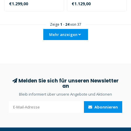
the Sea&Sea YS-D130R
Li-Ionen-Akku (SB-L02) und ..
€1.299,00
€1.129,00
Strobe..
Zeige
1
-
24
von 37
Mehr anzeigen
Melden Sie sich für unseren Newsletter
an
Bleib informiert über unsere Angebote und Aktionen
Abonnieren