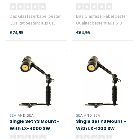
Das Glasfaserkabel bester
Das Glasfaserkabel bester
Qualität besteht aus 613
Qualität besteht aus 613
Fasern (Adern). Selbst wenn
Fasern (Adern). Selbst wenn
€74,95
€64,95
..
..
SEA AND SEA
SEA AND SEA
Single Set YS Mount -
Single Set YS Mount -
With LX-4000 SW
With LX-1200 SW
PHOTO VIDEO LIGHT
PHOTO VIDEO LIGHT