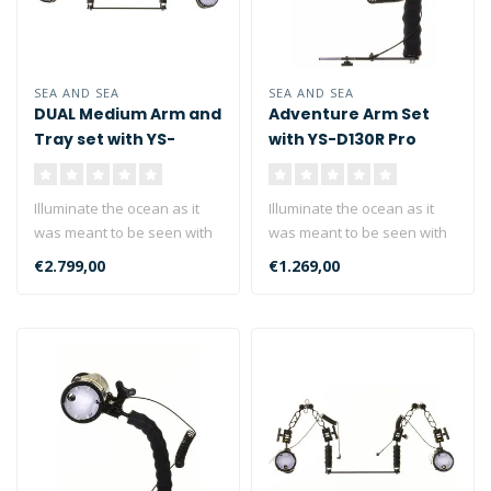
SEA AND SEA
SEA AND SEA
DUAL Medium Arm and
Adventure Arm Set
Tray set with YS-
with YS-D130R Pro
D130R Set with Strobe
Strobe
Illuminate the ocean as it
Illuminate the ocean as it
was meant to be seen with
was meant to be seen with
the Sea&Sea YS-D130R
the Sea&Sea YS-D130R
€2.799,00
€1.269,00
Strobe..
Strobe..