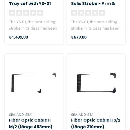
Tray set with YS-01
Solis Strobe - Arm &
Solis Strobe
Tray
The YS-01, the best-selling
The YS-01, the best-selling
strobe in its class has been
strobe in its class has been
redesigned, boasting im..
redesigned, boasting im..
€1.499,00
€679,00
SEA AND SEA
SEA AND SEA
Fiber Optic Cable II
Fiber Optic Cable II S/2
M/2 (länge 453mm)
(länge 310mm)