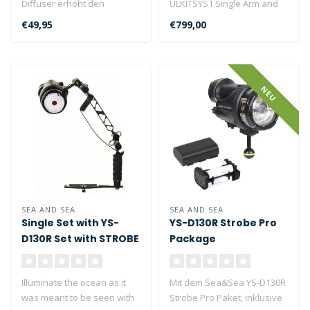
Diffuser erhöht den
ULKITSYS1 Single Arm and
Beleuchtungswinkel auf
Tray set for YS-Mounting
€49,95
€799,00
170°×150°. Die..
09132 PHOTO VI..
NEU
SEA AND SEA
SEA AND SEA
Single Set with YS-
YS-D130R Strobe Pro
D130R Set with STROBE
Package
- Arm & Tray
Illuminate the ocean as it
Mit dem Sea&Sea YS-D130R
was meant to be seen with
Strobe Pro Paket, inklusive