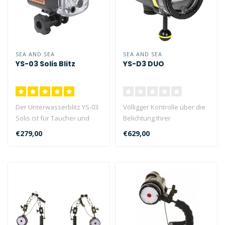
SEA AND SEA
SEA AND SEA
YS-03 Solis Blitz
YS-D3 DUO
Der Unterwasserblitz YS-03
Völligger Kontrolle über die
Solis ist für Taucher und
Belichtung Ihrer
Schnorchler gedacht, die e..
Unterwasserbilder mit dem
€279,00
€629,00
neuen ..