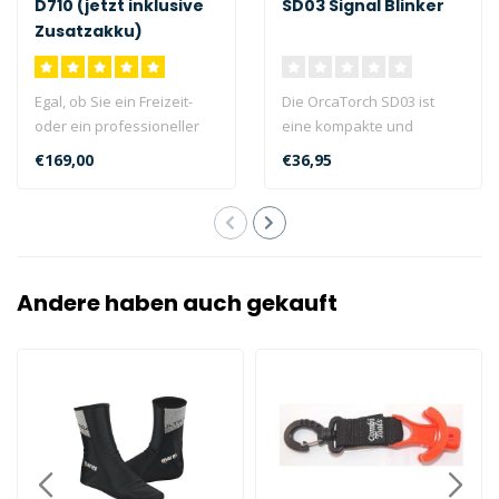
D710 (jetzt inklusive
SD03 Signal Blinker
Zusatzakku)
Egal, ob Sie ein Freizeit-
Die OrcaTorch SD03 ist
oder ein professioneller
eine kompakte und
Taucher sind, Sie werden
multifunktionale 4-farbiges
€169,00
€36,95
fes..
Blinklicht...
Andere haben auch gekauft