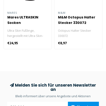
MARES
M&M
Mares ULTRASKIN
M&M Octopus Halter
Socken
Stecker 330072
Ultra Skin Füßlinge,
Octopus Halter Stecker
hergestellt mit Ultra Skin-
330072
Technologie. Die Ultra Skin-
€24,95
€8,97
Technologie kombiniert 3
verschiedene Schichten.
Melden Sie sich für unseren Newsletter
an
Bleib informiert über unsere Angebote und Aktionen