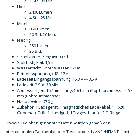
1 Std. 30 Min.
Hoch
2400 Lumen
4 Std. 25 Min.
Mittel
850 Lumen
10 Std. 20 Min.
Niedrig
350 Lumen
35 Std.
Strahlstärke (5 m): 45000 cd
Stoßfestigkeit: 1,5 m
Wasserdicht: Unter Wasser 150 m
Betriebsspannung: 12–17 V
Ladezeit Eingangsspannung: 16,8 V --- 3,5 A
Ladezeit: 2 Std. 30 Min.
Abmessungen: 167 mm (Länge), 61 mm (Kopfdurchmesser), 58
mm (Rohrdurchmesser)
Nettogewicht: 730 g
Zubehör: 1 Ladegerät, 1 magnetisches Ladekabel, 1 H620
Goodman-Griff, 1 Handgriff, 1 Trageschlaufe, 3 O-Ringe
Hinweis: Die oben genannten Daten wurden gemäß den
internationalen Taschenlampen-Teststandards ANSI/NEMA FL1 mit