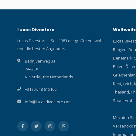
Lucas Divestore
Weltweite
Lucas Divestore – Seit 1983 die größte Auswahl
Lucas Divesto
und die besten Angebote.
Belgien, Deu
Dänemark, S
Bedrijvenweg 3a
Polen, Österr
7442CX
Griechenland
Nijverdal, the Netherlands
Königreich, 
+31 (0)548 615106
Thailand, Ph
Saudi-Arabi
info@lucasdivestore.com
Möchten Sie
Versandkost
Information