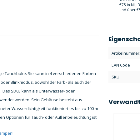
€75 in NL, 
und über €5
Eigensch
Artikelnummer
EAN Code
ige Tauchbake. Sie kann in 4 verschiedenen Farben
SKU
 oder Blinkmodus. Sowohl der Farb- als auch der
 Das SD03 kann als Unterwasser- oder
verwendet werden. Sein Gehäuse besteht aus
Verwandt
hneter Wasserdichtigkeit funktioniert es bis zu 100 m
ten Optionen für Tauch- oder Außenbeleuchtung ist.
lampen!