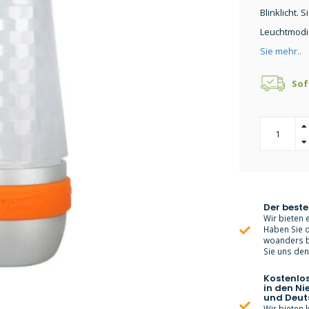
Blinklicht.
Leuchtmodi:
Sie mehr..
Sof
Der beste
Wir bieten e
Haben Sie d
woanders bi
Sie uns den 
Kostenlo
in den Ni
und Deut
Wir bieten