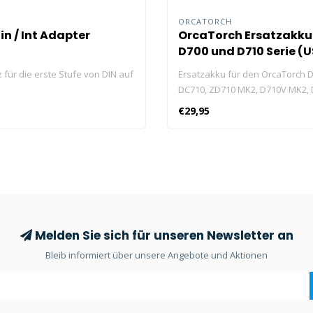
ORCATORCH
in / Int Adapter
OrcaTorch Ersatzakku
D700 und D710 Serie (
port)
 für die erste Stufe von DIN auf
Ersatzakku für den OrcaTorch D
DC710, ZD710 MK2, D710V MK2,
ORCA7.
€29,95
Melden Sie sich für unseren Newsletter an
Bleib informiert über unsere Angebote und Aktionen