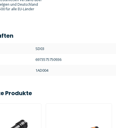
Belgien und Deutschland
00 für alle EU-Länder
aften
:
SD03
6973575750936
1AD004
e Produkte