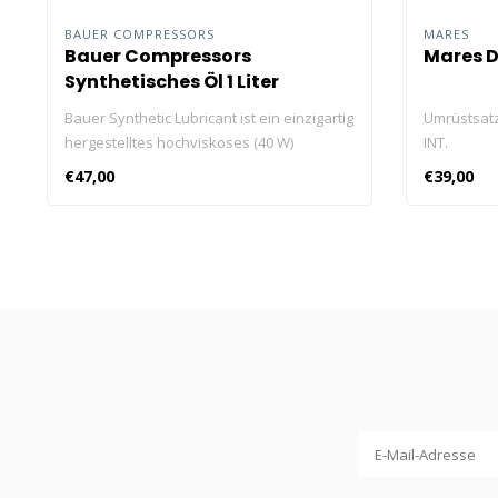
BAUER COMPRESSORS
MARES
Bauer Compressors
Mares D
Synthetisches Öl 1 Liter
Bauer Synthetic Lubricant ist ein einzigartig
Umrüstsatz
hergestelltes hochviskoses (40 W)
INT.
Kompressorschmiermittel auf TRI-ESTER-
€47,00
€39,00
Basis.