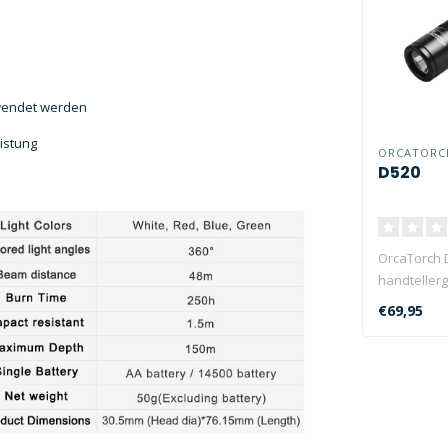
rwendet werden
eistung
ORCATORC
D520
OrcaTorch D
handteller
mechanisch
€69,95