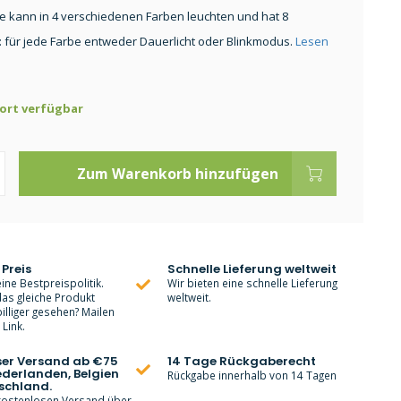
 Sie kann in 4 verschiedenen Farben leuchten und hat 8
 für jede Farbe entweder Dauerlicht oder Blinkmodus.
Lesen
ort verfügbar
Zum Warenkorb hinzufügen
 Preis
Schnelle Lieferung weltweit
ine Bestpreispolitik.
Wir bieten eine schnelle Lieferung
as gleiche Produkt
weltweit.
lliger gesehen? Mailen
Link.
ser Versand ab €75
14 Tage Rückgaberecht
ederlanden, Belgien
Rückgabe innerhalb von 14 Tagen
schland.
 kostenlosen Versand über