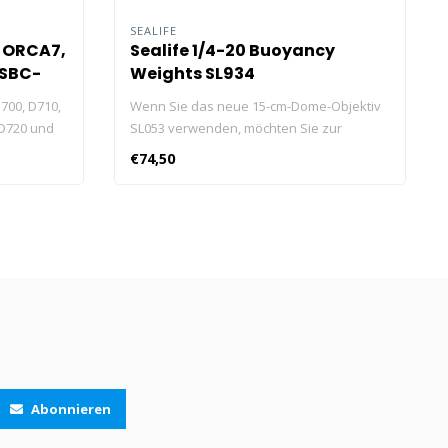
SEALIFE
 ORCA7,
Sealife 1/4-20 Buoyancy
USBC-
Weights SL934
700, D710,
Wenn Sie das neue 15-cm-Dome-Objektiv
 D720 und
SL053 verwenden, möchten Sie zur
besseren Balance möglicherweise etwas
€74,50
zusätzliches Gewicht an den SportDiver
oder die Schiene hängen.
Abonnieren