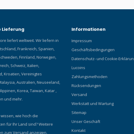
 Lieferung
Informationen
re liefert weltweit. Wir liefern in
Impressum
tschland, Frankreich, Spanien,
Geschäftsbedingungen
chweden, Finnland, Norwegen,
Datenschutz- und Cookie-Erklärun
eich, Schweiz, Italien,
Lucoins
, Kroatien, Vereinigtes
Zahlungsmethoden
Malaysia, Australien, Neuseeland,
Rücksendungen
ilippinen, Korea, Taiwan, Katar ,
Versand
en und mehr.
Werkstatt und Wartung
Sitemap
 wissen, wie hoch die
Unser Geschäft
en für Ihr Land sind?
Weitere
Kontakt
en zum Versand anzeigen.