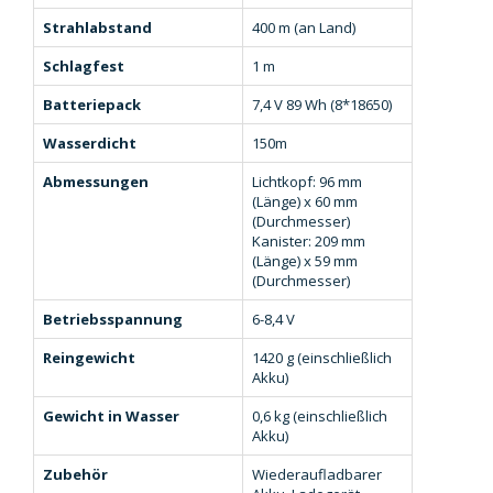
Strahlabstand
400 m (an Land)
Schlagfest
1 m
Batteriepack
7,4 V 89 Wh (8*18650)
Wasserdicht
150m
Abmessungen
Lichtkopf: 96 mm
(Länge) x 60 mm
(Durchmesser)
Kanister: 209 mm
(Länge) x 59 mm
(Durchmesser)
Betriebsspannung
6-8,4 V
Reingewicht
1420 g (einschließlich
Akku)
Gewicht in Wasser
0,6 kg (einschließlich
Akku)
Zubehör
Wiederaufladbarer