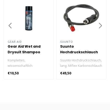
GEAR AID
SUUNTO
Gear Aid Wet and
Suunto
Drysuit Shampoo
Hochdruckschlauch
250ml
Komplettes,
Suunto Hochdruckschlauch,
wissenschaftlich
lang. Miflex Karbonschlauch
ausgewogenes
für Drücke bis 300 bar /
€10,50
€49,50
Pflegesystem für alle
4.000 psi; Länge 80 cm / 31.5
Neopren- und
in.
Wassersportausrüstungen.