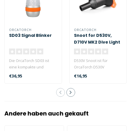
ORCATORCH
ORCATORCH
SD03 Signal Blinker
Snoot for D530V,
D710V MK2 Dive Light
Die OrcaTorch SD03 ist
D530V Snoot ist für
eine kompakte und
OrcaTorch D530V
multifunktionale 4-farbiges
Unterwasser-Tauchlampe
€36,95
€16,95
Blinklicht...
geeignet...
Andere haben auch gekauft