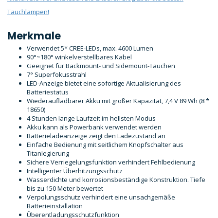
Tauchlampen!
Merkmale
Verwendet 5* CREE-LEDs, max. 4600 Lumen
90°~180° winkelverstellbares Kabel
Geeignet für Backmount- und Sidemount-Tauchen
7° Superfokusstrahl
LED-Anzeige bietet eine sofortige Aktualisierung des
Batteriestatus
Wiederaufladbarer Akku mit großer Kapazität, 7,4 V 89 Wh (8 *
18650)
4 Stunden lange Laufzeit im hellsten Modus
Akku kann als Powerbank verwendet werden
Batterieladeanzeige zeigt den Ladezustand an
Einfache Bedienung mit seitlichem Knopfschalter aus
Titanlegierung
Sichere Verriegelungsfunktion verhindert Fehlbedienung
Intelligenter Überhitzungsschutz
Wasserdichte und korrosionsbeständige Konstruktion. Tiefe
bis zu 150 Meter bewertet
Verpolungsschutz verhindert eine unsachgemäße
Batterieinstallation
Überentladungsschutzfunktion