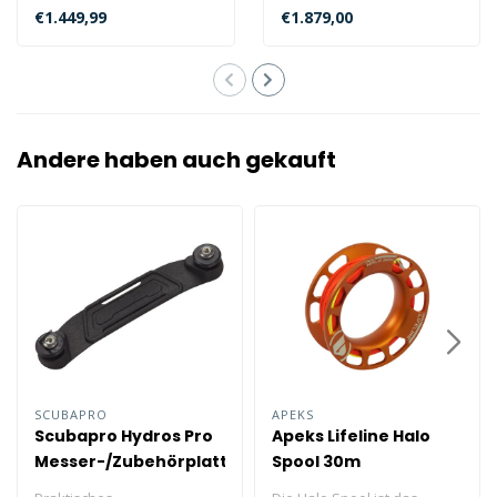
€1.449,99
€1.879,00
Andere haben auch gekauft
SCUBAPRO
APEKS
Scubapro Hydros Pro
Apeks Lifeline Halo
Messer-/Zubehörplatte
Spool 30m