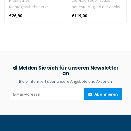
Praktisches
Die Halo Spool ist das
Montagezubehör zum
neueste Mitglied der Apeks
Anbringen eines Messers
Lifeline Spool-Familie und
€26,90
€119,00
an deinem HYDROS PRO-
eine echte Innovation auf
Tarierjacket.
dem Tauchmarkt.
Melden Sie sich für unseren Newsletter
an
Bleib informiert über unsere Angebote und Aktionen
Abonnieren