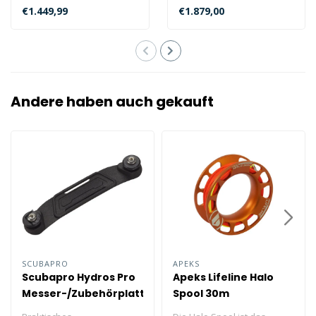
€1.449,99
€1.879,00
Andere haben auch gekauft
SCUBAPRO
APEKS
Scubapro Hydros Pro
Apeks Lifeline Halo
Messer-/Zubehörplatte
Spool 30m