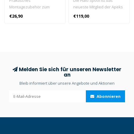
Praktisches
Die Halo Spool ist das
Montagezubehör zum
neueste Mitglied der Apeks
Anbringen eines Messers
Lifeline Spool-Familie und
€26,90
€119,00
an deinem HYDROS PRO-
eine echte Innovation auf
Tarierjacket.
dem Tauchmarkt.
Melden Sie sich für unseren Newsletter
an
Bleib informiert über unsere Angebote und Aktionen
Abonnieren