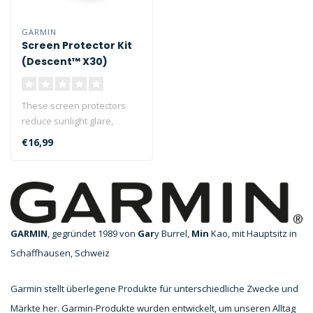
GARMIN
Screen Protector Kit
(Descent™ X30)
These screen protectors
reduce sunlight glare,
minimise fingerprint
€16,99
smudges and ..
GARMIN
, gegründet 1989 von
Gar
y Burrel,
Min
Kao, mit Hauptsitz in
Schaffhausen, Schweiz
Garmin stellt überlegene Produkte für unterschiedliche Zwecke und
Märkte her. Garmin-Produkte wurden entwickelt, um unseren Alltag