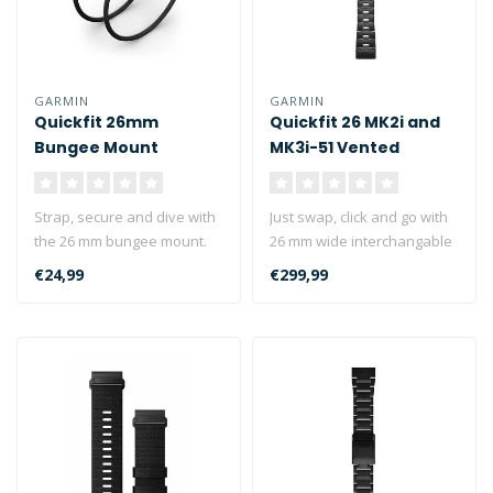
GARMIN
GARMIN
Quickfit 26mm
Quickfit 26 MK2i and
Bungee Mount
MK3i-51 Vented
Titanium Strap
Carbon Gray
Strap, secure and dive with
Just swap, click and go with
the 26 mm bungee mount.
26 mm wide interchangable
Designed for divers, the
bands for your compatible..
€24,99
€299,99
ban..