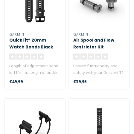
GARMIN
GARMIN
QuickFit® 20mm
Air Spool and Flow
Watch Bands Black
Restrictor Kit
Silicone
Length of adjustment band
Ensure functionality and
is 110 mm. Length of buckle
safety with your Descent T1
band is 84 mm. Include you..
or T2 transmitter by always..
€49,99
€39,95