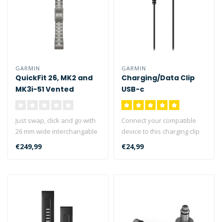
GARMIN
GARMIN
QuickFit 26, MK2 and
Charging/Data Clip
MK3i-51 Vented
USB-c
Titanium strap
Just swap, click and go with
Connect your compatible
26 mm wide interchangable
device to this charging clip
bands for your compatible..
and use the attached USB-c
€249,99
€24,99
..