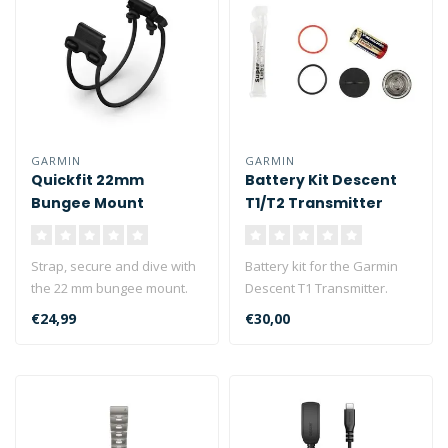
GARMIN
GARMIN
Quickfit 22mm
Battery Kit Descent
Bungee Mount
T1/T2 Transmitter
Strap, secure and dive with
Battery kit for the Garmin
the 22 mm bungee mount.
Descent T1 Transmitter.
Designed for divers, the
Including lithum CR123A
€24,99
€30,00
ban..
batte..