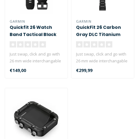
GARMIN
GARMIN
Quickfit 26 Watch
QuickFit 26 Carbon
Band Tactical Black
Gray DLC Titanium
Nylon
Dive Strap
Just swap, click and go with
Just swap, click and go with
26 mm wide interchangable
26 mm wide interchangable
bands for your compatible..
bands for your compatible..
€149,00
€299,99