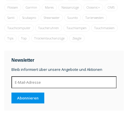
Flossen
Garmin
Mares
Nassanzüge
Oceanic+
OMS
Santi
Scubapro
Shearwater
Suunto
Tarierwesten
Tauchcomputer
Taucheruhren
Tauchlampen
Tauchmasken
Tips
Top
Trockentauchanzüge
Zeagle
Newsletter
Bleib informiert über unsere Angebote und Aktionen
Abonnieren