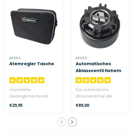
APEKS
APEKS
Atemregler Tasche
Automatisches
Ablassventil Hohem
Profil
Gepolsterte
Das automatische
Atemreglertasche mit
Ablassventil hat alle
Schultergurt und
Merkmale unserer Low-
€29,95
€89,00
Ablaufmöglichkeit. Schützt
Profile-Version, jed..
b..