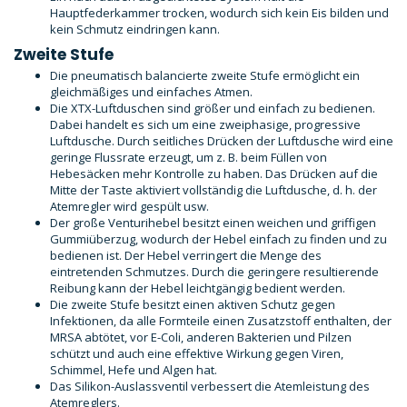
Hauptfederkammer trocken, wodurch sich kein Eis bilden und
kein Schmutz eindringen kann.
Zweite Stufe
Die pneumatisch balancierte zweite Stufe ermöglicht ein
gleichmäßiges und einfaches Atmen.
Die XTX-Luftduschen sind größer und einfach zu bedienen.
Dabei handelt es sich um eine zweiphasige, progressive
Luftdusche. Durch seitliches Drücken der Luftdusche wird eine
geringe Flussrate erzeugt, um z. B. beim Füllen von
Hebesäcken mehr Kontrolle zu haben. Das Drücken auf die
Mitte der Taste aktiviert vollständig die Luftdusche, d. h. der
Atemregler wird gespült usw.
Der große Venturihebel besitzt einen weichen und griffigen
Gummiüberzug, wodurch der Hebel einfach zu finden und zu
bedienen ist. Der Hebel verringert die Menge des
eintretenden Schmutzes. Durch die geringere resultierende
Reibung kann der Hebel leichtgängig bedient werden.
Die zweite Stufe besitzt einen aktiven Schutz gegen
Infektionen, da alle Formteile einen Zusatzstoff enthalten, der
MRSA abtötet, vor E-Coli, anderen Bakterien und Pilzen
schützt und auch eine effektive Wirkung gegen Viren,
Schimmel, Hefe und Algen hat.
Das Silikon-Auslassventil verbessert die Atemleistung des
Atemreglers.