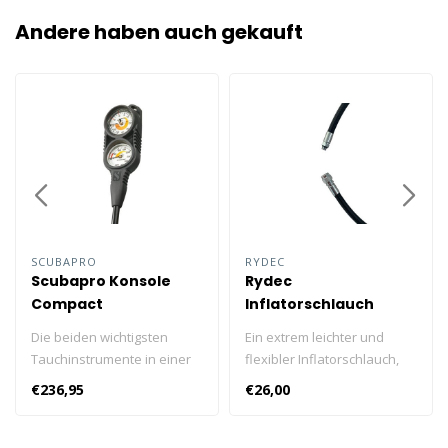
Andere haben auch gekauft
SCUBAPRO
RYDEC
Scubapro Konsole
Rydec
Compact
Inflatorschlauch
Xtreme
Die beiden wichtigsten
Ein extrem leichter und
Tauchinstrumente in einer
flexibler Inflatorschlauch,
sicheren, ergonomischen,
der in verschiedenen
€236,95
€26,00
kompakten Konsole.
Längen erhältlich ist.