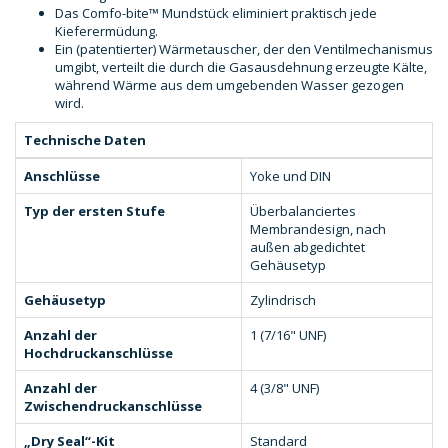
Das Comfo-bite™ Mundstück eliminiert praktisch jede
Kieferermüdung.
Ein (patentierter) Wärmetauscher, der den Ventilmechanismus
umgibt, verteilt die durch die Gasausdehnung erzeugte Kälte,
während Wärme aus dem umgebenden Wasser gezogen
wird.
Technische Daten
Anschlüsse
Yoke und DIN
Typ der ersten Stufe
Überbalanciertes
Membrandesign, nach
außen abgedichtet
Gehäusetyp
Gehäusetyp
Zylindrisch
Anzahl der
1 (7/16" UNF)
Hochdruckanschlüsse
Anzahl der
4 (3/8" UNF)
Zwischendruckanschlüsse
„Dry Seal“-Kit
Standard