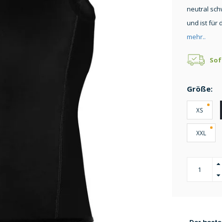
neutral sch
und ist für
mehr..
Sof
Größe:
XS
XXL