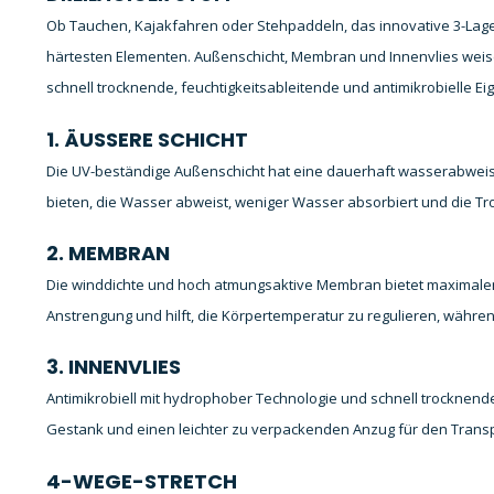
Ob Tauchen, Kajakfahren oder Stehpaddeln, das innovative 3-Lag
härtesten Elementen. Außenschicht, Membran und Innenvlies wei
schnell trocknende, feuchtigkeitsableitende und antimikrobielle Ei
1. ÄUSSERE SCHICHT
Die UV-beständige Außenschicht hat eine dauerhaft wasserabweis
bieten, die Wasser abweist, weniger Wasser absorbiert und die Tr
2. MEMBRAN
Die winddichte und hoch atmungsaktive Membran bietet maximale
Anstrengung und hilft, die Körpertemperatur zu regulieren, währen
3. INNENVLIES
Antimikrobiell mit hydrophober Technologie und schnell trockne
Gestank und einen leichter zu verpackenden Anzug für den Transp
4-WEGE-STRETCH