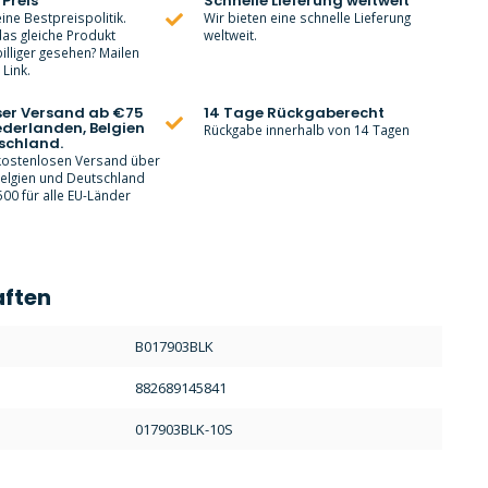
 Preis
Schnelle Lieferung weltweit
ine Bestpreispolitik.
Wir bieten eine schnelle Lieferung
as gleiche Produkt
weltweit.
lliger gesehen? Mailen
Link.
ser Versand ab €75
14 Tage Rückgaberecht
ederlanden, Belgien
Rückgabe innerhalb von 14 Tagen
schland.
 kostenlosen Versand über
Belgien und Deutschland
00 für alle EU-Länder
aften
:
B017903BLK
882689145841
017903BLK-10S