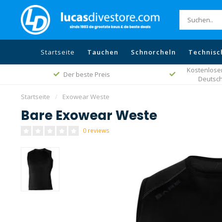
Startseite
Tauchen
Schnorcheln
Technisc
Kostenloser
Der beste Preis
Deutsch
Startseite
/
Exowear Weste
Bare Exowear Weste
0 reviews