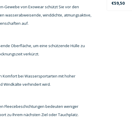
die in kalt
€59,50
en-Gewebe von Exowear schützt Sie vor den
sen wasserabweisende, winddichte, atmungsaktive,
genschaften auf.
ende Oberfläche, um eine schützende Hülle zu
ocknungszeit verkürzt.
n Komfort bei Wassersportarten mit hoher
d Windkälte verhindert wird.
nden Fleecebeschichtungen bedeuten weniger
ort zu Ihrem nächsten Ziel oder Tauchplatz.