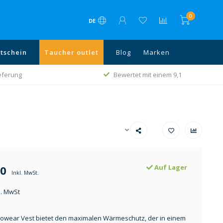
0
DE
tschein
Taucher outlet
Blog
Marken
ieferung
Bewertet mit einem 9,1
00
Auf Lager
Inkl. MwSt.
l. MwSt
xowear Vest bietet den maximalen Wärmeschutz, der in einem