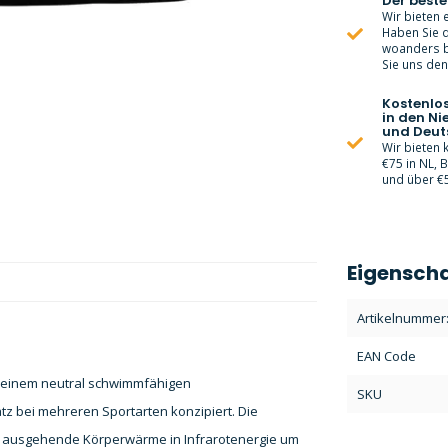
Der beste
Wir bieten e
Haben Sie d
woanders bi
Sie uns den 
Kostenlo
in den Ni
und Deut
Wir bieten
€75 in NL, 
und über €5
Eigensch
Artikelnummer
EAN Code
n einem neutral schwimmfähigen
SKU
satz bei mehreren Sportarten konzipiert.
Die
 ausgehende Körperwärme in Infrarotenergie um