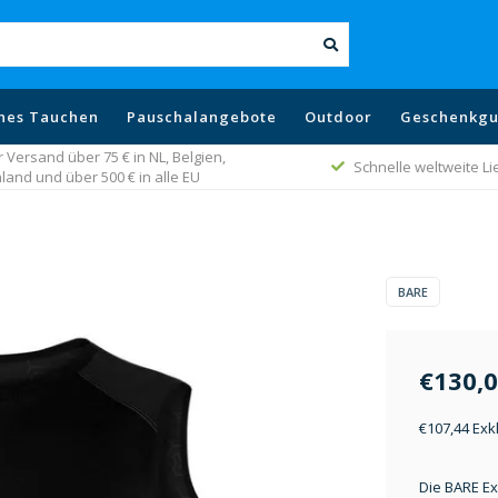
hes Tauchen
Pauschalangebote
Outdoor
Geschenkgu
 Versand über 75 € in NL, Belgien,
Schnelle weltweite L
land und über 500 € in alle EU
BARE
€130,
€107,44 Exk
Die BARE E