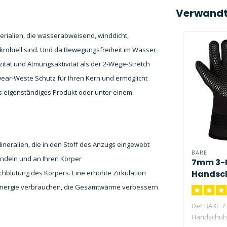
Verwandt
rialien, die wasserabweisend, winddicht,
ikrobiell sind. Und da Bewegungsfreiheit im Wasser
zität und Atmungsaktivität als der 2-Wege-Stretch
wear-Weste Schutz für Ihren Kern und ermöglicht
als eigenständiges Produkt oder unter einem
neralien, die in den Stoff des Anzugs eingewebt
BARE
ndeln und an Ihren Körper
7mm 3-F
Handsc
chblutung des Körpers. Eine erhöhte Zirkulation
 Energie verbrauchen, die Gesamtwärme verbessern
Der BARE 7 
Handschuh i