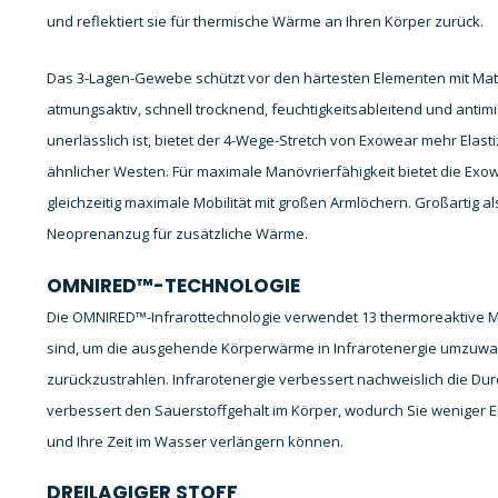
und reflektiert sie für thermische Wärme an Ihren Körper zurück.
Das 3-Lagen-Gewebe schützt vor den härtesten Elementen mit Mate
atmungsaktiv, schnell trocknend, feuchtigkeitsableitend und antim
unerlässlich ist, bietet der 4-Wege-Stretch von Exowear mehr Elasti
ähnlicher Westen. Für maximale Manövrierfähigkeit bietet die Exo
gleichzeitig maximale Mobilität mit großen Armlöchern. Großartig 
Neoprenanzug für zusätzliche Wärme.
OMNIRED™-TECHNOLOGIE
Die OMNIRED™-Infrarottechnologie verwendet 13 thermoreaktive Mi
sind, um die ausgehende Körperwärme in Infrarotenergie umzuwa
zurückzustrahlen. Infrarotenergie verbessert nachweislich die Dur
verbessert den Sauerstoffgehalt im Körper, wodurch Sie weniger
und Ihre Zeit im Wasser verlängern können.
DREILAGIGER STOFF