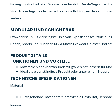
Bewegungsfreiheit ist im Wasser unerlässlich. Der 4-Wege-Stretc
Stretch überlegen, indem er sich in beide Richtungen dehnt und dem
verleiht.
MODULAR UND SCHICHTBAR
Exowear ist BAREs vielseitigste Linie von Expositionsschutzkleidung
Hosen, Shorts und Zubehör. Mix & Match Exowears leichter und sch
PRODUKTDETAILS
FUNKTIONEN UND VORTEILE
Maximale Manövrierfähigkeit mit großen Armlöchern für Mob
Ideal als eigenständiges Produkt oder unter einem Neopre
TECHNISCHE SPEZIFIKATIONEN
Material:
Durchgehende Flachnähte für maximale Flexibilität, Dehnba
Innovation: