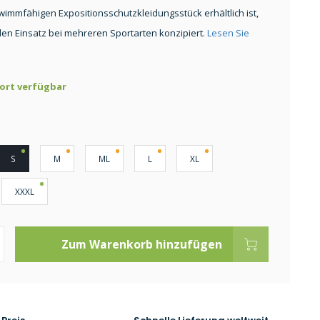
wimmfähigen Expositionsschutzkleidungsstück erhältlich ist,
 den Einsatz bei mehreren Sportarten konzipiert.
Lesen Sie
ort verfügbar
S
M
ML
L
XL
XXXL
Zum Warenkorb hinzufügen