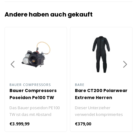
Andere haben auch gekauft
BAUER COMPRESSORS
BARE
Bauer Compressors
Bare CT200 Polarwear
Poseidon Pe100 TW
Extreme Herren
Electric Drive
Das Bauer poseidon PE100
Dieser Unterzieher
TW ist das mit Abstand
verwendet komprimiertes
kleinste und leichteste
Thinsulate™, das weniger
€3.999,99
€379,00
Gerät der PE-Serie. einfach
Volumen bietet, aber immer
zu handhaben, damit Sie
noch eine äußerst effektive