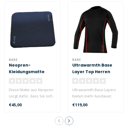
BARE
BARE
Neopren-
Ultrawarmth Base
Kleidungsmatte
Layer Top Herren
Diese Matte aus Neopren
Ultrawarmth Base Layers
sorgt dafür, dass Sie sich
bieten mehr Ausdauer,
vor und nach dem
schnellere Erholung und
€45,00
€119,00
Tauchgang u..
erhöhen d..