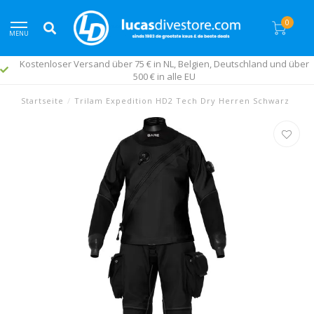
0
MENU
Kostenloser Versand über 75 € in NL, Belgien, Deutschland und über
500 € in alle EU
Startseite
/
Trilam Expedition HD2 Tech Dry Herren Schwarz