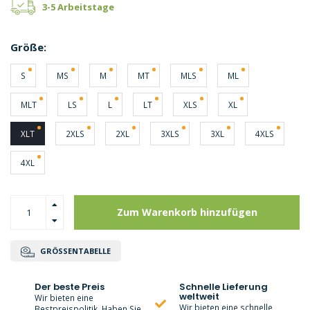
3-5 Arbeitstage
Größe:
S
MS
M
MT
MLS
ML
MLT
LS
L
LT
XLS
XL
XLT
2XLS
2XL
3XLS
3XL
4XLS
4XL
Zum Warenkorb hinzufügen
GRÖSSENTABELLE
Der beste Preis
Schnelle Lieferung
weltweit
Wir bieten eine
Wir bieten eine schnelle
Bestpreispolitik. Haben Sie