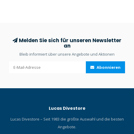
Ihre Flasche am Tauchplatz
Isolierung für alles außer
füllen können.
den kältesten
Tauchgängen.
Melden Sie sich für unseren Newsletter
an
Bleib informiert über unsere Angebote und Aktionen
Abonnieren
Lucas Divestore
Lucas Divestore – Seit 1983 die größte Auswahl und die besten
Angebote.