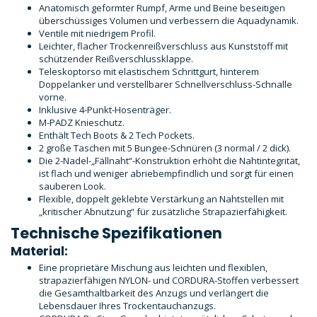
Anatomisch geformter Rumpf, Arme und Beine beseitigen
überschüssiges Volumen und verbessern die Aquadynamik.
Ventile mit niedrigem Profil.
Leichter, flacher Trockenreißverschluss aus Kunststoff mit
schützender Reißverschlussklappe.
Teleskoptorso mit elastischem Schrittgurt, hinterem
Doppelanker und verstellbarer Schnellverschluss-Schnalle
vorne.
Inklusive 4-Punkt-Hosenträger.
M-PADZ Knieschutz.
Enthält Tech Boots & 2 Tech Pockets.
2 große Taschen mit 5 Bungee-Schnüren (3 normal / 2 dick).
Die 2-Nadel-„Fällnaht“-Konstruktion erhöht die Nahtintegrität,
ist flach und weniger abriebempfindlich und sorgt für einen
sauberen Look.
Flexible, doppelt geklebte Verstärkung an Nahtstellen mit
„kritischer Abnutzung“ für zusätzliche Strapazierfähigkeit.
Technische Spezifikationen
Material:
Eine proprietäre Mischung aus leichten und flexiblen,
strapazierfähigen NYLON- und CORDURA-Stoffen verbessert
die Gesamthaltbarkeit des Anzugs und verlängert die
Lebensdauer Ihres Trockentauchanzugs.