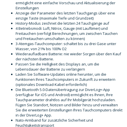
ermöglicht eine einfache Vorschau und Aktualisierung der
Einstellungen
Anzeige der Parameter des letzten Tauchgangs über eine
einzige Taste (maximale Tiefe und Grundzeit)
History-Modus zeichnet die letzten 24 Tauchgänge auf
4 Betriebsmodi: Luft, Nitrox, Gauge (mit Lauftimer) und
Freitauchen (verfolgt Berechnungen, um zwischen Tauchen
und Freitauchen umschalten zu können)
3-Atemgas-Tauchcomputer: schaltet bis zu drei Gase unter
Wasser, von 21% bis 100% O2
Wiederaufladbare Batterie: nie wieder Sorgen über den Kauf
der nächsten Batterie.
Passen Sie die Helligkeit des Displays an, um die
Lebensdauer der Batterie zu verlängern
Laden Sie Software-Updates online herunter, um die
Funktionen Ihres Tauchcomputers in Zukunft zu erweitern
(optionales Download-Kabel erforderlich)
Die Bluetooth 5.0-Datenübertragung zur DiverLog+-App
(verfügbar für iOS und Android) ermöglicht es Ihnen, Ihre
Tauchparameter drahtlos auf Ihr Mobilgerät hochzuladen.
Fügen Sie Standort, Notizen und Bilder hinzu und verwalten
Sie die erweiterten Einstellungen Ihres Tauchcomputers direkt
in der DiverLog+ App.
Nato-Armband für zusätzliche Sicherheit und
Feuchtigkeitstransport