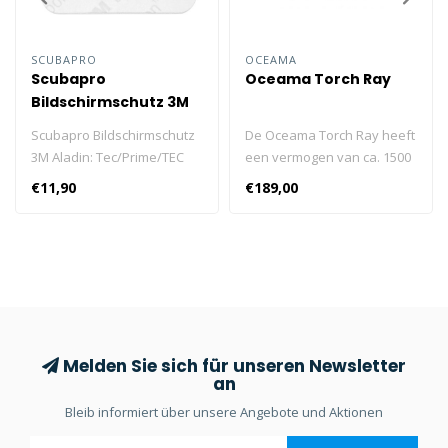
SCUBAPRO
OCEAMA
Scubapro
Oceama Torch Ray
Bildschirmschutz 3M
Aladin: Tec/Prime/TEC
Scubapro Bildschirmschutz
De Oceama Torch Ray heeft
2G/ Pro Ultra
3M Aladin: Tec/Prime/TEC
een vermogen van ca. 1500
2G/2G/One/Matrix.
lumen, 3 stand en
€11,90
€189,00
ingebouwde beveiliging
tegen overhitting en
overloaded.
Melden Sie sich für unseren Newsletter
an
Bleib informiert über unsere Angebote und Aktionen