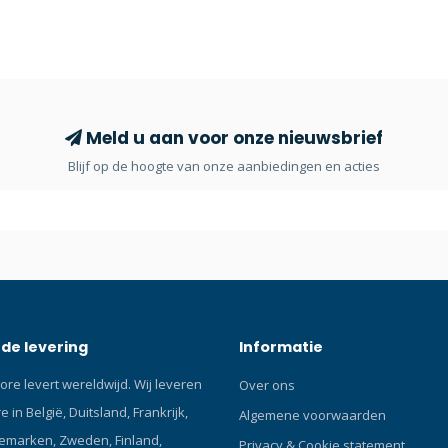
duikcomputer voorzien van talri
geavanceerde functionaliteiten,
ingebouwd kompas. De vernie
Suunto Vyper Novo Suunto Vype
de nieuwe (en verbeterde) vari
bekende Suunto Vyper. Uniek 
Meld u aan voor onze nieuwsbrief
duikcomputer zijn de technisch
Blijf op de hoogte van onze aanbiedingen en acties
geavanceerde functies. Zo kun 
bijvoorbeeld zelf de dieptestops
uitschakelen heb je de keuze uit
verschillende modi (1. air, 2. nitr
gauge, 4. free en 5. off). Unieke
eigenschappen van de Suunto 
Novo De Suunto Vyper Novo be
optionele draadloze zender, een
de levering
Informatie
3D kompas en mogelijkheid tot
gasswitch. Wij zijn het volledig
ore levert wereldwijd. Wij leveren
Over ons
wat Suunto zelf over de Vyper 
 in België, Duitsland, Frankrijk,
'het kan alles aan, net als jij'. J
Algemene voorwaarden
mogelijkheid om te wisselen tu
emarken, Zweden, Finland,
Privacy & Cookie statement