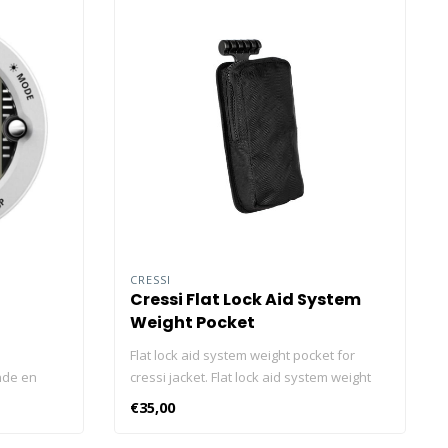
CRESSI
Cressi Flat Lock Aid System
Weight Pocket
Flat lock aid system weight pocket for
nde en
cressi jacket. Flat lock aid system weight
er Novo is
pocket for cressi jacket.
€35,00
kt voor
is de