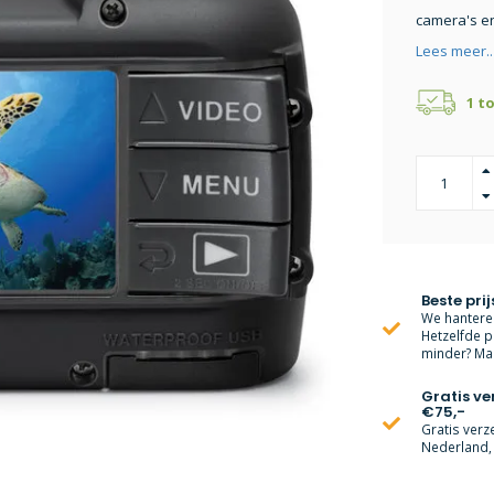
camera's en
Lees meer..
1 t
Beste prij
We hanteren
Hetzelfde p
minder? Mai
Gratis v
€75,-
Gratis verz
Nederland, 