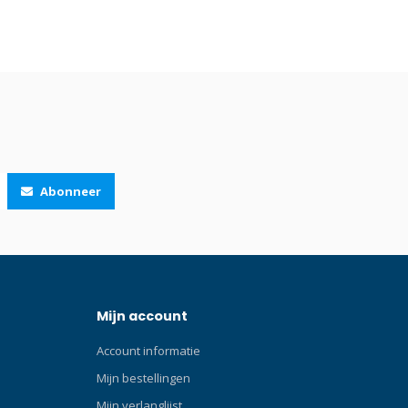
jke
 zoals
uwde
r Novo is
ant van de
aan deze
je
 in- en
Abonneer
 vijf
ox, 3.
Vyper
vat een
 digitaal
Mijn account
 een
 eens met
Account informatie
Novo zegt:
e hebt de
Mijn bestellingen
ssen
Mijn verlanglijst