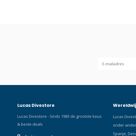
Lucas Divestore
Wereldwij
Lucas Divestore - Sinds 1983 de grootste keus
Lucas Divest
& beste deals
onder andere
Spanje, Den