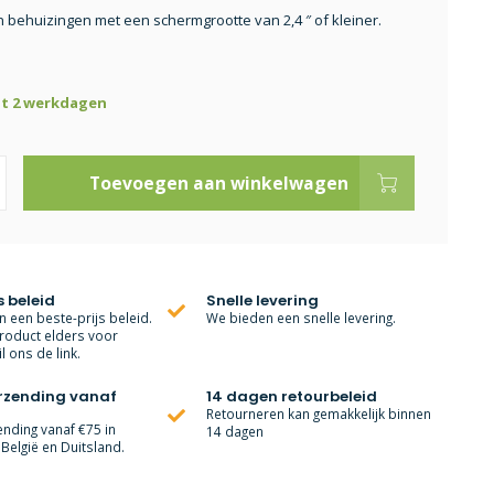
 behuizingen met een schermgrootte van 2,4 ″ of kleiner.
ot 2 werkdagen
Toevoegen aan winkelwagen
s beleid
Snelle levering
 een beste-prijs beleid.
We bieden een snelle levering.
roduct elders voor
l ons de link.
erzending vanaf
14 dagen retourbeleid
Retourneren kan gemakkelijk binnen
ending vanaf €75 in
14 dagen
België en Duitsland.