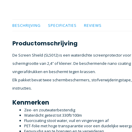
BESCHRIJVING
SPECIFICATIES
REVIEWS
Productomschrijving
De Screen Shield (SL5012) is een waterdichte screenprotector vo
schermgrootte van 2,4″ of kleiner. De beschermende nano coating s
vingerafdrukken en beschermt tegen krassen.
Elk pakket bevat twee schermbeschermers, stofverwijderingstap
instructies.
Kenmerken
Zee- en zoutwaterbestendig
Waterdicht getest tot 330ft/100m
Fluorcoating stoot water, vuil en vingervegen af
PET-folie met hoge transparantie voor een duidelijke weer
Eenvoudig aan te brengen en te verwijderen