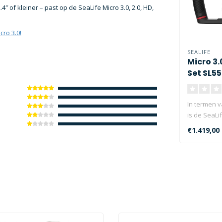
of kleiner – past op de SeaLife Micro 3.0, 2.0, HD,
cro 3.0!
SEALIFE
Micro 3.
Set SL55
In termen v
is de SeaLi
5000 Set (SL
€1.419,00