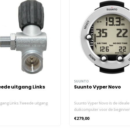
SUUNTO
ede uitgang Links
Suunto Vyper Novo
gang Links.Tweede uitgang
Suunto Vyper Novo is de ideale
duikcomputer voor de beginne
ervaren duikers. De Suunto Vyp
€279,00
ontzettend duurzaam en geschi
Perslucht en Nitrox. Daarnaast 