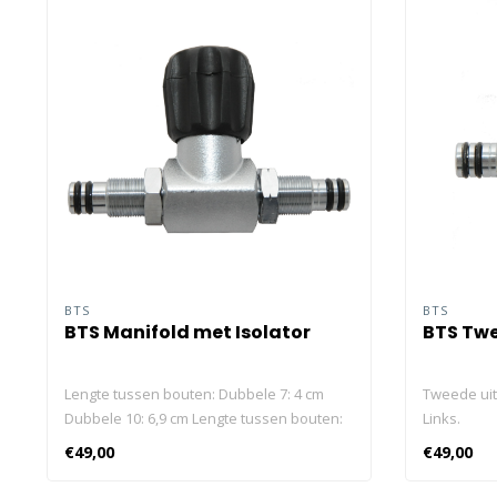
BTS
BTS
BTS Manifold met Isolator
BTS Twe
Lengte tussen bouten: Dubbele 7: 4 cm
Tweede uit
Dubbele 10: 6,9 cm Lengte tussen bouten:
Links.
Dubbele 7: 4 cm Dubbele 10: 6,9 cm
€49,00
€49,00