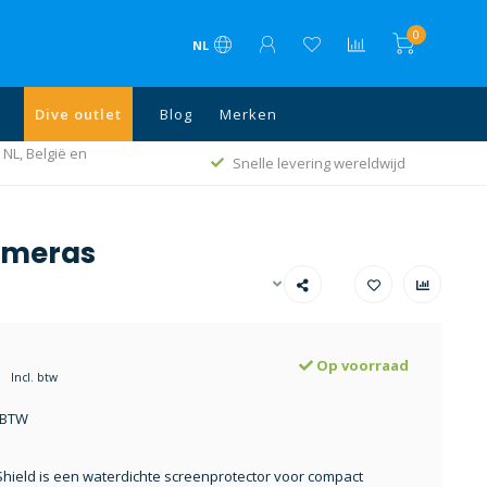
0
NL
Dive outlet
Blog
Merken
 NL, België en
Snelle levering wereldwijd
Cameras
Op voorraad
Incl. btw
. BTW
hield is een waterdichte screenprotector voor compact