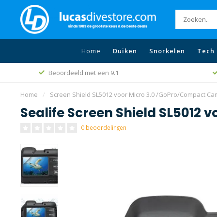
Home
Duiken
Snorkelen
Tech 
Beoordeeld met een 9.1
Home
/
Screen Shield SL5012 voor Micro 3.0 /GoPro/Compact C
Sealife Screen Shield SL5012
0 beoordelingen