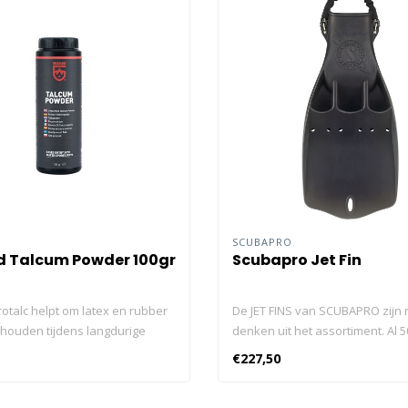
SCUBAPRO
d Talcum Powder 100gr
Scubapro Jet Fin
otalc helpt om latex en rubber
De JET FINS van SCUBAPRO zijn n
ehouden tijdens langdurige
denken uit het assortiment. Al 5
 je wetsuit of droogpak. Een
geleden bepaalden ze de norm
€227,50
zal ook helpen bij het
kracht en duurzaamheid, en nog 
, het vereenvoudigt de
ze enorm populair. De duurza