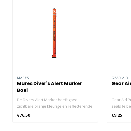
MARES
GEAR AID
Mares Diver's Alert Marker
Gear Ai
Boei
De Divers Alert Marker heeft goed
Gear Aid Pr
zichtbare oranje kleurige en reflecterende
seals te b
strips, met een automatisch
opslag van
€76,50
€9,25
afdichtsysteem en kan met de inflator
dun laagje 
slang worden opgeblazen. 180cm hoog en
aantrekken