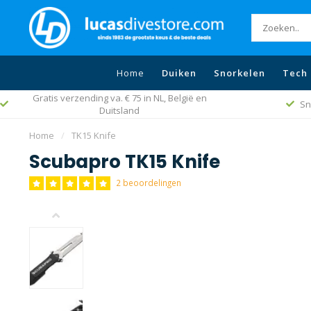
Home
Duiken
Snorkelen
Tech 
Gratis verzending va. € 75 in NL, België en
Sn
Duitsland
Home
/
TK15 Knife
Scubapro TK15 Knife
2 beoordelingen