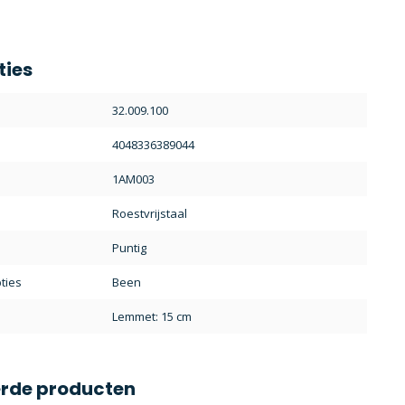
ties
32.009.100
4048336389044
1AM003
Roestvrijstaal
Puntig
ties
Been
Lemmet: 15 cm
erde producten