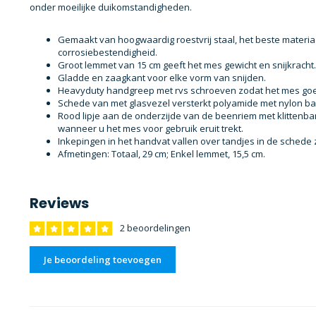
onder moeilijke duikomstandigheden.
Gemaakt van hoogwaardig roestvrij staal, het beste materia
corrosiebestendigheid.
Groot lemmet van 15 cm geeft het mes gewicht en snijkracht.
Gladde en zaagkant voor elke vorm van snijden.
Heavyduty handgreep met rvs schroeven zodat het mes goed
Schede van met glasvezel versterkt polyamide met nylon b
Rood lipje aan de onderzijde van de beenriem met klittenb
wanneer u het mes voor gebruik eruit trekt.
Inkepingen in het handvat vallen over tandjes in de schede zo
Afmetingen: Totaal, 29 cm; Enkel lemmet, 15,5 cm.
Reviews
2 beoordelingen
Je beoordeling toevoegen