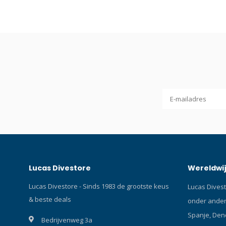
15cm breed voor goede zichtbaarheid
doorvoer b
Zonne reflecterende tape Automatisch
Geschikt v
afdichtingssysteem Met de mond
laarzen. E
opblaasbare aansluiting voor LP hose van
talkpoeder
trimvest Overdrukventiel Speciale
om latex e
opbergpocket voor licht Roestvrij stalen d-
tijdens lan
ring Klik hier en lees onze Blog over
droogpak.
Surface Marker Buoy’s!De Divers Alert
Marker heeft goed zichtbare oranje
kleurige en reflecterende strips, met een
automatisch afdichtsysteem en kan met
de inflator slang worden opgeblazen.
Lucas Divestore
Wereldwij
Lucas Divestore - Sinds 1983 de grootste keus
Lucas Divest
& beste deals
onder andere
Spanje, Den
Bedrijvenweg 3a