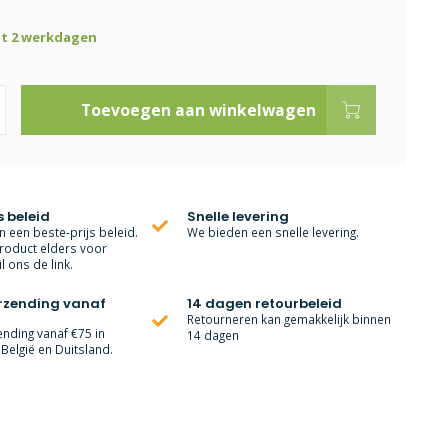
ot 2 werkdagen
Toevoegen aan winkelwagen
s beleid
Snelle levering
 een beste-prijs beleid.
We bieden een snelle levering.
roduct elders voor
l ons de link.
erzending vanaf
14 dagen retourbeleid
Retourneren kan gemakkelijk binnen
ending vanaf €75 in
14 dagen
België en Duitsland.