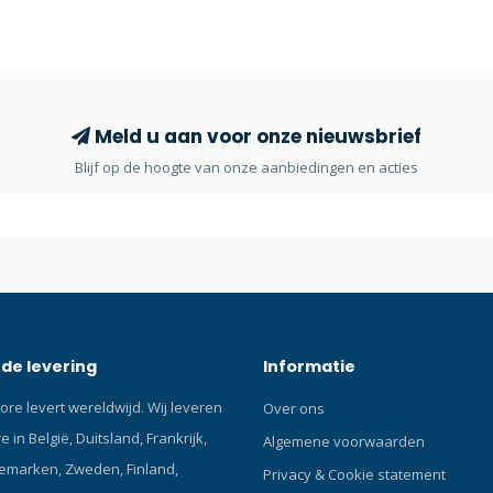
ij nekseals en polsseals.
rubberen opbouw en stevige vo
oor latex en neopreen seals,
nog steeds zichtbaar op duiker
en lichte, niet-geparfumeerde
onderzoeksschepen en duikloc
.Gear Aid Talcum Power helpt
overal ter wereld. Technische d
n rubber seals te behouden
diepwaterduikers, militaire duik
gdurige opslag van je wetsuit of
beroepsduikers, duikinstructeu
Meld u aan voor onze nieuwsbrief
recreatieve duikers van de ou
Blijf op de hoogte van onze aanbiedingen en acties
doen nog steeds een paar JET F
voordat ze het water in gaan. Er
imitaties, maar er is slechts één 
rubber staat bekend om zijn
duurzaamheid, waardoor ze ee
lang meegaan. Dankzij het bep
ontwerp met de openingen erva
minder weerstand tijdens de o
de levering
Informatie
slag en meer stuwkracht tijden
neerwaartse slag. U kunt kieze
ore levert wereldwijd. Wij leveren
Over ons
een verstelbare rubberen hiel
 in België, Duitsland, Frankrijk,
hielband die meteen goed zit d
Algemene voorwaarden
roestvrijstalen veer. Klik hier e
emarken, Zweden, Finland,
Privacy & Cookie statement
Blog over duikvinnen! Klik hier 