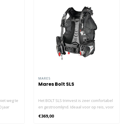
MARES
Mares Bolt SLS
iet weg te
Het BOLT SLS trimvest is zeer comfortabel
0 jaar
en gestroomlijnd. Ideaal voor op reis, voor
 voor
montage met zowel een enkele als een
€369,00
altijd zijn
dubbele cilinder. Comfortabele en stabiele
me
trimvest met drijfvermogen op de rug met