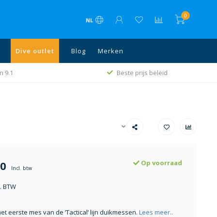
0
NL
Dive outlet
Blog
Merken
n 9.1
Beste prijs beleid
50
Op voorraad
Incl. btw
l. BTW
het eerste mes van de ‘Tactical’ lijn duikmessen.
Lees meer..