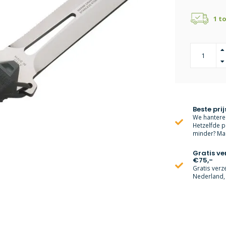
1 t
Beste prij
We hanteren
Hetzelfde p
minder? Mai
Gratis v
€75,-
Gratis verz
Nederland, 