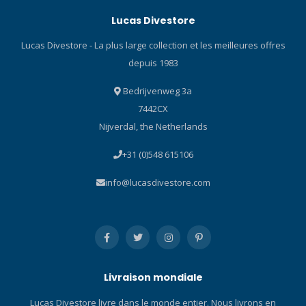
coutures. Parfaitement
Lucas Divestore
ajusté aux dimensions de
votre Peregrine ou
Lucas Divestore - La plus large collection et les meilleures offres
Peregrine TX. Doux sur la
depuis 1983
peau Conçu pour offrir à la
fois style et confort. Sa
Bedrijvenweg 3a
texture toucher velours est
7442CX
très douce sur la peau.
Nijverdal, the Netherlands
+31 (0)548 615106
info@lucasdivestore.com
Livraison mondiale
Lucas Divestore livre dans le monde entier. Nous livrons en