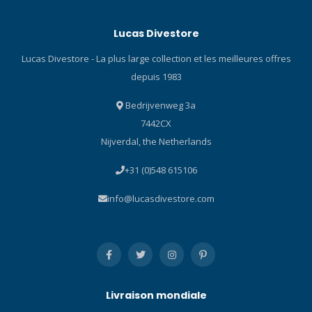
renforcés. Les chaussures
Bottillon Scubapro HD Gants
sont en néoprène de 7mm
Scubapro G-Flex
Lucas Divestore
renforcé de latex et une
Caractéristiques de
cagoule de 7mm
l'ensemble Definition 7MM
Lucas Divestore - La plus large collection et les meilleures offres
d'épaisseur est également
Homme Ces combinaisons
depuis 1983
incluse. L'ENDURO a une
conviviales avec un modèle
construction unique. Les
en 3D, qui s'ajustent comme
Bedrijvenweg 3a
parties de la combinaison
une seconde peau, sont
7442CX
sont reliées les unes aux
extrêmement extensibles
autres puis à l'intérieur, une
aux endroits nécessaires et
Nijverdal, the Netherlands
bande collée de 4cm de
offrent chaleur et confort.
+31 (0)548 615106
large est ajoutée. Ensuite,
Cette combinaison semi-
une bande de renfort est
étanche robuste de 7 mm
info@lucasdivestore.com
appliquée à l'extérieur à
d'épaisseur est basée sur
haute température. Cette
le Body Map System . Ce
méthode de fabrication
système de production
augmente
utilise un motif en 3D et
considérablement le confort
différents types de
de port lors de l'utilisation
matériaux pour que la
de votre combinaison sèche
combinaison s'ajuste
Livraison mondiale
ENDURO. Caractéristiques :
comme une seconde peau,