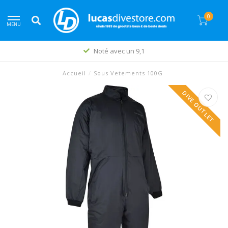
0
MENU
Noté avec un 9,1
Accueil
/
Sous Vetements 100G
DIVE OUTLET