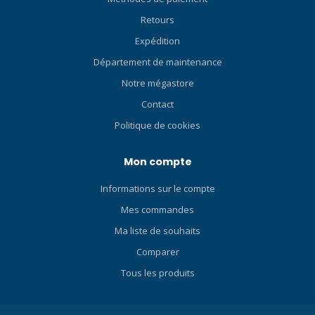
couleur noire par défaut !
chaleur corporelle pour une
Retours
Cliquez ici et consultez nos
isolation thermique
Blog sur les combinaisons
supplémentaire et est
Expédition
Santi ! Cliquez ici et
extrêmement douce sur la
Département de maintenance
consultez nos Blog sur le
peau. Les joints aux
Notre mégastore
fonctionnement d'une
poignets et aux chevilles
combinaison étanche !
avec fermeture éclair et la
Contact
Cliquez ici et consultez nos
fermeture éclair diagonale
Politique de cookies
Blog sur les combinaisons
dans le dos empêchent
étanches pour débutants !
l'eau de pénétrer et
Mon compte
facilitent l'enfilage et le
retrait de la combinaison. Le
Informations sur le compte
matériau résistant à
l'abrasion sur les épaules,
Mes commandes
les fesses et les genoux,
Ma liste de souhaits
ainsi que les renforts aux
Comparer
coudes, garantissent une
plus longue durée de vie de
Tous les produits
la combinaison. La colonne
vertébrale est protégée du