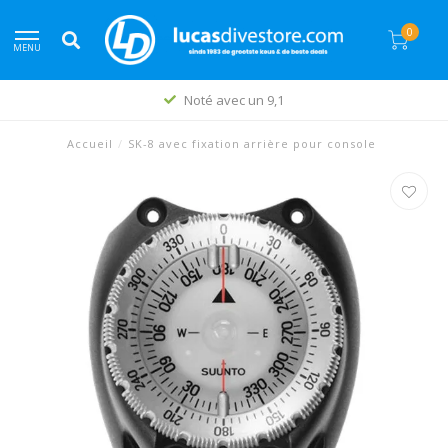
0
MENU
Noté avec un 9,1
Accueil
/
SK-8 avec fixation arrière pour console