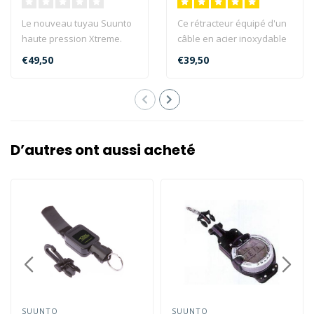
Le nouveau tuyau Suunto
Ce rétracteur équipé d'un
haute pression Xtreme.
câble en acier inoxydable
33" de long, flexible et
revêtu de nylon de 63 c..
€49,50
€39,50
léger...
D’autres ont aussi acheté
SUUNTO
SUUNTO