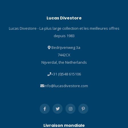
l'interface Suunto sans
avoir besoin d'être
Lucas Divestore
démonté. Avec l'ajout du
support, vous pouvez
Lucas Divestore - La plus large collection et les meilleures offres
placer votre Suunto SK-7
depuis 1983
au-dessus de votre
ordinateur de plongée.
Bedrijvenweg 3a
7442CX
Nijverdal, the Netherlands
+31 (0)548 615106
info@lucasdivestore.com
Livraison mondiale