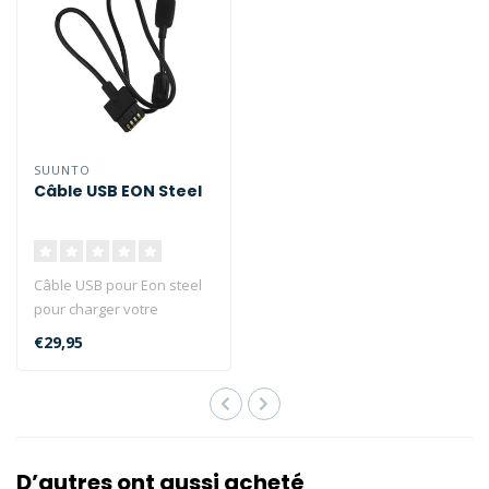
SUUNTO
Câble USB EON Steel
Câble USB pour Eon steel
pour charger votre
ordinateur et transférer
€29,95
vos plong..
D’autres ont aussi acheté