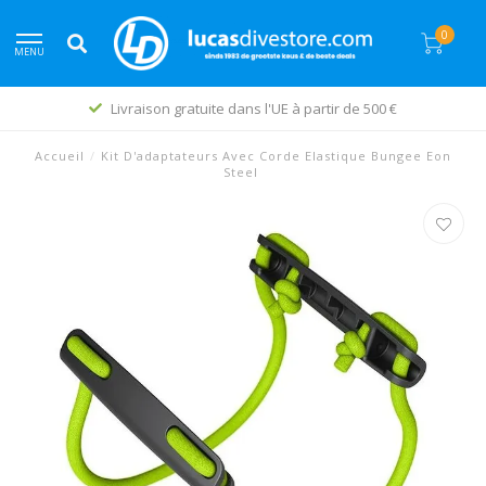
0
MENU
Livraison gratuite dans l'UE à partir de 500 €
Accueil
/
Kit D'adaptateurs Avec Corde Elastique Bungee Eon
Steel