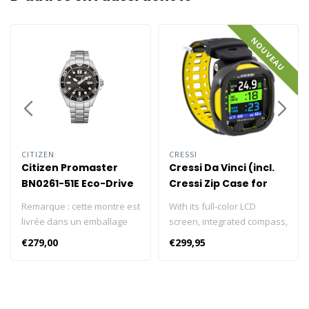
NOUVEAU
CITIZEN
CRESSI
Citizen Promaster
Cressi Da Vinci (incl.
BN0261-51E Eco-Drive
Cressi Zip Case for
Diver 200M
free)
Remarque : cette montre est
With its full-color LCD
livrée dans un emballage
screen, integrated compass,
en forme de bouteille de
and Bluetooth connectivity,
€279,00
€299,95
plongée. CITIZEN Promaster
the Da Vinci dive computer
Eco-Drive Diver 200M Les
is a next-generation device
montres de plongée sont à
for recreational divers who
l'origine des montres-outils.
want a feature-rich, easy-to-