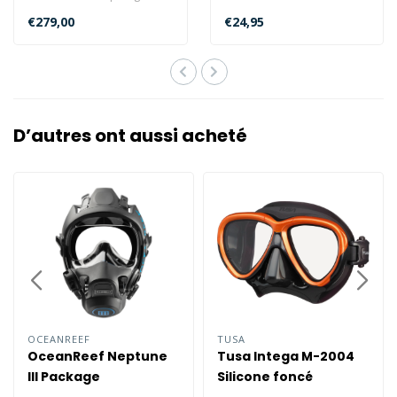
idéal pour les plongeurs
€279,00
€24,95
débuta..
D’autres ont aussi acheté
OCEANREEF
TUSA
OceanReef Neptune
Tusa Intega M-2004
III Package
Silicone foncé