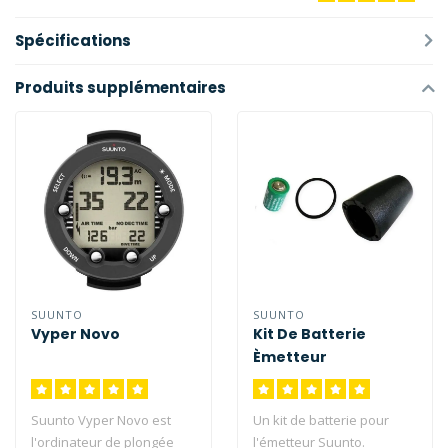
Spécifications
Produits supplémentaires
SUUNTO
SUUNTO
Vyper Novo
Kit De Batterie
Èmetteur
Suunto Vyper Novo est
Un kit de batterie pour
l'ordinateur de plongée
l'émetteur Suunto.