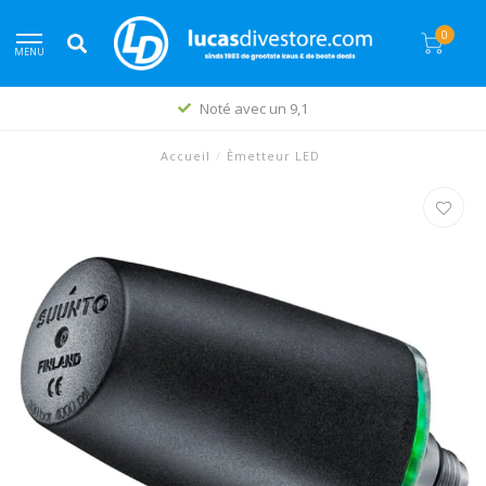
0
MENU
Noté avec un 9,1
Accueil
/
Èmetteur LED