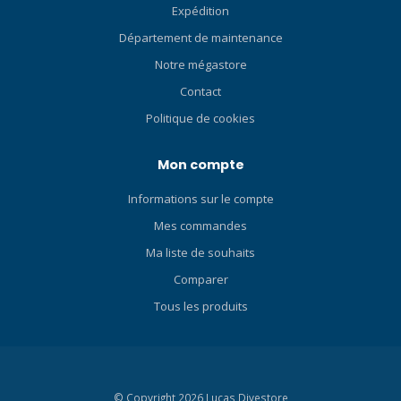
libération rapide à une main
masque. Cette technologie
Expédition
- enlever le masque d'une
permet à la jupe du masque
Département de maintenance
seule main Neptune III
de s'adapter à toutes les
Notre mégastore
Extender Frame - pour
formes de visage, assurant
monter des accessoires
un ajustement, une
Contact
sympas Le package
étanchéité et une
Politique de cookies
Neptune III est livré complet
expérience sous-marine
Masque facial complet 1er
idéaux. Swift Buckle 3D
Mon compte
étage Ocean Reef SL35TX
TUSA a conçu la boucle et la
DIN Poulpe Ocean Reef
sangle de masque
Informations sur le compte
Manomètre Ocean Reef
parfaites. La NOUVELLE
Bump (masque de rechange
boucle à profil bas est
Mes commandes
et tuba dans un étui) Tuyau
mince et légère. La boucle et
Ma liste de souhaits
de connexion rapide Sac à
la sangle facilement
Comparer
dos Ocean Reef Kit
ajustables sont
d'extension d'accessoires
silencieuses et faciles à
Tous les produits
Tuyau moyen en
ajuster. Technologie
caoutchouc Le nouveau
Freedom La technologie
NEPTUNE III : Un nouveau
Freedom est un ensemble
design du masque
de technologies visant à
© Copyright 2026 Lucas Divestore
respiratoire interne et de la
améliorer l'ajustement et