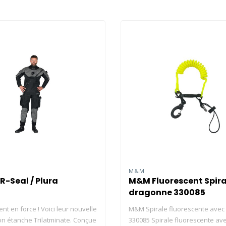
M&M
R-Seal / Plura
M&M Fluorescent Spira
dragonne 330085
nt en force ! Voici leur nouvelle
M&M Spirale fluorescente avec 
n étanche Trilatminate. Conçue
330085 Spirale fluorescente ave