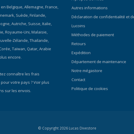
 la liberté de mouvement. La
 en Belgique, Allemagne, France,
térieure est un tissu Nylon 6.6
Autres informations
ura) de 230 g/m², extrêmement
nemark, Suède, Finlande,
Déclaration de confidentialité et 
 l'abrasion et très texturé, qui
gne, Autriche, Suisse, Italie,
Lucoins
 fois souplesse et durabilité.
ie, Royaume-Uni, Malaisie,
 - Genoux et arrière Dans les
Méthodes de paiement
lus sollicitées, telles que les
ouvelle-Zélande, Thaïlande,
Retours
arrière, le besoin de flexibilité
 Corée, Taïwan, Qatar, Arabie
Expédition
 ce qui permet d'obtenir un
plus encore.
 plus robuste. Dans ces zones,
Département de maintenance
 supplémentaire de tissu Nylon
Notre mégastore
Cordura) extrêmement résistant à
ez connaître les frais
de 230 g/m² est appliquée sur le
Contact
 pour votre pays ?
Voir plus
base pour une durabilité
Politique de cookies
ns sur les envois.
ip: Front Entry YKK Front Zip
an additional protective zip
A hole can be found at the
f the protective zip. Contrast -
llers on black fabric Hood - 4
e Main Fabric - Butyl
© Copyright 2026 Lucas Divestore
e Reinforcements Shoulders &