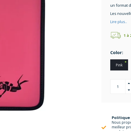
un format d
Les nouvell
Lire plus..
1 à
Color:
Pink
Politique
Nous propo
meilleur pr