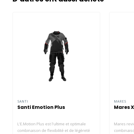
SANTI
MARES
Santi Emotion Plus
Mares X
L'E.Motion Plus est l'ultime et optimale
Mares revie
combinaison de flexibilité et de légèreté
combinaiso