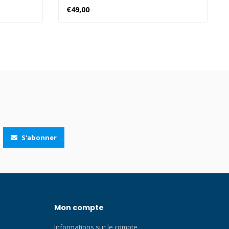
es lampes,
€49,00
uipement.
S'abonner
Mon compte
Informations sur le compte