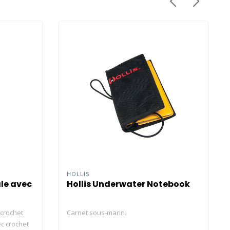
HOLLIS
le avec
Hollis Underwater Notebook
crochet
Carnet sous-marin.
c crochet