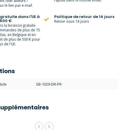
rapide dans le monde entier.
ns cher ailleurs ?
s le lien par e-mail.
 gratuite dans l'UE à
Politique de retour de 14 jours
 500 €
Retour sous 14 jours
 la livraison gratuite
ommandes de plus de 75
Bas, en Belgique et en
et de plus de 500 € pour
s de l'UE.
tions
icle
SB-1029-DR-PK
supplémentaires