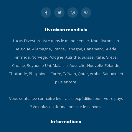
de technologies visant à
poussée accrue sans avoir
améliorer l'ajustement et
à fournir plus d'efforts.
les performances
Cliquez ici et consultez nos
exclusivement pour TUSA.
Blog sur les palmes de
Les masques de la gamme
plongée ! Cliquez ici et
Livraison mondiale
Freedom présentent une
consultez nos Blog sur
Lucas Divestore livre dans le monde entier. Nous livrons en
surface en relief avec
l'ensemble ABC ! Découvrez
différentes épaisseurs de
nos produits Lucas Choice !
Belgique, Allemagne, France, Espagne, Danemark, Suède,
silicone et des arêtes de
Finlande, Norvège, Pologne, Autriche, Suisse, Italie, Grèce,
stabilité, ainsi qu'une
Croatie, Royaume-Uni, Malaisie, Australie, Nouvelle-Zélande,
surface brevetée à faible
Thaïlande, Philippines, Corée, Taïwan, Qatar, Arabie Saoudite et
frottement sur la ligne de
jointure. SYSTÈME DE
plus encore.
BOUCLE À 180 DEGRÉS La
boucle peut pivoter à 180
Vous souhaitez connaître les frais d'expédition pour votre pays
degrés pour s'adapter à
?
Voir plus d'informations sur les envois.
différentes tailles de tête et
offrir un ajustement optimal.
Le cadre fin et la mobilité de
Informations
la boucle vous permettent