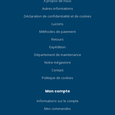
de plier le masque pour le
À propos de nous
ranger de manière
Autres informations
compacte. SANGLE DE
Déclaration de confidentialité et de cookies
MASQUE 3D La sangle 3D
brevetée de TUSA est un
Lucoins
véritable design
Méthodes de paiement
tridimensionnel qui
Retours
s'adapte parfaitement à la
courbure naturelle de la
Expédition
tête. La sangle 3D offre un
Département de maintenance
confort et un ajustement
Notre mégastore
inégalés, contrairement aux
sangles de masque plates
Contact
standard. SYSTÈME DE
Politique de cookies
BOUCLE RÉGLABLE
RAPIDEMENT Le système de
Mon compte
boucle à ajustement rapide
comprend une boucle
Informations sur le compte
discrète nouvellement
conçue. Le résultat est un
Mes commandes
design de masque compact,