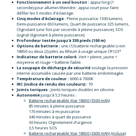
Fonctionnement à un seul bouton :
appui long (1
seconde) pour allumer/éteindre ; appui court pour faire
défiler les 5 modes d'éclairage.
Cinq modes d'éclairage :
Pleine puissance 1300 lumens,
Demi-puissance 650 lumens, Quart de puissance 325 lumens,
Clignotant (une fois par seconde à pleine puissance), SOS
(signal clignotant à pleine puissance).
Profondeur testée jusqu'à 330 pieds (100 m)
Options de batterie :
une (1) batterie rechargeable Li-Ion
18650 ou deux (2) piles au lithium à usage unique CR123*
Indicateur de batterie coloré.
Vert = pleine, jaune =
moyenne et rouge = batterie faible.
La soupape de décharge de sécurité
soulage la pression
interne accumulée causée par une batterie endommagée.
Température de couleur :
6000 à 7000K
IRC (indice de rendu des couleurs) :
70
Joints toriques :
Joints toriques doubles en silicone.
Autonomie
jusqu'à 5,5 heures :
Batterie rechargeable Xtar 18650 (3500 mAh)
85 minutes à pleine puissance
170 minutes à mi-puissance
340 minutes à quart de puissance
30 heures Clignotement d'urgence
3,5 heures SOS
Batterie rechargeable Xtar 18650 (2600 mAh) (incluse)