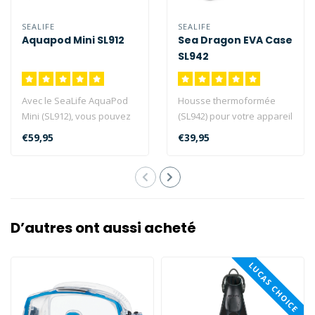
SEALIFE
SEALIFE
Aquapod Mini SL912
Sea Dragon EVA Case
SL942
Avec le SeaLife AquaPod
Housse thermoformée
Mini (SL912), vous pouvez
(SL942) pour votre appareil
rapprocher votre appareil
photo, lumière et autres
€59,95
€39,95
phot..
acces..
D’autres ont aussi acheté
LUCAS CHOICE