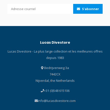
avec un volume minimal
stabilisateurs Matériau :
S'abonner
Boucle réglable sur 5
Caoutchouc
positions Jupe ergonomique
thermoplastique-
Sangle de masque en 3D
Tecralene® Longueur de la
Couleurs : Noir (BK), Rose
palme : 38cm / 15in (taille R)
Bougainvillée (BP), Bleu
Poids d'une palme : 0.9kg /
Cobalt (CBL), Vert Énergie
2lb (taille R) Surface de
Lucas Divestore
(EG), Bleu Fishtail (FB), Jaune
poussée de la palme :
Flash (FY), Bleu Clair (LB), Or
780cm¬≤ / 120.9in¬≤ (taille R)
Lucas Divestore - La plus large collection et les meilleures offres
Lune (MG), Vert Océan (OG)
Poussée par Canalisations
depuis 1983
Silicone Noir : Noir/Noir (QB-
Les concepteurs de Mares
BK), Noir/Vert Énergie (QB-
s'inspirent des mammifères
Bedrijvenweg 3a
EG), Noir/Orange Énergie
marins. La technologie
7442CX
(QB-EO), Noir/Bleu Fishtail
Channel Thrust optimise la
(QB-FB), Noir/Rose Chaud
canalisation de l'eau pour
Nijverdal, the Netherlands
(QB-HP), Noir/Vert Océan
déplacer une quantité
+31 (0)548 615106
(QB-OG), Noir/Rose (QB-RP)
beaucoup plus importante
Technologie TECHNOLOGIE
d'eau par rapport à
info@lucasdivestore.com
FREEDOM La technologie
d'autres palmes de même
Freedom est un ensemble
taille. Le résultat est une