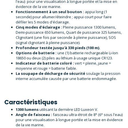
l'eau) pour une visualisation à longue portée et la mise en
évidence de la vie marine.
Fonctionnement à un seul bouton :
appui long (1
seconde) pour allumer/éteindre ; appui court pour faire
défiler les 5 modes d'éclairage.
Cinq modes d'éclairage :
Pleine puissance 1300 lumens,
Demi-puissance 650 lumens, Quart de puissance 325 lumens,
Clignotant (une fois par seconde à pleine puissance), SOS
(signal clignotant à pleine puissance).
Profondeur testée jusqu'à 330 pieds (100 m).
Options de batterie :
une (1) batterie rechargeable Li-Ion
18650 ou deux (2) piles au lithium à usage unique CR123.
Indicateur de batterie coloré :
vert = pleine, jaune =
moyenne et rouge = batterie faible.
La soupape de décharge de sécurité
soulage la pression
interne accumulée causée par une batterie endommagée.
Caractéristiques
1300 lumens
utilisant la dernière LED Luxeon V.
Angle de faisceau :
faisceau ultra-étroit de 8° (6° sous l'eau)
pour une visualisation à longue portée et la mise en évidence
de la vie marine.