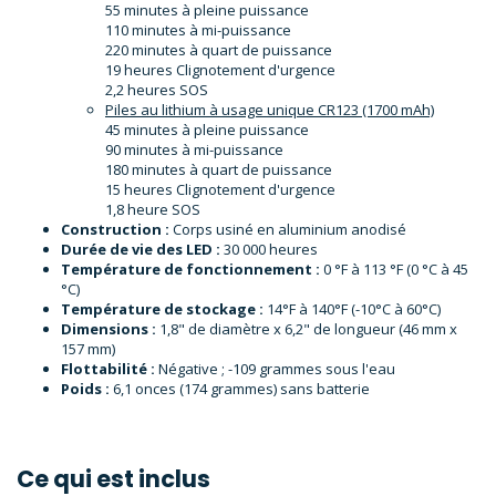
55 minutes à pleine puissance
110 minutes à mi-puissance
220 minutes à quart de puissance
19 heures Clignotement d'urgence
2,2 heures SOS
Piles au lithium à usage unique CR123 (1700 mAh)
45 minutes à pleine puissance
90 minutes à mi-puissance
180 minutes à quart de puissance
15 heures Clignotement d'urgence
1,8 heure SOS
Construction :
Corps usiné en aluminium anodisé
Durée de vie des LED :
30 000 heures
Température de fonctionnement :
0 °F à 113 °F (0 °C à 45
°C)
Température de stockage :
14°F à 140°F (-10°C à 60°C)
Dimensions :
1,8" de diamètre x 6,2" de longueur (46 mm x
157 mm)
Flottabilité :
Négative ; -109 grammes sous l'eau
Poids :
6,1 onces (174 grammes) sans batterie
Ce qui est inclus