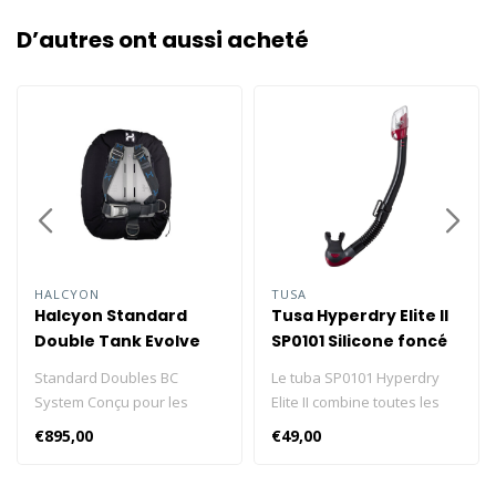
D’autres ont aussi acheté
HALCYON
TUSA
Halcyon Standard
Tusa Hyperdry Elite II
Double Tank Evolve
SP0101 Silicone foncé
Aluminum
Standard Doubles BC
Le tuba SP0101 Hyperdry
System Conçu pour les
Elite II combine toutes les
profondeurs. Prêt pour
meilleures caractéristiques
€895,00
€49,00
l'avenir. Halcyon a contribué
des tubas TUSA en une
à façonner la plongée
seule. Avec un dessus sec à