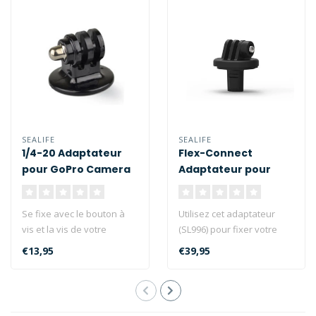
SEALIFE
SEALIFE
1/4-20 Adaptateur
Flex-Connect
pour GoPro Camera
Adaptateur pour
SL9817
GoPro® Camera
SL996
Se fixe avec le bouton à
Utilisez cet adaptateur
vis et la vis de votre
(SL996) pour fixer votre
fixation de caméra
caméra GoPro® sur le
€13,95
€39,95
d'origine. ..
support ..