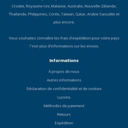
exigeants et perfectionné
ici et consultez nos Blog sur
Croatie, Royaume-Uni, Malaisie, Australie, Nouvelle-Zélande,
avant sa mise sur le
l'ensemble ABC !
Thaïlande, Philippines, Corée, Taïwan, Qatar, Arabie Saoudite et
marché. Le masque Synergy
Twin est doté de la dernière
plus encore.
génération d'embout facial
Trufit, mais la première
Vous souhaitez connaître les frais d'expédition pour votre pays
génération de Trufit était
?
Voir plus d'informations sur les envois.
déjà disponible sur certains
modèles Spectra et Volta.
Les masques Trufit ne sont
Informations
pas seulement destinés
aux plongeurs récréatifs, ils
À propos de nous
séduiront également les
Autres informations
plongeurs avancés et
Déclaration de confidentialité et de cookies
professionnels. Qu'est-ce
que TRUFIT : Seul
Lucoins
SCUBAPRO possède la
Méthodes de paiement
technologie Trufit. C'est
Retours
exclusif à SCUBAPRO. Trufit
est un embout facial
Expédition
révolutionnaire. Et l'embout