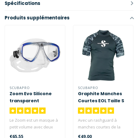
Spécifications
Produits supplémentaires
SCUBAPRO
SCUBAPRO
Zoom Evo Silicone
Graphite Manches
transparent
Courtes EOL Taille S
Le Zoom est un masque à
Avec un rashguard à
petit volume avec deux
manches courtes de la
verres. Idéal pour tout
collection UPF, vous aurez
€65,55
€49,00