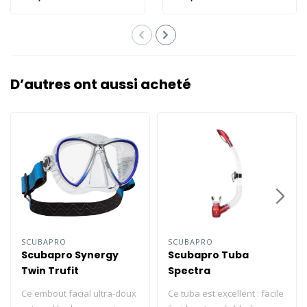
plongeu..
l'air supe..
D’autres ont aussi acheté
SCUBAPRO
SCUBAPRO
Scubapro Synergy
Scubapro Tuba
Twin Trufit
Spectra
Ce embout facial ultra-doux
Ce tuba est excellent : facile