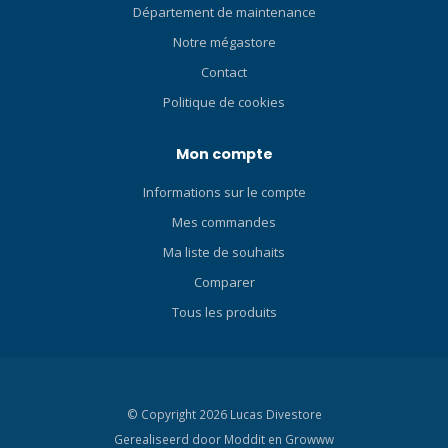
Département de maintenance
facial est vraiment l'un des
Notre mégastore
éléments les plus
importants d'un masque. Un
Contact
masque de qualité est
Politique de cookies
essentiel pour les
meilleures aventures de
Mon compte
plongée. Avec TRUFIT, vous
vous sentirez en harmonie
Informations sur le compte
avec votre environnement,
en harmonie avec l'élément
Mes commandes
aquatique. La technologie
Ma liste de souhaits
Trufit est reconnaissable
Comparer
aux rainures uniques sur le
bord du masque. Le silicone
Tous les produits
mat du cadre est plus épais
et plus rigide, offrant un
soutien et une rigidité. Le
silicone qui se fixe sur le
© Copyright 2026 Lucas Divestore
visage est plus fin et assure
une étanchéité confortable
Gerealiseerd door
Moddit en
Growww