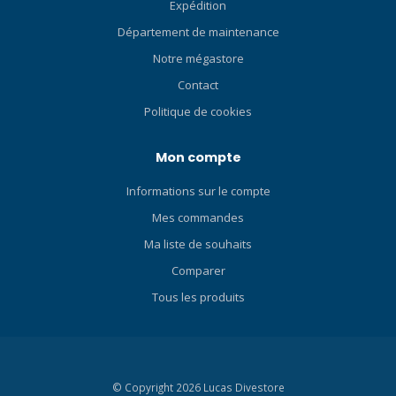
vous exploriez des récifs,
Expédition
pratiquiez la plongée en
Département de maintenance
apnée ou que vous
Notre mégastore
prépariez votre prochaine
aventure, le Nautic S est
Contact
conçu pour vous
Politique de cookies
accompagner partout où
vos plongées vous
Mon compte
emmènent. Conception
durable testée en Finlande
Informations sur le compte
Affichage AMOLED lumineux
pour une meilleure lisibilité
Mes commandes
Bracelet textile élastique
Ma liste de souhaits
pour plus de confort et de
Comparer
polyvalence Une
performance qui dure au-
Tous les produits
delà de la surface Lorsque
votre aventure s’étend sur
plusieurs plongées,
l’endurance compte. Le
© Copyright 2026 Lucas Divestore
Suunto Nautic S offre