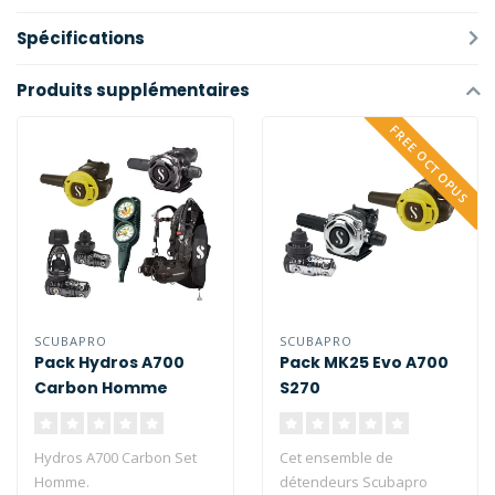
Spécifications
Produits supplémentaires
FREE OCTOPUS
SCUBAPRO
SCUBAPRO
Pack Hydros A700
Pack MK25 Evo A700
Carbon Homme
S270
Hydros A700 Carbon Set
Cet ensemble de
Homme.
détendeurs Scubapro