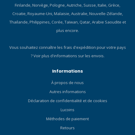
et chaque plongeur. Design
Finlande, Norvège, Pologne, Autriche, Suisse, Italie, Grèce,
compact, conçu pour durer
Croatie, Royaume-Uni, Malaisie, Australie, Nouvelle-Zélande,
Sous l’eau, la fiabilité est
Thaïlande, Philippines, Corée, Taïwan, Qatar, Arabie Saoudite et
primordiale. Le Suunto
Nautic S est conçu pour
plus encore.
fonctionner dans des
conditions exigeantes,
Vous souhaitez connaître les frais d'expédition pour votre pays
plongée après plongée. Sa
?
Voir plus d'informations sur les envois.
conception durable et
résistante à la pression et
son écran AMOLED
Informations
lumineux garantissent une
À propos de nous
visibilité claire et une
plongée en toute confiance.
Autres informations
Le nouveau bracelet textile
Déclaration de confidentialité et de cookies
élastique offre un confort et
une flexibilité supérieurs,
Lucoins
s’adaptant à toutes les
Méthodes de paiement
combinaisons de plongée et
Retours
à toutes les conditions. Que