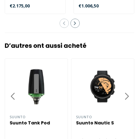
Cliquez sur le produit pour
comprend : le premier
€2.175,00
€1.006,50
connaître le statut ..
étage Scubapro MK25,..
D’autres ont aussi acheté
SUUNTO
SUUNTO
Suunto Tank Pod
Suunto Nautic S