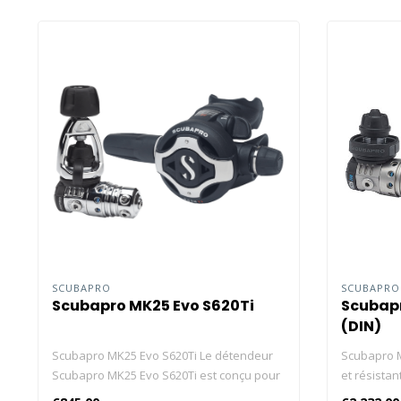
SCUBAPRO
SCUBAPR
Scubapro MK25 Evo S620Ti
Scubapr
(DIN)
Scubapro MK25 Evo S620Ti Le détendeur
Scubapro M
Scubapro MK25 Evo S620Ti est conçu pour
et résistan
fournir un débit d'air stable dans des
offre le me