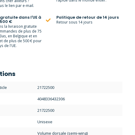
rapide dans le monde entier.
ns cher ailleurs ?
s le lien par e-mail.
 gratuite dans l'UE à
Politique de retour de 14 jours
 500 €
Retour sous 14 jours
 la livraison gratuite
ommandes de plus de 75
Bas, en Belgique et en
et de plus de 500 € pour
s de l'UE.
tions
icle
21722500
4048336432306
21722500
Unisexe
Volume dorsale (semi-wing)