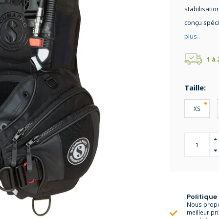
stabilisatio
conçu spéci
plus..
1 à
Taille:
XS
Politique
Nous propo
meilleur pr