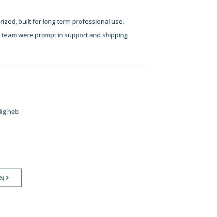
ized, built for long-term professional use.
e team were prompt in support and shipping
ig heb .
6)