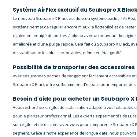
Système AirFlex exclusif du Scubapro X Blac
Le nouveau Scubapro X Black est doté du système exclusif AirFlex,
système permet de réguler encore mieux la flottabilité et de rester
également équipé de poches à plomb avec un nouveau dos rigide,
améliorée et d'une purge rapide. Cela fait du Scubapro X Black, av
de stabilisation les plus confortables, même en état gonflé.
Possibilité de transporter des accessoires
Avec ses grandes poches de rangement facilement accessibles et 
Scubapro X Black offre suffisamment d'espace pour emporter des a
Besoin d'aide pour acheter un Scubapro X 
Vous recherchez un gilet de stabilisation adapté à vos habitudes de
pour le plongeur professionnel. Les experts expérimentés de Lucas 
sur ce gilet et de discuter avec vous pour comparer le Scubapro X Bl
segment. Grâce à notre expérience de longue date, nous pouvons 