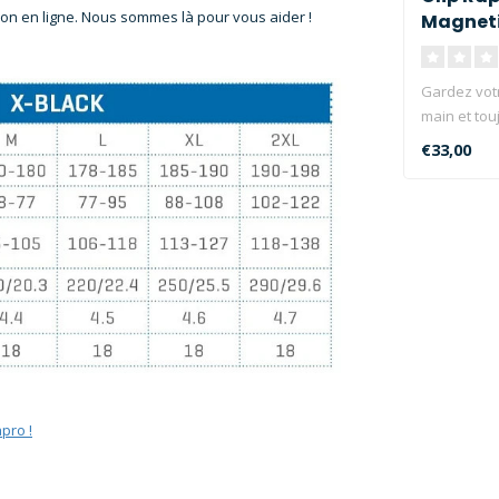
ion en ligne. Nous sommes là pour vous aider !
Magnet
Gardez vot
main et tou
un clip mag
€33,00
apro !