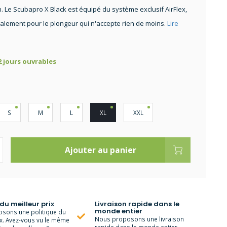
n. Le Scubapro X Black est équipé du système exclusif AirFlex,
alement pour le plongeur qui n'accepte rien de moins.
Lire
 2 jours ouvrables
S
M
L
XL
XXL
Ajouter au panier
 du meilleur prix
Livraison rapide dans le
monde entier
sons une politique du
Nous proposons une livraison
ix. Avez-vous vu le même