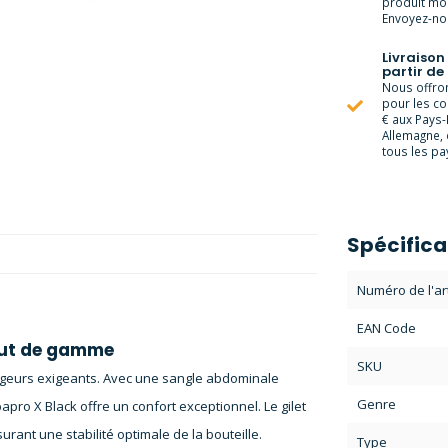
produit moi
Envoyez-nou
Livraison
partir de
Nous offrons
pour les c
€ aux Pays-
Allemagne, 
tous les pay
Spécifica
Numéro de l'art
EAN Code
haut de gamme
SKU
plongeurs exigeants. Avec une sangle abdominale
Genre
bapro X Black offre un confort exceptionnel. Le gilet
rant une stabilité optimale de la bouteille.
Type