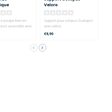
ique
Velcro
Ca
re poulpe bien en
Support pour octopus Scubapro
Scu
jours accessible avec
avec velcro.
Set 
nétique..
meil
€8,90
€2.