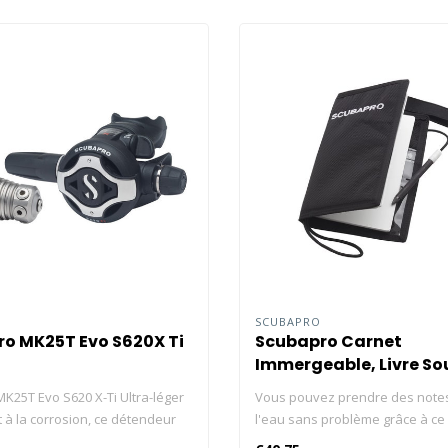
O
SCUBAPRO
o MK25T Evo S620X Ti
Scubapro Carnet
Immergeable, Livre So
Marin
K25T Evo S620 X-Ti Ultra-léger
Vous pouvez prendre des note
t à la corrosion, ce détendeur
l'eau sans problème grâce à ce
illeur de la technologie
ensemble de notes pour les pl