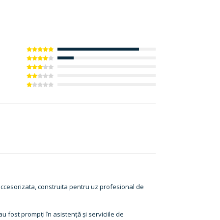
i accesorizata, construita pentru uz profesional de
u fost prompți în asistență și serviciile de