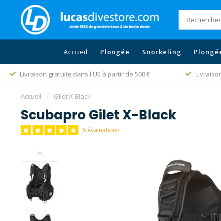
Accueil
Plongée
Snorkeling
Plongé
Livraison gratuite dans l'UE à partir de 500 €
Livraiso
Accueil
/
Gilet X-Black
Scubapro Gilet X-Black
6 évaluations