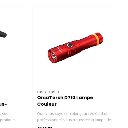
ORCATORCH
OrcaTorch D710 Lampe
us-
Couleur
s sous
Que vous soyez un plongeur récréatif ou
 pratique
professionnel, vous trouverez la lampe de
ongeurs.
plongée ORCATORCH D710 pratique pour