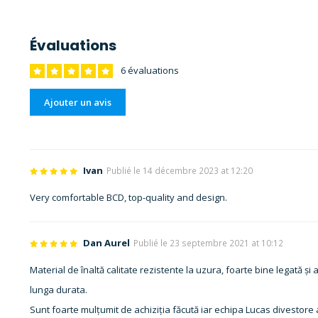
Évaluations
6 évaluations
Ajouter un avis
Ivan
Publié le 14 décembre 2023 at 12:20
Very comfortable BCD, top-quality and design.
Dan Aurel
Publié le 23 septembre 2021 at 10:12
Material de înaltă calitate rezistente la uzura, foarte bine legată ș
lunga durata.
Sunt foarte mulțumit de achiziția făcută iar echipa Lucas divestore a