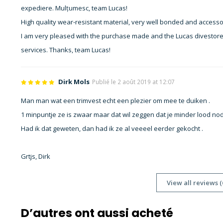
expediere. Mulțumesc, team Lucas!
High quality wear-resistant material, very well bonded and accessor
I am very pleased with the purchase made and the Lucas divestor
services. Thanks, team Lucas!
Dirk Mols
Publié le 2 août 2019 at 12:07
Man man wat een trimvest echt een plezier om mee te duiken .
1 minpuntje ze is zwaar maar dat wil zeggen dat je minder lood nod
Had ik dat geweten, dan had ik ze al veeeel eerder gekocht .
Grtjs, Dirk
View all reviews (
D’autres ont aussi acheté