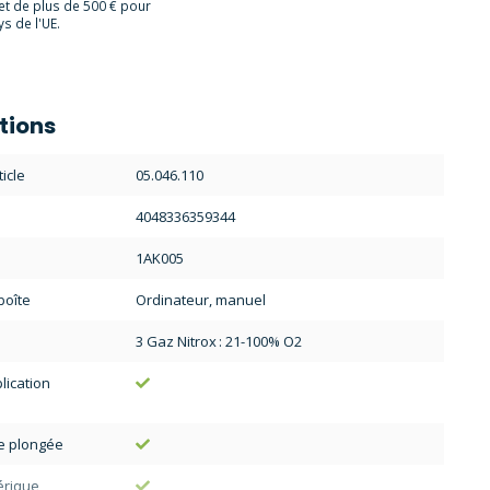
et de plus de 500 € pour
s de l'UE.
tions
icle
05.046.110
4048336359344
1AK005
boîte
Ordinateur, manuel
3 Gaz Nitrox : 21-100% O2
lication
de plongée
érique