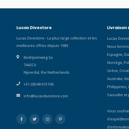
Largeur des pattes (mm) 16 mm Verre
positionné
Verre minéral Étanchéité 20 bars
50º, ce qui
Remarque : cette montre est livrée dans
avancez. G
un emballage en forme de bouteille de
milieu, l'a
Lucas Divestore
Livraison
plongée.
force de la
d'une pous
Lucas Divestore - La plus large collection et les
Lucas Divest
est automa
meilleures offres depuis 1983
Nous livrons
nagez à ple
dans un ang
Espagne, Da
Bedrijvenweg 3a
poussée es
Norvège, Polo
7442CX
frogkick e
Grèce, Croat
palmes, vo
Nijverdal, the Netherlands
aux nouvell
Australie, N
+31 (0)548 615106
pourrez m
Philippines,
significati
Saoudite et 
info@lucasdivestore.com
conception
Supernova 
moulés com
Vous souhait
vous pouve
d'expédition
palmes. Et
d'informatio
talon ferm