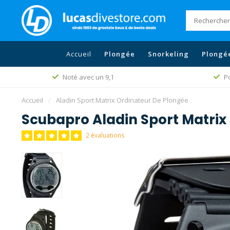
Accueil
Plongée
Snorkeling
Plongé
Noté avec un 9,1
Po
Accueil
/
Aladin Sport Matrix Ordinateur De Plongée
Scubapro Aladin Sport Matrix
2 évaluations