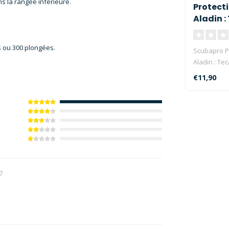
s la rangée inférieure.
Protect
Aladin :
2G/ Pro 
s ou 300 plongées.
Scubapro P
Aladin : Te
2G/2G/One/
€11,90
07