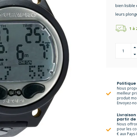
bien lisible
leurs plong
1 à
Politique
Nous propo
meilleur pr
produit moi
Envoyez-nou
Livraison
partir de
Nous offrons
pour les c
€ aux Pays-