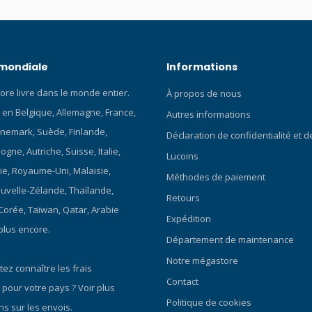
e par défaut à un angle de 40º à
 est parfait lorsque vous
râce au panneau flexible au
ngle est affiné en fonction de la
 mondiale
Informations
 poussée de la palme - lors
sée douce, l'angle de la pale
ore livre dans le monde entier.
À propos de nous
tiquement réduit. Lorsque vous
 en Belgique, Allemagne, France,
ine vitesse, la pale est placée
Autres informations
le plus grand. La force de la
nemark, Suède, Finlande,
Déclaration de confidentialité et 
t déterminante. Dans le cas du
gne, Autriche, Suisse, Italie,
Lucoins
t d'autres mouvements de
ie, Royaume-Uni, Malaisie,
us avez plus de contrôle grâce
Méthodes de paiement
es ailettes à deux points - vous
ouvelle-Zélande, Thaïlande,
Retours
anoeuvrer de manière
 Corée, Taïwan, Qatar, Arabie
Expédition
vement plus efficace. Grâce à la
plus encore.
 innovante de la Seawing
Département de maintenance
- le chausson et la pale sont
Notre mégastore
me deux parties distinctes -
ez connaître les frais
z facilement emporter les
Contact
 pour votre pays ?
Voir plus
 avec le chausson optionnel à
Politique de cookies
ns sur les envois.
é, vous pouvez adapter les