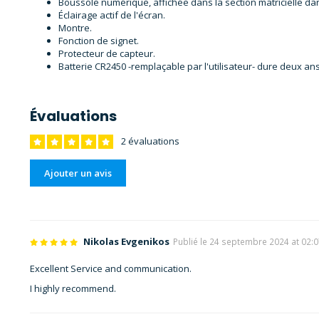
Boussole numérique, affichée dans la section matricielle dan
Éclairage actif de l'écran.
Montre.
Fonction de signet.
Protecteur de capteur.
Batterie CR2450 -remplaçable par l'utilisateur- dure deux an
Évaluations
2 évaluations
Ajouter un avis
Nikolas Evgenikos
Publié le 24 septembre 2024 at 02:
Excellent Service and communication.
I highly recommend.