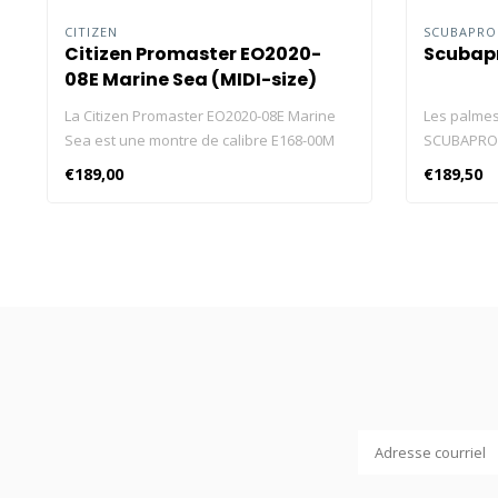
CITIZEN
SCUBAPR
Citizen Promaster EO2020-
Scubap
08E Marine Sea (MIDI-size)
La Citizen Promaster EO2020-08E Marine
Les palme
Sea est une montre de calibre E168-00M
SCUBAPRO s
avec indicateur de décharge de la batterie
de palmes
€189,00
€189,50
et une réserve de marche de 180 jours.
nouvelle S
Cliquez ici et consultez nos blog sur les
laquelle S
montres Citizen ! Calibre E168-00M Type de
prestigieu
calibre Quartz analogique Réserve de
pour le de
marche 180 jours Fonctions du calibre +/-
de la Seaw
15 sec par mois, réserve de marche de 180
performanc
jours, Date, Eco-Drive, Indicateur de
et d'utilis
décharge de la batterie Matériau du
(PCT), qui 
boîtier de la montre Acier inoxydable
fonctionne
Couleur du boîtier Argenté Diamètre 36,5
unique au m
mm Épaisseur 11,6 mm Poids 65g Matériau
automatiqu
du bracelet Bracelet en caoutchouc
pour qu'ell
(Uréthane) Couleur du bracelet Noir
angle. Avec