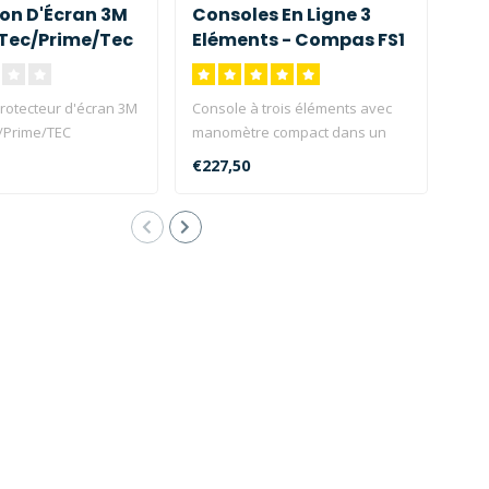
ion D'Écran 3M
Consoles En Ligne 3
Pa
 Tec/Prime/Tec
Eléments - Compas FS1
Co
Ultra
rotecteur d'écran 3M
Console à trois éléments avec
La 
c/Prime/TEC
manomètre compact dans un
Comp
Matrix...
boîtier en plastiqu..
le p
€227,50
€60