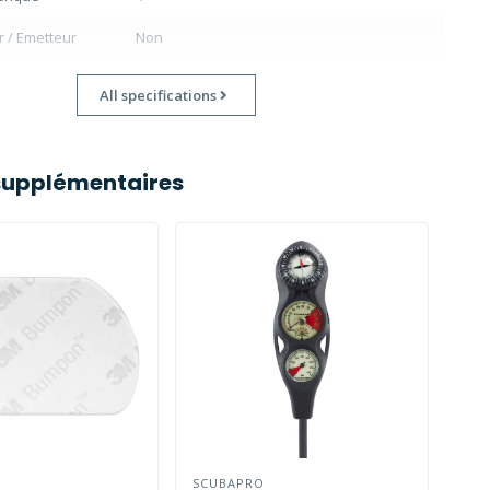
ir / Emetteur
Non
All specifications
supplémentaires
SCUBAPRO
SCU