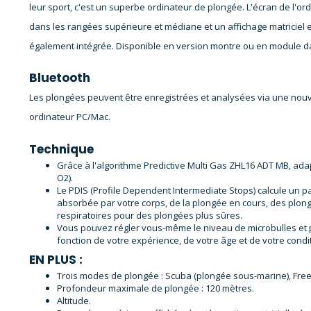
leur sport, c'est un superbe ordinateur de plongée. L'écran de l'or
dans les rangées supérieure et médiane et un affichage matriciel 
également intégrée. Disponible en version montre ou en module d
Bluetooth
Les plongées peuvent être enregistrées et analysées via une nou
ordinateur PC/Mac.
Technique
Grâce à l'algorithme Predictive Multi Gas ZHL16 ADT MB, adap
O2).
Le PDIS (Profile Dependent Intermediate Stops) calcule un pa
absorbée par votre corps, de la plongée en cours, des plo
respiratoires pour des plongées plus sûres.
Vous pouvez régler vous-même le niveau de microbulles et 
fonction de votre expérience, de votre âge et de votre condi
EN PLUS :
Trois modes de plongée : Scuba (plongée sous-marine), Free
Profondeur maximale de plongée : 120 mètres.
Altitude.