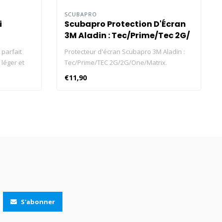
SCUBAPRO
i
Scubapro Protection D'Écran
3M Aladin : Tec/Prime/Tec 2G/
Pro Ultra
 parfait
Protecteur d'écran Scubapro 3M Aladin :
 léger et
Tec/Prime/TEC 2G/2G/One/Matrix.
rend facile
€11,90
sation.
S'abonner