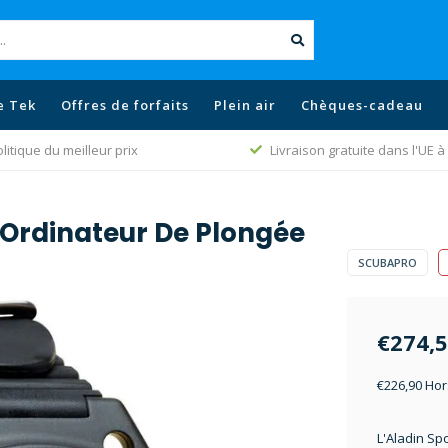
e Tek
Offres de forfaits
Plein air
Chèques-cadeau
litique du meilleur prix
Livraison gratuite dans l'UE à 
 Ordinateur De Plongée
SCUBAPRO
€274,
€226,90 Hor
L'Aladin Sp