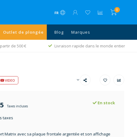
0
FR
Outlet de plongée
Blog
Marques
partir de 500 €
Livraison rapide dans le monde entier
VIDEO
55
En stock
Taxes incluses
s taxes
ort Matrix avec sa plaque frontale argentée et son affichage