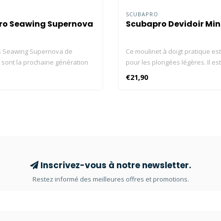
O
SCUBAPRO
ro Seawing Supernova
Scubapro Devidoir Min
s Seawing Supernova de
Ce moulinet à doigt pratique est
ont la prochaine génération
pour les plongées légères. Il est
 puissantes de SCUBAPRO. La
extrêmement compact, ce qui le 
€21,90
eawing Supernova, pour
à ranger dans un gilet de stabili
CUBAPRO a remporté le
x Red Dot Award international
sign de produit, est le summum
ing Nova en termes de
e, de construction, de confort
ation. La technologie Pivot Control
a déjà fait ses preuves,
Inscrivez-vous à notre newsletter.
 de concert avec le panneau
Restez informé des meilleures offres et promotions.
ilieu qui ajuste
ement la position de la pale
e soit toujours dans le bon
 les charnières PCT, la pale est