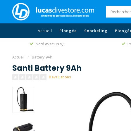
Accueil
Plongée
Snorkeling
Plongé
Noté avec un 9,1
Po
Accueil
/
Battery 9Ah
Santi Battery 9Ah
0 évaluations