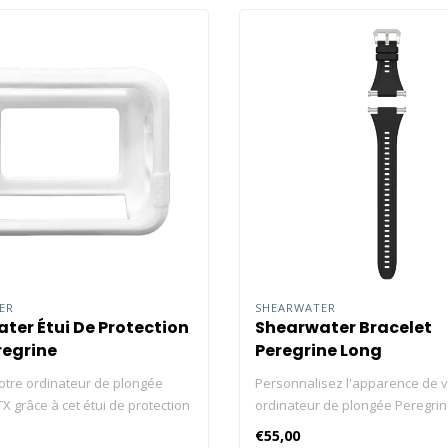
TER
SHEARWATER
ter Étui De Protection
Shearwater Bracelet
regrine
Peregrine Long
otre ordinateur de plongée
Personnalisez l'apparence de v
X grâce à cet étui de protection
ordinateur de plongée Peregri
 de haute qualité. Améliorez la
Peregrine TX avec un bracelet s
€55,00