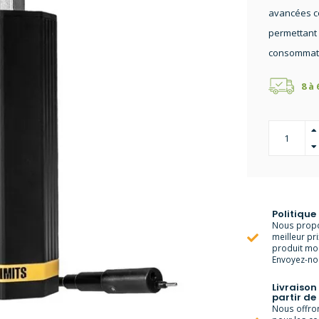
avancées co
permettant 
consommati
8 à
Politique
Nous propo
meilleur pr
produit moi
Envoyez-nou
Livraison
partir de
Nous offrons