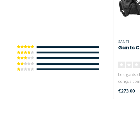
SANTI
Gants C
Les gants c
conçus com
système de 
€273,00