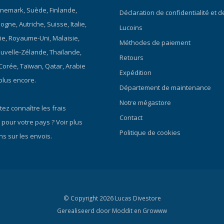
nemark, Suède, Finlande,
Déclaration de confidentialité et 
gne, Autriche, Suisse, Italie,
Lucoins
ie, Royaume-Uni, Malaisie,
Méthodes de paiement
ouvelle-Zélande, Thaïlande,
Retours
 Corée, Taïwan, Qatar, Arabie
Expédition
plus encore.
Département de maintenance
Notre mégastore
ez connaître les frais
Contact
 pour votre pays ?
Voir plus
Politique de cookies
ns sur les envois.
© Copyright 2026 Lucas Divestore
Gerealiseerd door
Moddit en
Growww