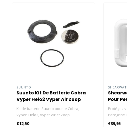
SUUNTO
SHEARWA
Suunto Kit De Batterie Cobra
Shearwa
Vyper Helo2 Vyper Air Zoop
Pour Pe
Kit de batterie Suunto pour le Cobra,
Protégez v
Vyper, Helo2, Vyper Air et Zoop.
Peregrine T
en silicone
€12,50
€39,95