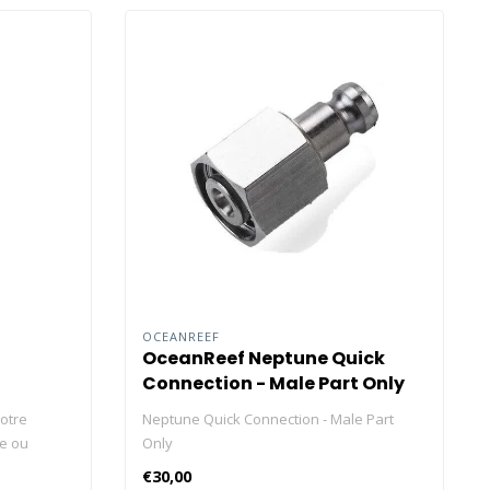
OCEANREEF
OceanReef Neptune Quick
Connection - Male Part Only
otre
Neptune Quick Connection - Male Part
ne ou
Only
ilicone
€30,00