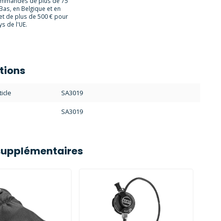
ommandes de plus de 75
Bas, en Belgique et en
et de plus de 500 € pour
s de l'UE.
tions
icle
SA3019
SA3019
supplémentaires