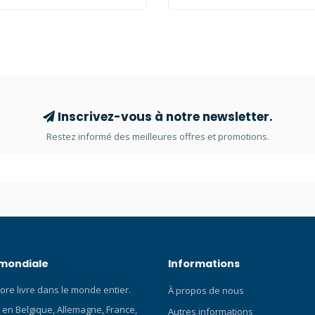
et la longévité de votre
coloré en option, disponible en
de plongéeavec cet étui qui le
longue ou standard. Le bracelet
efficacement des éraflures, des
mieux adapté au port par-dess
 l'usure naturelle. Flexible et
combinaisons humides épaisse
 étui en silicone de qualité
combinaisons étanches, et est 
st léger et facile à installer.
d'un dispositif de blocage de s
en noir, gris et blanc. Protection
pratique qui permet de retourne
nt ajustée Protégez votre
même la partie du bracelet qui
Inscrivez-vous à notre newsletter.
 de plongée sous toutes les
pour plus de sécurité.
Restez informé des meilleures offres et promotions.
Parfaitement ajusté aux
 de votre Peregrine ou
TX. Doux sur la peau Conçu
à la fois style et confort. Sa
cher velours est très douce sur
 mondiale
Informations
ore livre dans le monde entier.
À propos de nous
 en Belgique, Allemagne, France,
Autres informations