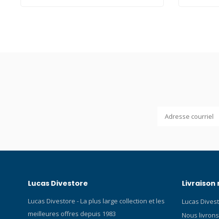
durabilité 
ordinateur 
protégera 
chocs et de
durable Cet
supérieure e
Disponible 
parfaiteme
ordinateur
coutures. 
dimensions
Peregrine 
pour offrir 
texture tou
la peau.
Lucas Divestore
Livraison
Lucas Divestore - La plus large collection et les
Lucas Divest
meilleures offres depuis 1983
Nous livrons