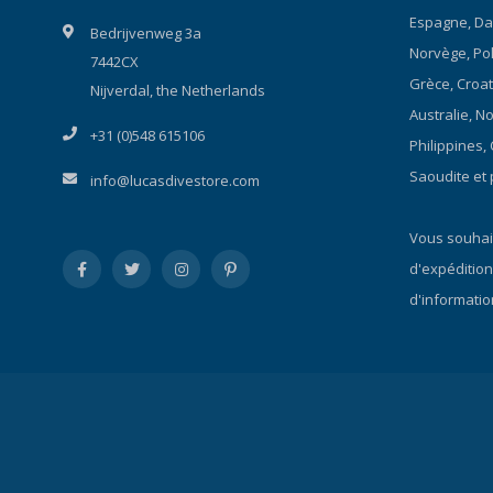
Espagne, Da
Bedrijvenweg 3a
Norvège, Polo
7442CX
Grèce, Croat
Nijverdal, the Netherlands
Australie, N
+31 (0)548 615106
Philippines,
Saoudite et 
info@lucasdivestore.com
Vous souhait
d'expédition
d'informatio