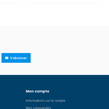
 version
 long est
us des
s ou des
équipé
angle
r sur elle-
 dépasse,
S'abonner
Mon compte
Informations sur le compte
Mes commandes