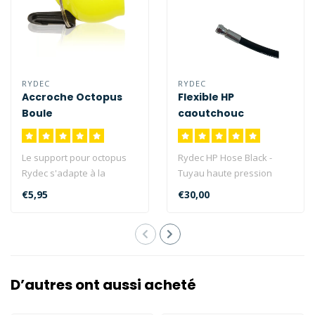
RYDEC
RYDEC
Accroche Octopus
Flexible HP
Boule
caoutchouc
Le support pour octopus
Rydec HP Hose Black -
Rydec s'adapte à la
Tuyau haute pression
plupart des embouts
pour toutes les
€5,95
€30,00
buccaux. Avec u..
connexions 200/300 ba..
D’autres ont aussi acheté