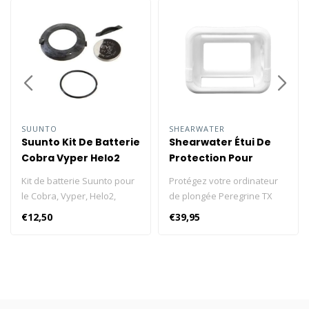
SUUNTO
SHEARWATER
Suunto Kit De Batterie
Shearwater Étui De
Cobra Vyper Helo2
Protection Pour
Vyper Air Zoop
Peregrine
Kit de batterie Suunto pour
Protégez votre ordinateur
le Cobra, Vyper, Helo2,
de plongée Peregrine TX
Vyper Air et Zoop.
grâce à cet étui de
€12,50
€39,95
protection en silicone de
haute qualité. Améliorez la
durabilité et la longévité de
votre ordinateur de
plongéeavec cet étui qui le
protégera efficacement des