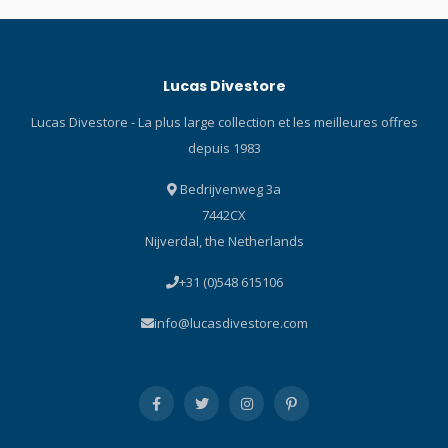
de plongée, une excellente
and you can integrate it into
lisibilité sous l'eau et
your main display so that
d'autres caractéristiques
you can monitor your stats
Lucas Divestore
conformes à la norme ISO,
while navigating. You can
elles sont conçues comme
even set reference and
Lucas Divestore - La plus large collection et les meilleures offres
un outil solide pour les
reverse headings – always
depuis 1983
plongeurs. Et grâce à son
handy for finding the boat
design plus « urbain », la
at the end of the dive. With
Bedrijvenweg 3a
nouvelle série Eco-Drive
3 operating modes – Air,
7442CX
Diver 200M se marie
Nitrox, Gauge- it supports
également très bien avec
up to 4 Nitrox mixes and in-
Nijverdal, the Netherlands
une chemise de bureau, et
dive gas switching. The new
+31 (0)548 615106
pas seulement avec une
Cressi Bühlmann ZHL-16C
combinaison de plongée.
decompression algorithm
info@lucasdivestore.com
CITIZEN Promaster :
powers the DaVinci and
fonctionnalité pour un
enables flexible adjustment
usage professionnel depuis
of gradient factors and
plus de 35 ans Depuis plus
conservatism based on
de 35 ans, la gamme
your dive plan and
Promaster se concentre sur
experience level. Audible