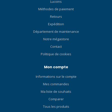
Indicateur de décharge de
adventure ahead. Features
Lucoins
la batterie, date, Eco-Drive,
Bühlmann ZHL-16C
Méthodes de paiement
180 jours, +/- 05 sec. par
decompression algorithm
Retours
mois Réserve de marche :
with multi-gas support and
180 jours Couleur du cadran
customizable conservative
Expédition
: noir Index du cadran : traits
factors and safety
Département de maintenance
et points Verre : verre
management. 3 operating
Notre mégastore
saphir antireflet Forme du
modes - Air, Nitrox, Gauge.
boîtier : rond Couleur du
Manage 4 different gas
Contact
boîtier : argent Matériau du
mixes (AIR / Nitrox 22% - 99%
Politique de cookies
boîtier : acier inoxydable
/ 100% O2) during your dive,
Caractéristiques du boîtier :
ideal for divers who need
Mon compte
fond vissé, lunette
flexible gas management
tournante unidirectionnelle,
underwater Full color TFT
Informations sur le compte
couronne vissée Étanchéité
1.54" LCD screen with large,
: 20 bars Diamètre (axe X) :
bright numbers so you can
Mes commandes
40,55 mm Hauteur : 11,69
see all of your dive data at
Ma liste de souhaits
mm Poids : 148 g Couleur du
a glance. Features a built-in
Comparer
bracelet : argent Matériau
compass with headings and
du bracelet : acier
reverse headings to help
Tous les produits
inoxydable Caractéristiques
you explore with