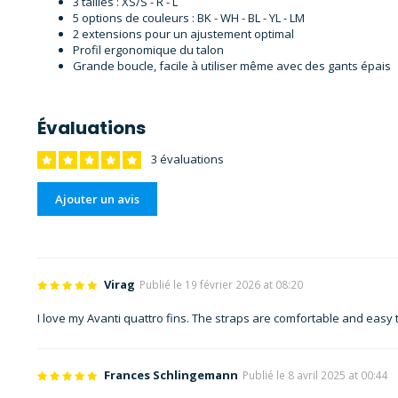
3 tailles : XS/S - R - L
5 options de couleurs : BK - WH - BL - YL - LM
2 extensions pour un ajustement optimal
Profil ergonomique du talon
Grande boucle, facile à utiliser même avec des gants épais
Évaluations
3 évaluations
Ajouter un avis
Virag
Publié le 19 février 2026 at 08:20
I love my Avanti quattro fins. The straps are comfortable and easy
Frances Schlingemann
Publié le 8 avril 2025 at 00:44