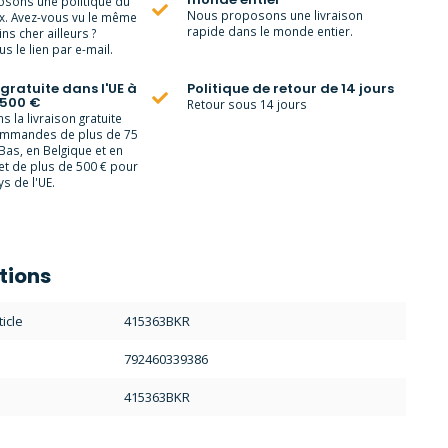
sons une politique du
Nous proposons une livraison
ix. Avez-vous vu le même
rapide dans le monde entier.
ns cher ailleurs ?
s le lien par e-mail.
 gratuite dans l'UE à
Politique de retour de 14 jours
 500 €
Retour sous 14 jours
 la livraison gratuite
ommandes de plus de 75
Bas, en Belgique et en
et de plus de 500 € pour
s de l'UE.
tions
icle
415363BKR
792460339386
415363BKR