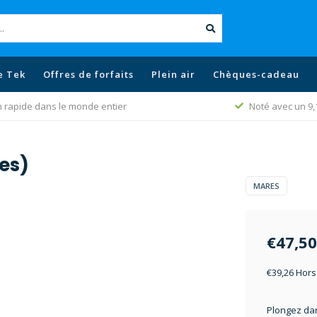
e Tek
Offres de forfaits
Plein air
Chèques-cadeau
n rapide dans le monde entier
Noté avec un 9,
es)
MARES
€47,50
€39,26 Hors
Plongez dan