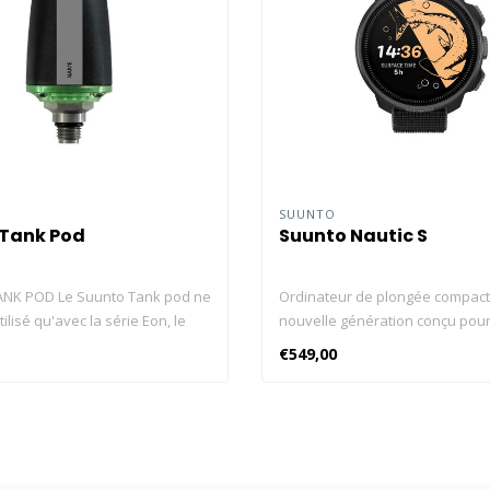
SUUNTO
 Tank Pod
Suunto Nautic S
NK POD Le Suunto Tank pod ne
Ordinateur de plongée compact
tilisé qu'avec la série Eon, le
nouvelle génération conçu pou
 le Suunto Ocean, le Suunto
aventures de plongée. Écran 
€549,00
Suunto Nautic S. Transmetteur de
lumineux Jusqu’à 60 heures sur
 bouteille sans fil pour Suunto
charge Pression de la bouteille 
nto D5, le Suunto Ocean, le
Modes monogaz et multi-gaz, pr
ic et Suunto Nautic S.
charge du montage latéral GPS,
acile Lecture de la pression de
hors ligne et outils météo Conne
bouteilles Technologie de
avec l’appli Suunto Compatible