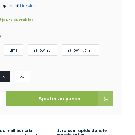
appartient!
Lire plus..
 2 jours ouvrables
*
Lime
Yellow (YL)
Yellow Fluo (YF)
R
XL
Ajouter au panier
 du meilleur prix
Livraison rapide dans le
monde entier