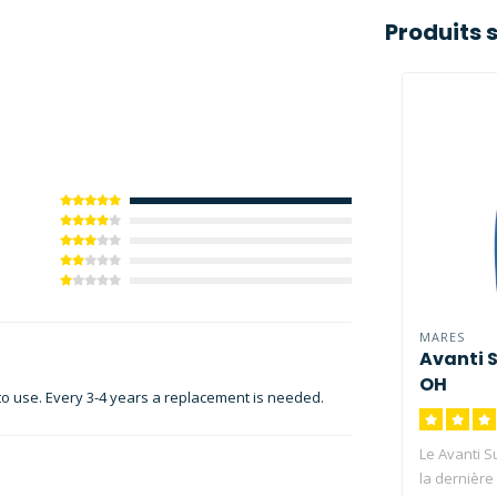
Produits 
MARES
Avanti 
OH
 to use. Every 3-4 years a replacement is needed.
Le Avanti 
la dernière