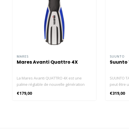
MARES
SUUNTO
Mares Avanti Quattro 4X
Suunto
La Mares Avanti QUATTRO 4X est une
SUUNTO TA
palme réglable de nouvelle génération
peut être u
alliant confort, puissance et contrôle.
Suunto D5,
€179,00
€319,00
Grâce à sa voilure tri-matière, son
Nautic et 
chausson optimisé et son système à 4
pression de
canaux, elle offre une propulsion efficace
Eon, le Suu
et un confort durable. Avec nervures
Suunto Naut
stabilisatrices, sangle élastique, talon
Appairage f
anatomique et sac filet réutilisable. Tailles
plusieurs 