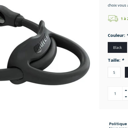
choix vous 
1 à
Couleur:
Black
Taille:
*
S
Politique