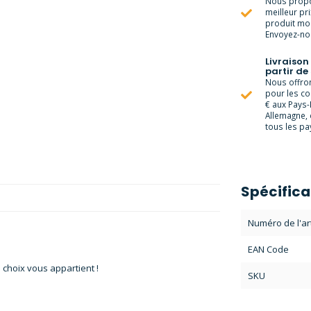
Nous propo
meilleur pr
produit moi
Envoyez-nou
Livraison
partir de
Nous offrons
pour les c
€ aux Pays-
Allemagne, 
tous les pay
Spécifica
Numéro de l'art
EAN Code
 choix vous appartient !
SKU