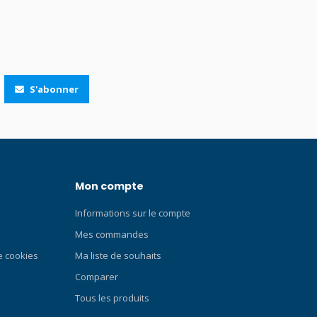
haque
avec l’appli Suunto Compatibel avec
 conçu pour
Suunto Tank Pod Conçu pour les
 en apnée
profondeurs Pour les plongeurs qui
sous l’eau.
apprécient chaque instant sous la surface.
ine
Suunto Nautic allie performances,
S'abonner
dans une
durabilité et fiabilité totale à chaque
tement au
plongée. C’est le compagnon idéal pour
es aux
ceux qui explorent les épaves, les récifs,
 un écran
les grottes et en eau libre : des
ndes
passionnés de plongée avec bouteille
onnu de
dévoués aux plongeurs professionnels
Mon compte
lleur de la
qui exigent un équipement précis et fiable.
usage
Conçu et fabriqué en Finlande, le Nautic
Informations sur le compte
Finlande, il
reflète les décennies d’expertise de
’héritage
Suunto en matière de plongée. Il est prêt
Mes commandes
: il est
pour chaque plongée, où que vous soyez.
de cookies
Ma liste de souhaits
haque
Conçu pour les profondeurs et pour durer.
Comparer
u pour
Sous l’eau, la fiabilité est primordiale. La
conception robuste et étanche du Suunto
Tous les produits
 est conçu
Nautic résiste à la pression des plongées