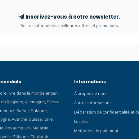
tion numérique robuste Le
Suunto Tank Pod Conçu pour c
k Pod est un transmetteur de
plongée Le Suunto Nautic S est
Inscrivez-vous à notre newsletter.
 bouteille sans fil qui vous
les plongeurs et les plongeurs
Restez informé des meilleures offres et promotions.
oir la pression actuelle de la
qui profitent de chaque instant 
'un seul coup d'œil sur votre
Compact mais puissant, il comb
a technologie de communication
performance, style et fiabilité 
robuste offre non seulement
conception qui s’adapte parfai
re stabilité, mais aussi de
poignet : des premières plongé
onctions telles que la lecture
aventures plus poussées. Avec
ion de plusieurs bouteilles.
AMOLED lumineux, des comma
intuitives et le savoir-faire rec
 mondiale
Informations
Suunto, le Nautic S réunit le mei
technologie de plongée et de l’
ore livre dans le monde entier.
À propos de nous
quotidien. Conçu et fabriqué en 
 en Belgique, Allemagne, France,
a été pensé en s’appuyant sur l
Autres informations
de Suunto en matière de plongée 
nemark, Suède, Finlande,
Déclaration de confidentialité et 
prêt pour chaque plongée et c
gne, Autriche, Suisse, Italie,
Lucoins
plongeur. Design compact, conç
ie, Royaume-Uni, Malaisie,
durer Sous l’eau, la fiabilité est
Méthodes de paiement
primordiale. Le Suunto Nautic S
ouvelle-Zélande, Thaïlande,