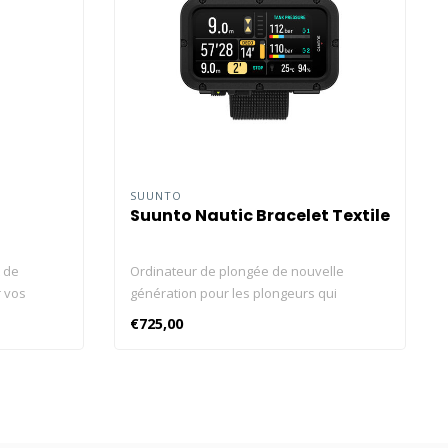
SUUNTO
Suunto Nautic Bracelet Textile
 de
Ordinateur de plongée de nouvelle
r vos
génération pour les plongeurs qui
AMOLED
apprécient chaque instant sous l’eau
€725,00
 une seule
Affichage lumineux AMOLED, lampe de
sans fil
poche LED intégrée Jusqu’à 120 heures sur
ise en
une seule charge Pression de la bouteille
 cartes
sans fil Prise en charge des configurations
ctivité
multi-gaz et de montage latéral GPS et
 avec
suivi d’itinéraire sous l’eau Connectivité