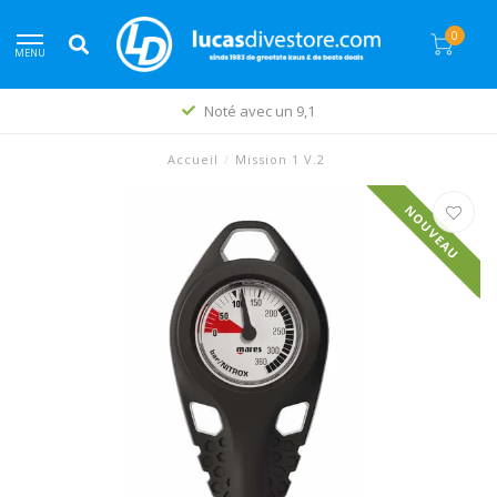
0
MENU
Noté avec un 9,1
Accueil
/
Mission 1 V.2
NOUVEAU