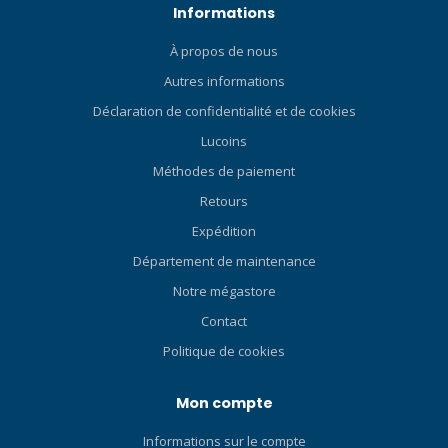
grâce à un système unique
complètement sec en
Informations
à double membrane qui
fermant l'obturateur
empêche l’eau contaminée
À propos de nous
rapidement et efficacement
d’y pénétrer. La nervure est
lorsqu'il est immergé ou
Autres informations
conçue pour améliorer
frappé par des vagues.
Déclaration de confidentialité et de cookies
l’échange de chaleur,
Cliquez ici et consultez nos
rendant le premier étage
Blog sur l'ensemble ABC !
Lucoins
étanche à l’eau froide. Deux
Méthodes de paiement
sorties haute pression
Retours
opposées, placées à un
angle de 15º, permettent de
Expédition
positionner le premier
Département de maintenance
étage vers le haut ou vers
Notre mégastore
le bas, tout en offrant une
disposition optimale du
Contact
flexible et de l’émetteur.
Politique de cookies
Système à clapet compensé
qui limite l’effort inspiratoire
Mon compte
quelles que soient la
profondeur et la pression
Informations sur le compte
de la bouteille. Le boîtier en