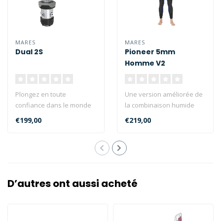
MARES
MARES
Dual 2S
Pioneer 5mm
Homme V2
Plongez en toute
Une version améliorée de
confiance dans le monde
la combinaison humide
sous-marin avec le
Mares Pioneer originale.
€199,00
€219,00
détendeur Mares Dua..
La ver..
D’autres ont aussi acheté