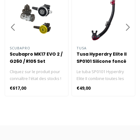
SCUBAPRO
TUSA
Scubapro MK17 EVO 2 /
Tusa Hyperdry Elite II
G260 / R105 Set
SP0101 Silicone foncé
Cliquez sur le produit pour
Le tuba SP0101 Hyperdry
connaître l'état des stocks !
Elite II combine toutes les
Conçu pour les conditions
meilleures caractéristiques
€617,00
€49,00
extrêmes, le détendeur
des tubas TUSA en une
MK17 EVO 2 / G260 offre
seule. Avec un dessus sec à
une respiration régulière et
profil bas et une chambre
confortable, même dans les
de purge inclinée, rester au
profondeurs glacées ou les
sec n'a jamais été aussi
épaves boueuses. Le MK17
facile. CARACTÉRISTIQUES
EVO 2 est plus petit et plus
Le dessus sec à profil bas