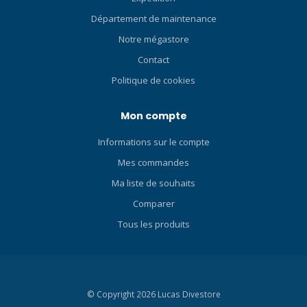
tête. La sangle 3D offre un
Département de maintenance
confort et un ajustement
Notre mégastore
inégalés, contrairement aux
sangles de masque plates
Contact
standard. SYSTÈME DE
Politique de cookies
BOUCLE RÉGLABLE
RAPIDEMENT Le système de
Mon compte
boucle à ajustement rapide
comprend une boucle
Informations sur le compte
discrète nouvellement
conçue. Le résultat est un
Mes commandes
design de masque compact,
Ma liste de souhaits
léger et technologiquement
Comparer
avancé, facile et rapide à
ajuster pour un ajustement
Tous les produits
parfait. JUPE À BORD
ARRONDIE La jupe à bord
arrondi de TUSA présente
une jupe brevetée en
© Copyright 2026 Lucas Divestore
coupe transversale avec un