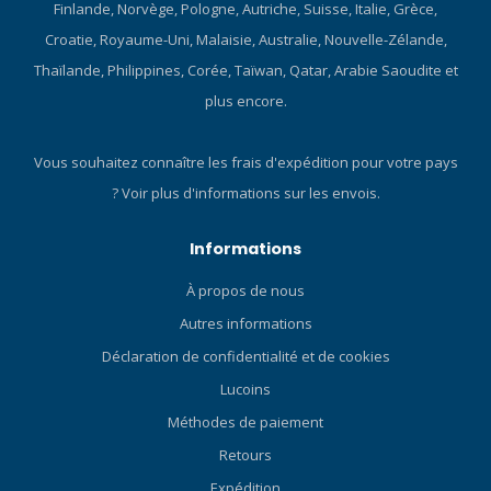
silicone et des arêtes de
Finlande, Norvège, Pologne, Autriche, Suisse, Italie, Grèce,
stabilité, ainsi qu'une
Croatie, Royaume-Uni, Malaisie, Australie, Nouvelle-Zélande,
surface brevetée à faible
Thaïlande, Philippines, Corée, Taïwan, Qatar, Arabie Saoudite et
frottement sur la ligne de
jointure. SYSTÈME DE
plus encore.
BOUCLE À 180 DEGRÉS La
boucle peut pivoter à 180
Vous souhaitez connaître les frais d'expédition pour votre pays
degrés pour s'adapter à
?
Voir plus d'informations sur les envois.
différentes tailles de tête et
offrir un ajustement optimal.
Le cadre fin et la mobilité de
Informations
la boucle vous permettent
À propos de nous
de plier le masque pour le
ranger de manière
Autres informations
compacte. SANGLE DE
Déclaration de confidentialité et de cookies
MASQUE 3D La sangle 3D
brevetée de TUSA est un
Lucoins
véritable design
Méthodes de paiement
tridimensionnel qui
Retours
s'adapte parfaitement à la
courbure naturelle de la
Expédition