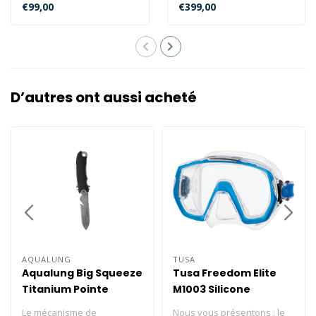
imperméable en toile de
pour hommes est un
€99,00
€399,00
bâche 840 Deni..
mélange de confort..
D’autres ont aussi acheté
AQUALUNG
TUSA
Aqualung Big Squeeze
Tusa Freedom Elite
Titanium Pointe
M1003 Silicone
transparent
Le mécanisme de
Nous vous présentons : le