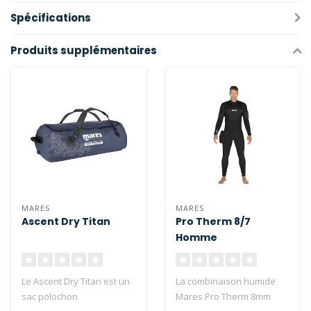
Spécifications
Produits supplémentaires
MARES
MARES
Ascent Dry Titan
Pro Therm 8/7
Homme
Le Ascent Dry Titan est un
La combinaison humide
sac polochon
Mares Pro Therm 8mm