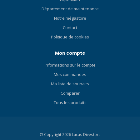
ont donné vie à nos idées.
Département de maintenance
La stabilité, l'ergonomie et la
Notre mégastore
sécurité ont dominé nos
priorités et ont été
Contact
appliquées dans le
Politique de cookies
PROJECT. INSPIRÉ PAR VOS
PLONGÉES Qu'est-ce qui
Mon compte
vous inspire ? Le frisson
d'une épave qui apparaît à
Informations sur le compte
votre vue lorsque vous
descendez le long de la
Mes commandes
ligne ? Les découvertes qui
Ma liste de souhaits
vous attendent dans les
Comparer
coins les plus secrets de la
coque ? Peut-être s'étend-il
Tous les produits
jusqu'aux profondeurs de
la Terre, où l'obscurité n'est
déchirée pour la première
fois que par votre lampe.
© Copyright 2026 Lucas Divestore
Quelle que soit votre