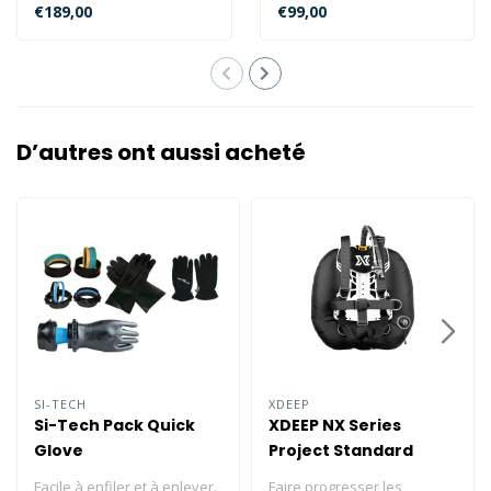
combinaison complète.
imperméable en toile de
€189,00
€99,00
L'incroyable tech..
bâche 840 Deni..
D’autres ont aussi acheté
SI-TECH
XDEEP
Si-Tech Pack Quick
XDEEP NX Series
Glove
Project Standard
Stainless Steel BP
Facile à enfiler et à enlever.
Faire progresser les