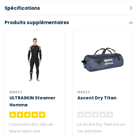
Spécifications
Produits supplémentaires
MARES
MARES
ULTRASKIN Steamer
Ascent Dry Titan
Homme
L'innovant Ultra Skin de
Le Ascent Dry Titan est un
Mares dans une
sac polochon