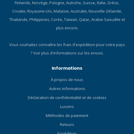
n'est pas suffisant pour
Finlande, Norvège, Pologne, Autriche, Suisse, Italie, Grèce,
XDEEP. Nous voulions
Croatie, Royaume-Uni, Malaisie, Australie, Nouvelle-Zélande,
déconstruire la bouée et la
Thaïlande, Philippines, Corée, Taïwan, Qatar, Arabie Saoudite et
plaque arrière
traditionnelles, en sachant
plus encore.
que cela fonctionne, mais
que des améliorations
Vous souhaitez connaître les frais d'expédition pour votre pays
considérables peuvent y
?
Voir plus d'informations sur les envois.
être apportées. Chaque
élément du NX PROJECT a
été développé jusqu'à la
Informations
perfection, sans aucun
À propos de nous
compromis dans la
poursuite de l'excellence.
Autres informations
Un investissement de trois
Déclaration de confidentialité et de cookies
ans de conception et de
milliers d'heures d'essais
Lucoins
dans l'eau, un raffinement
Méthodes de paiement
constant des concepts et
Retours
l'application de technologie
avancées des matériaux
Expédition