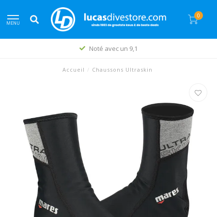
0
MENU
Noté avec un 9,1
Accueil
/
Chaussons Ultraskin