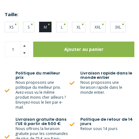
Taille:
XS
S
M
L
XL
XXL
3XL
Ajouter au panier
Politique du meilleur
Livraison rapide dans le
prix
monde entier
Nous proposons une
Nous proposons une
politique du meilleur prix.
livraison rapide dans le
Avez-vous vu le même
monde entier.
produit moins cher ailleurs ?
Envoyez-nous le lien par e-
mail.
Livraison gratuite dans
Politique de retour de 14
l'UE à partir de 500 €
jours
Nous offrons la livraison
Retour sous 14 jours
gratuite pour les commandes
de plus de 75 € aux Pays-